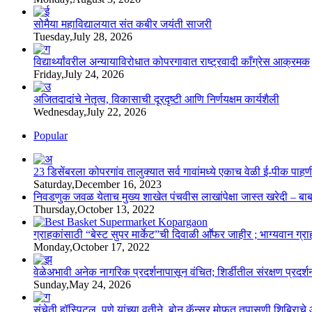
सोमैया महाविद्यालयात संत कबीर जयंती साजरी
Tuesday,July 28, 2026
विद्यार्थ्यांवरील अन्यायाविरोधात कोपरगावात राष्ट्रवादी काँग्रेस आक्रमक
Friday,July 24, 2026
अजितदादांचे नेतृत्व, विकासाची दूरदृष्टी आणि निर्णयक्षम कार्यशैली
Wednesday,July 22, 2026
Popular
23 डिसेंबरला कोपरगांव तालुक्‍यात सर्व गावांमध्ये एकाच वेळी ई-पीक प
Saturday,December 16, 2023
निवडणुक जवळ येताच मुख्य शाखेत पंचवीस लाखांपेक्षा जास्त खरेदी – बा
Thursday,October 13, 2022
ग्राहकांसाठी “बेस्ट सुपर मार्केट”ची दिवाळी आॕफर जाहीर ; भाग्यवान ग्राह
Monday,October 17, 2022
वेळेअभावी अनेक नागरिक प्रदर्शनापासून वंचित; शिर्डीतील संरक्षण प्रदर्
Sunday,May 24, 2026
संचेती हॉस्पिटल, पुणे यांच्या वतीने बोन कॅन्सर मोफत तपासणी शिबिरा