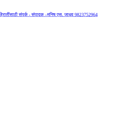
 जाहिरातींसाठी संपर्क - संपादक –मनिष एस. जाधव 9823752964