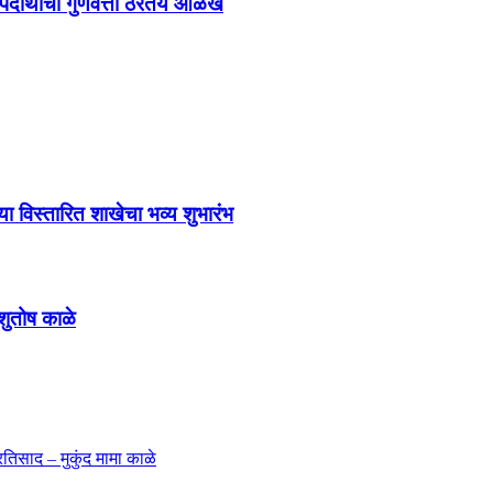
ी पदार्थांची गुणवत्ता ठरतेय ओळख
या विस्तारित शाखेचा भव्य शुभारंभ
आशुतोष काळे
्रतिसाद – मुकुंद मामा काळे