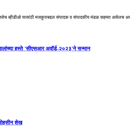
ेच व्हीडीओ यासांठी मजकुराबद्दल संपादक व संपादकीय मंडळ सहमत असेलच असे ना
्यपालांच्या हस्ते 'सीएसआर अवॉर्ड-२०२३'ने सन्मान
्य मोहसीन शेख