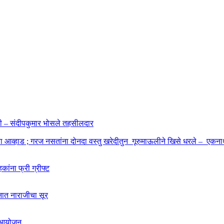
ाहणी – संदीपकुमार भोसले तहसीलदार
बा आव्हाड ; गरज नसतांना दोनदा वस्तु खरेदीतुन गूरुमाऊलीने खिसे धरले – एकनाथ
कांना फ्री ग्रीफ्ट
शनात नाराजीचा सूर
चे आयोजन