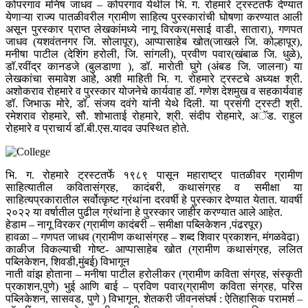
कोपरगाव मनिष जाधव – कोपरगाव येथील भि. ग. रोहमारे ट्रस्टतर्फे देण्यात
येणाऱ्या राज्य पातळीवरील ग्रामीण साहित्य पुरस्कारांची घोषणा करण्यात आली
असून पुरस्कार प्राप्त लेखकांमध्ये नागू विरकर(मसाई वाडी, सातारा), गणपत
जाधव (यशवंतनगर जि. सोलापूर), आप्पासाहेब खोत(जाखले जि. कोल्हापूर),
मनीषा पाटील (देशिंग हरोली, जि. सांगली), प्रवीण पवार(खंबाळ जि. धुळे),
डॉ.रवींद्र कानडजे (बुलडाणा ), डॉ. मारोती घुगे (अंबड जि. जालना) या
लेखकांचा समावेश आहे, अशी माहिती भि. ग. रोहमारे ट्रस्टचे अध्यक्ष श्री.
अशोकराव रोहमारे व पुरस्कार योजनेचे कार्यवाह डॉ. गणेश देशमुख व सहकार्यवाह
डॉ. जिभाऊ मोरे, डॉ. संजय दवंगे यांनी येथे दिली. या प्रसंगी ट्रस्टी श्री.
रमेशराव रोहमारे, सौ. शोभाताई रोहमारे, श्री. संदीप रोहमारे, अॅड. राहुल
रोहमारे व प्राचार्य डॉ.बी.एस.यादव उपस्थित होते.
भि. ग. रोहमारे ट्रस्टतर्फे १९८९ पासून महाराष्ट्र पातळीवर ग्रामीण
साहित्यातील कवितासंग्रह, कादंबरी, कथासंग्रह व समीक्षा या
साहित्यप्रकारातील सर्वोत्कृष्ट ग्रंथांना दरवर्षी हे पुरस्कार देण्यात येतात. यावर्षी
२०२२ या वर्षातील पुढील ग्रंथांना हे पुरस्कार जाहीर करण्यात आले आहेत.
हेडाम – नागू विरकर (ग्रामीण कादंबरी – समीक्षा पब्लिकेशन ,पंढरपूर)
हावळा – गणपत जाधव (ग्रामीण कथासंग्रह – शब्द शिवार प्रकाशन, मंगळवेढा)
काळीज विकल्याची गोष्ट- आप्पासाहेब खोत (ग्रामीण कथासंग्रह, ललित
पब्लिकेशन, शिवडी,मुंबई) विभागून
नाती वांझ होताना – मनीषा पाटील हरोलीकर (ग्रामीण कविता संग्रह, संस्कृती
प्रकाशन,पुणे) भुई आणि बाई – प्रविण पवार(ग्रामीण कविता संग्रह, परिस
पब्लिकेशन, सासवड, पुणे ) विभागून, शेतकरी जीवनसंघर्ष : ऐतिहासिक परामर्श –