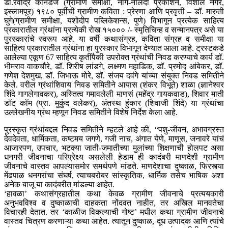
डॉ.रवींद्र कानडजे (ग्रामीण समीक्षा, नाग-नालंदा प्रकाशन, विशाल नगर,
इस्लामपूर) १९८० पूर्वीची ग्रामीण कविता : प्रेरणा आणि प्रवृत्ती – डॉ. मारुती
घुगे(ग्रामीण समीक्षा, यशोदीप पब्लिकेशन्स, पुणे) विभागून प्रत्येक साहित्य
प्रकारातील ग्रंथांना प्रत्येकी रोख १५००० /- स्मृतिचिन्ह व सन्मानपत्र असे या
पुरस्कारांचे स्वरूप आहे. या वर्षी कथासंग्रह, कविता संग्रह व समीक्षा या
साहित्य प्रकारातील ग्रंथांना हा पुरस्कार विभागून देण्यात आला आहे. ट्रस्टकडे
आलेल्या एकूण 67 साहित्य कृतींपैकी उपरोक्त ग्रंथांची निवड करण्याचे कार्य डॉ.
भीमराव वाकचौरे, डॉ. शिरीष लांडगे, लक्ष्मण महाडिक, डॉ. प्रमोद आंबेकर, डॉ.
गणेश देशमुख, डॉ. जिभाऊ मोरे, डॉ. संजय दवंगे यांच्या संयुक्त निवड समितीने
केले. वरील ग्रंथांशिवाय निवड समितीने आयास (शंकर विभूते) शाळा (ज्ञानेश्वर
शिंदे गागलेगावकर), अस्तित्व गमावलेली माणसं (महेंद्र गायकवाड), शिवार माती
डॉट कॉम (प्रा. मुकुंद वलेकर), अंतस्थ हुंकार (शिवाजी शिंदे) या ग्रंथांचा
उल्लेखनीय ग्रंथ म्हणून निवड समितीने विशेष निर्देश केला आहे.
पुरस्कृत ग्रंथांबद्दल निवड समितीने म्हटले आहे की, “पशु-जीवन, अभावग्रस्त
देवदेवता, धार्मिकता, कष्टमय जगणे, गजी नाच, अंगात येणे, माणूस, जनावरे यांचं
आजारपण, उपचार, भटक्या जाती-जमातीच्या मुलांच्या शिक्षणाची होलपट असा
धनगरी जीवनाचा परिप्रेक्ष्य असलेली हेडाम ही कादंबरी माणदेशी ग्रामीण
जीवनाचे वास्तव आपल्यासमोर समर्थपणे मांडते. माणदेशाचा दुष्काळ, फिरस्त्या
मेंढपाळ धनगरांचा संघर्ष, त्याचबरोबर सांस्कृतिक, धार्मिक तसेच भाषिक अशा
अनेक बाजू या कादंबरीत मांडल्या आहेत.
‘हावळा’ कथासंग्रहातील कथा केवळ ग्रामीण जीवनाचे प्रत्ययकारी
अनुभवविश्व व दुष्काळाची दाहकता नोंदवत नाहीत, तर अखिल मानवतेचा
विचारही देतात. तर ‘काळीज विकल्याची गोष्ट’ मधील कथा ग्रामीण जीवनाचे
वास्तव चित्रण करणाऱ्या कथा आहेत. त्यातून दुष्काळ, दूध उत्पादक आणि त्यांचे