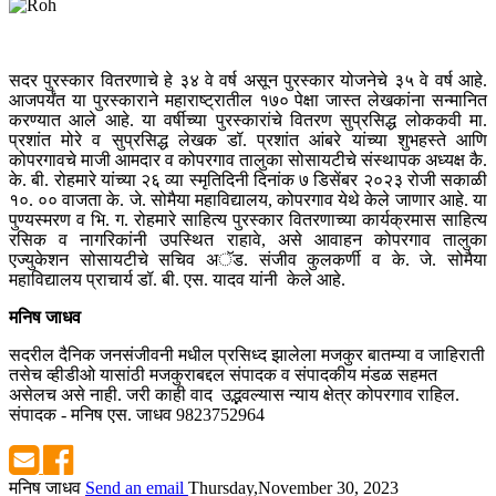
सदर पुरस्कार वितरणाचे हे ३४ वे वर्ष असून पुरस्कार योजनेचे ३५ वे वर्ष आहे.
आजपर्यंत या पुरस्काराने महाराष्ट्रातील १७० पेक्षा जास्त लेखकांना सन्मानित
करण्यात आले आहे. या वर्षीच्या पुरस्कारांचे वितरण सुप्रसिद्ध लोककवी मा.
प्रशांत मोरे व सुप्रसिद्ध लेखक डॉ. प्रशांत आंबरे यांच्या शुभहस्ते आणि
कोपरगावचे माजी आमदार व कोपरगाव तालुका सोसायटीचे संस्थापक अध्यक्ष कै.
के. बी. रोहमारे यांच्या २६ व्या स्मृतिदिनी दिनांक ७ डिसेंबर २०२३ रोजी सकाळी
१०. ०० वाजता के. जे. सोमैया महाविद्यालय, कोपरगाव येथे केले जाणार आहे. या
पुण्यस्मरण व भि. ग. रोहमारे साहित्य पुरस्कार वितरणाच्या कार्यक्रमास साहित्य
रसिक व नागरिकांनी उपस्थित राहावे, असे आवाहन कोपरगाव तालुका
एज्युकेशन सोसायटीचे सचिव अॅड. संजीव कुलकर्णी व के. जे. सोमैया
महाविद्यालय प्राचार्य डॉ. बी. एस. यादव यांनी केले आहे.
मनिष जाधव
सदरील दैनिक जनसंजीवनी मधील प्रसिध्द झालेला मजकुर बातम्या व जाहिराती
तसेच व्हीडीओ यासांठी मजकुराबद्दल संपादक व संपादकीय मंडळ सहमत
असेलच असे नाही. जरी काही वाद उद्भवल्यास न्याय क्षेत्र कोपरगाव राहिल.
संपादक - मनिष एस. जाधव 9823752964
मनिष जाधव
Send an email
Thursday,November 30, 2023