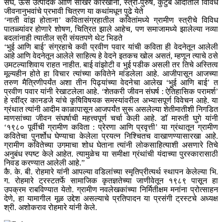
संघ, ऊस उत्पादक आणि साखर कारखाना, स्त्री-पुरुष, कुटुंब आदीतील विविध
जीवनानुभवांचे प्रभावी चित्रण या कथांमधून पुढे येते
‘नाती वांझ होताना’ कवितासंग्रहातील कवितांमध्ये ग्रामीण स्त्रीचे विविध
पातळ्यांवर होणारे शोषण, चित्रित झाले आहेच, पण समाजामध्ये झालेल्या नव्या
बदलांनाही त्यातील स्री संयतपणे थेट भिडते
‘भुई आणि बाई’ संग्रहाचे कवी प्रवीण पवार यांची कविता ही वेदनेतून आलेली
आहे आणि वेदनेतून आलेले साहित्य हे वेदने इतकच खोल असतं, म्हणून त्याचे ठसे
उमटल्याशिवाय राहत नाहीत. बाई वांझोटी व भुई पडीक असली तर तिचे अस्तित्व
मूल्यहीन होते हा विचार त्यांच्या कवितेने मांडलेला आहे. आजीपासून आजच्या
तरुण मैत्रिणीपर्यंत अशा तीन पिढ्यांच्या वेदनेचा आलेख ‘भुई आणि बाई’ त
प्रवीण पवार यांनी रेखाटलेला आहे. ‘शेतकरी जीवन संघर्ष : ऐतिहासिक परामर्श’
हे रवींद्र कानडजे यांचे कृषिविषयक समस्यांवरील अभ्यासपूर्ण विवेचन आहे. या
ग्रंथात त्यांनी आदीम काळापासून आजपर्यंत सुरू असलेल्या शेतीमातीशी निगडित
माणसांच्या जीवन संघर्षाची महत्त्वपूर्ण चर्चा केली आहे. डॉ मारुती घुगे यांनी
‘१९८० पूर्वीची ग्रामीण कविता : प्रेरणा आणि प्रवृत्ती’ या ग्रंथातून ग्रामीण
कवितेचा पुनर्शोध घेण्याचा केलेला प्रयत्न निश्चितच वाखाणण्यासारखा आहे.
ग्रामीण कवितेच्या उगमाचा शोध घेताना त्यांनी लोकसाहित्याशी असणारे तिचे
अनुबंध स्पष्ट केले आहेत. त्यामुळेच या समीक्षा ग्रंथांची यंदाच्या पुरस्कारासाठी
निवड करण्यात आलेली आहे.”
कै. के. बी. रोहमारे यांनी आपल्या वडिलांच्या स्मृतिप्रीत्यर्थ स्थापन केलेल्या भि.
ग. रोहमारे ट्रस्टतर्फे सामाजिक कृतज्ञतेच्या जाणीवेतून १९८९ पासून हा
उपक्रम राबविण्यात येतो. ग्रामीण नवलेखकांच्या निर्मितीक्षम मनांना प्रोत्साहन
देणे, हा यामागील मूळ उद्देश असल्याचे प्रतिपादन या प्रसंगी ट्रस्टचे अध्यक्ष
श्री. अशोकराव रोहमारे यांनी केले.