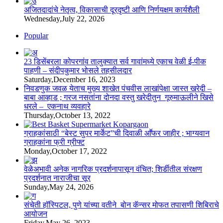
अजितदादांचे नेतृत्व, विकासाची दूरदृष्टी आणि निर्णयक्षम कार्यशैली
Wednesday,July 22, 2026
Popular
23 डिसेंबरला कोपरगांव तालुक्‍यात सर्व गावांमध्ये एकाच वेळी ई-पीक
पाहणी – संदीपकुमार भोसले तहसीलदार
Saturday,December 16, 2023
निवडणुक जवळ येताच मुख्य शाखेत पंचवीस लाखांपेक्षा जास्त खरेदी –
बाबा आव्हाड ; गरज नसतांना दोनदा वस्तु खरेदीतुन गूरुमाऊलीने खिसे
धरले – एकनाथ व्यवहारे
Thursday,October 13, 2022
ग्राहकांसाठी “बेस्ट सुपर मार्केट”ची दिवाळी आॕफर जाहीर ; भाग्यवान
ग्राहकांना फ्री ग्रीफ्ट
Monday,October 17, 2022
वेळेअभावी अनेक नागरिक प्रदर्शनापासून वंचित; शिर्डीतील संरक्षण
प्रदर्शनात नाराजीचा सूर
Sunday,May 24, 2026
संचेती हॉस्पिटल, पुणे यांच्या वतीने बोन कॅन्सर मोफत तपासणी शिबिराचे
आयोजन
Friday,May 26, 2023