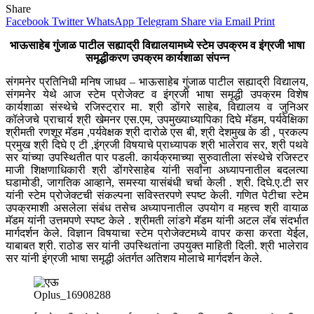
Share
Facebook
Twitter
WhatsApp
Telegram
Share via Email
Print
भाऊसाहेब गुंजाळ पाटील सह्याद्री विद्यालयामध्ये स्टेम उपक्रम व इंग्रजी भाषा
समृद्धीकरण उपक्रम कार्यशाळा संपन्न
संगमनेर प्रतिनिधी मनिष जाधव – भाऊसाहेब गुंजाळ पाटील सह्याद्री विद्यालय,
संगमनेर येथे आज स्टेम प्रोजेक्ट व इंग्रजी भाषा समृद्धी उपक्रम विशेष
कार्यशाळा संस्थेचे रजिस्ट्रार मा. श्री डोंगरे साहेब, विद्यालय व जुनिअर
कॉलेजचे प्राचार्य श्री खेमनर एस.एम, उपमुख्याध्यापिका दिघे मॅडम, पर्यवेक्षिका
श्रीमती रणशूर मॅडम ,पर्यवेक्षक श्री दारोळे एस बी, श्री देशमुख के डी , प्रकल्प
प्रमुख श्री दिघे ए टी ,इंग्रजी विषयाचे प्राध्यापक श्री भालेराव सर, श्री पथवे
सर यांच्या उपस्थितीत पार पडली. कार्यक्रमाच्या सुरुवातीला संस्थेचे रजिस्टर
माजी शिक्षणाधिकारी श्री डोंगरेसाहेब यांनी सर्वांना अध्यापनातील बदलत्या
घडामोडी, जागतिक आव्हाने, समस्या यासंबंधी चर्चा केली . श्री. दिघे.ए.टी सर
यांनी स्टेम प्रोजेक्टची संकल्पना सविस्तरपणे स्पष्ट केली. गणित पेटीचा स्टेम
उपक्रमाशी असलेला संबंध तसेच अध्यापनातील उपयोग व महत्त्व श्री वायाळ
मॅडम यांनी उत्तमपणे स्पष्ट केले . श्रीमती लांडगे मॅडम यांनी अटल लॅब संदर्भात
मार्गदर्शन केले. विज्ञान विषयाचा स्टेम प्रोजेक्टमध्ये वापर कसा करता येईल,
याबाबत श्री. राठोड सर यांनी उपस्थितांना उपयुक्त माहिती दिली. श्री भालेराव
सर यांनी इंग्रजी भाषा समृद्धी अंतर्गत अतिशय मोलाचे मार्गदर्शन केले.
Oplus_16908288