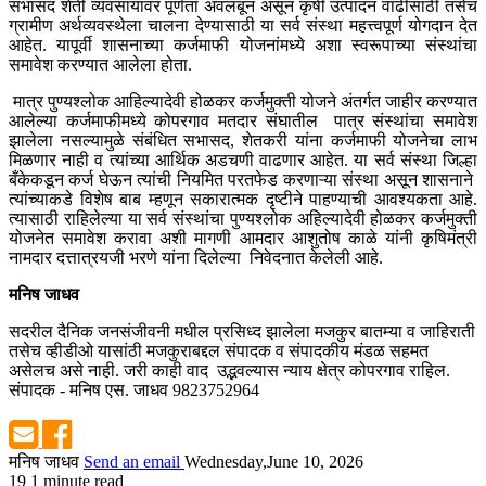
सभासद शेती व्यवसायावर पूर्णता अवलंबून असून कृषी उत्पादन वाढीसाठी तसेच
ग्रामीण अर्थव्यवस्थेला चालना देण्यासाठी या सर्व संस्था महत्त्वपूर्ण योगदान देत
आहेत. यापूर्वी शासनाच्या कर्जमाफी योजनांमध्ये अशा स्वरूपाच्या संस्थांचा
समावेश करण्यात आलेला होता.
मात्र पुण्यश्लोक आहिल्यादेवी होळकर कर्जमुक्ती योजने अंतर्गत जाहीर करण्यात
आलेल्या कर्जमाफीमध्ये कोपरगाव मतदार संघातील पात्र संस्थांचा समावेश
झालेला नसल्यामुळे संबंधित सभासद, शेतकरी यांना कर्जमाफी योजनेचा लाभ
मिळणार नाही व त्यांच्या आर्थिक अडचणी वाढणार आहेत. या सर्व संस्था जिल्हा
बँकेकडून कर्ज घेऊन त्यांची नियमित परतफेड करणाऱ्या संस्था असून शासनाने
त्यांच्याकडे विशेष बाब म्हणून सकारात्मक दृष्टीने पाहण्याची आवश्यकता आहे.
त्यासाठी राहिलेल्या या सर्व संस्थांचा पुण्यश्लोक अहिल्यादेवी होळकर कर्जमुक्ती
योजनेत समावेश करावा अशी मागणी आमदार आशुतोष काळे यांनी कृषिमंत्री
नामदार दत्तात्रयजी भरणे यांना दिलेल्या निवेदनात केलेली आहे.
मनिष जाधव
सदरील दैनिक जनसंजीवनी मधील प्रसिध्द झालेला मजकुर बातम्या व जाहिराती
तसेच व्हीडीओ यासांठी मजकुराबद्दल संपादक व संपादकीय मंडळ सहमत
असेलच असे नाही. जरी काही वाद उद्भवल्यास न्याय क्षेत्र कोपरगाव राहिल.
संपादक - मनिष एस. जाधव 9823752964
मनिष जाधव
Send an email
Wednesday,June 10, 2026
19
1 minute read