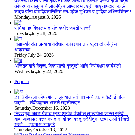
जनतेच्या विश्वासाचा दीपस्तंभविकासाच्या वाटेवरील प्रेरणादायी नेतृत्व
कोपरगाव तालुक्याचे लोकप्रिय आमदार मा. श्री. आशुतोषदादा काळे
साहेब यांना वाढदिवसानिमित्त मनःपूर्वक शुभेच्छा व हार्दिक अभिष्टचिंतन !
Monday,August 3, 2026
सोमैया महाविद्यालयात संत कबीर जयंती साजरी
Tuesday,July 28, 2026
विद्यार्थ्यांवरील अन्यायाविरोधात कोपरगावात राष्ट्रवादी काँग्रेस
आक्रमक
Friday,July 24, 2026
अजितदादांचे नेतृत्व, विकासाची दूरदृष्टी आणि निर्णयक्षम कार्यशैली
Wednesday,July 22, 2026
Popular
23 डिसेंबरला कोपरगांव तालुक्‍यात सर्व गावांमध्ये एकाच वेळी ई-पीक
पाहणी – संदीपकुमार भोसले तहसीलदार
Saturday,December 16, 2023
निवडणुक जवळ येताच मुख्य शाखेत पंचवीस लाखांपेक्षा जास्त खरेदी –
बाबा आव्हाड ; गरज नसतांना दोनदा वस्तु खरेदीतुन गूरुमाऊलीने खिसे
धरले – एकनाथ व्यवहारे
Thursday,October 13, 2022