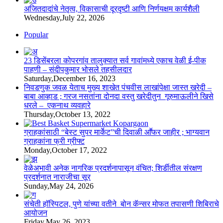
अजितदादांचे नेतृत्व, विकासाची दूरदृष्टी आणि निर्णयक्षम कार्यशैली
Wednesday,July 22, 2026
Popular
23 डिसेंबरला कोपरगांव तालुक्‍यात सर्व गावांमध्ये एकाच वेळी ई-पीक
पाहणी – संदीपकुमार भोसले तहसीलदार
Saturday,December 16, 2023
निवडणुक जवळ येताच मुख्य शाखेत पंचवीस लाखांपेक्षा जास्त खरेदी –
बाबा आव्हाड ; गरज नसतांना दोनदा वस्तु खरेदीतुन गूरुमाऊलीने खिसे
धरले – एकनाथ व्यवहारे
Thursday,October 13, 2022
ग्राहकांसाठी “बेस्ट सुपर मार्केट”ची दिवाळी आॕफर जाहीर ; भाग्यवान
ग्राहकांना फ्री ग्रीफ्ट
Monday,October 17, 2022
वेळेअभावी अनेक नागरिक प्रदर्शनापासून वंचित; शिर्डीतील संरक्षण
प्रदर्शनात नाराजीचा सूर
Sunday,May 24, 2026
संचेती हॉस्पिटल, पुणे यांच्या वतीने बोन कॅन्सर मोफत तपासणी शिबिराचे
आयोजन
Friday,May 26, 2023