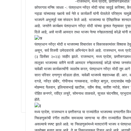
-राजस्थान, मध्य प्रदेश, छत्तीसगडमधील भ
कोपरगाव मनिष जाधव -: पंतप्रधान नरेंद्र मोदी यांचा जादुई करिश्मा, केंद
नड्डा यांच्यासह पक्षाचे सर्व नेते व कार्यकर्ते यांनी घेतलेले परिश्रम 
भाजपने अभूतपूर्व यश संपादन केले आहे. भाजपच्या या ऐतिहासिक शानदार व
आहे. जनतेने कार्यक्षम पंतप्रधान नरेंद्र मोदी यांच्या कुशल नेतृत्वावर 
दिले आहे, असे माजी आमदार तथा भाजप नेत्या स्नेहलताताई कोल्हे यांनी स
पंतप्रधान नरेंद्र मोदी व भाजपच्या विचारांवर व विकासकामांवर विश्वास ठेव
असून, सर्व विजयी उमेदवारांचे अभिनंदन केले आहे. राजस्थान, मध्य प्र
(३ डिसेंबर २०२३) जाहीर झाले. राजस्थान, मध्य प्रदेश, छत्तीसगडमध
तालुका भाजपच्या वतीने माजी आमदार स्नेहलताताई कोल्हे यांच्या जनसं
यावेळी भाजप कार्यकर्त्यांनी जल्लोष करत, पंतप्रधान नरेंद्र मोदी तुम आ
सारा परिसर दणाणून सोडला होता. यावेळी भाजपचे शहराध्यक्ष डी. आर. काल
दगडे, नरेंद्र डंबीर, गोपीनाथ गायकवाड, राजेंद्र बागुल, दादासाहेब
मोहम्मद पैलवान, इलियासभाई खाटीक, रहीम शेख, सतीश नरोडे‌, शंकर बि
रोहित कनगरे‌, रवींद्र लचुरे, सोमनाथ ताकवले, सुजल चंदनशिव, प्रभुदास
होते.
मध्य प्रदेश, राजस्थान व छत्तीसगड या राज्यांतील भाजपच्या दणदणीत विजयान
निवडणुकांची रंगीत तालीम समजल्या जाणाऱ्या या तीन राज्यांतील विधान
असल्याचे स्पष्ट झाले आहे. या निवडणुकांमध्ये मतदारांनी भाजप व पंतप्र
जनतेच्या मनात काय आहे, ते या निकालावरून दिसून आले आहे. आगामी 