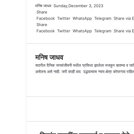
मनिष जाधव
S
Sunday,December 3, 2023
Share
e
Facebook
n
Twitter
WhatsApp
Telegram
Share via 
Share
d
Facebook
a
Twitter
WhatsApp
Telegram
Share via 
n
e
m
मनिष जाधव
a
i
सदरील दैनिक जनसंजीवनी मधील प्रसिध्द झालेला मजकुर बातम्या व जाह
l
असेलच असे नाही. जरी काही वाद उद्भवल्यास न्याय क्षेत्र कोपरगा
W
e
F
b
a
s
c
i
e
t
b
e
o
o
k