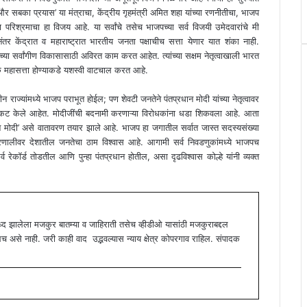
सबका प्रयास’ या मंत्राचा, केंद्रीय गृहमंत्री अमित शहा यांच्या रणनीतीचा, भाजप
तलेल्या परिश्रमाचा हा विजय आहे. या सर्वांचे तसेच भाजपच्या सर्व विजयी उमेदवारांचे मी
र केंद्रात व महाराष्ट्रात भारतीय जनता पक्षाचीच सत्ता येणार यात शंका नाही.
च्या सर्वांगीण विकासासाठी अविरत काम करत आहेत. त्यांच्या सक्षम नेतृत्वाखाली भारत
िक महासत्ता होण्याकडे यशस्वी वाटचाल करत आहे.
न राज्यांमध्ये भाजप पराभूत होईल; पण शेवटी जनतेने पंतप्रधान मोदी यांच्या नेतृत्वावर
 बळकट केले आहेत. मोदीजींची बदनामी करणाऱ्या विरोधकांना धडा शिकवला आहे. आता
मोदी’ असे वातावरण तयार झाले आहे. भाजप हा जगातील सर्वात जास्त सदस्यसंख्या
प्रणालीवर देशातील जनतेचा ठाम विश्वास आहे. आगामी सर्व निवडणुकांमध्ये भाजपच
रेकॉर्ड तोडतील आणि पुन्हा पंतप्रधान होतील, असा दृढविश्वास कोल्हे यांनी व्यक्त
 झालेला मजकुर बातम्या व जाहिराती तसेच व्हीडीओ यासांठी मजकुराबद्दल
से नाही. जरी काही वाद उद्भवल्यास न्याय क्षेत्र कोपरगाव राहिल. संपादक