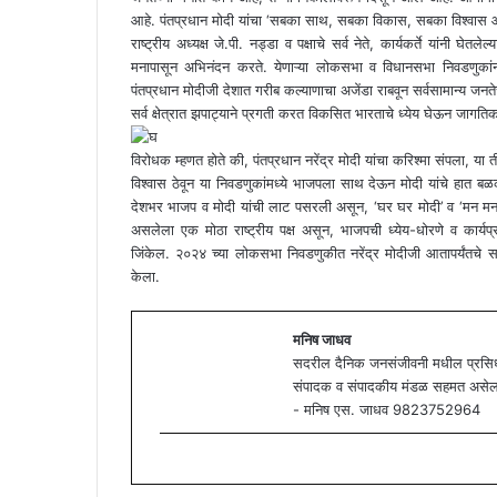
आहे. पंतप्रधान मोदी यांचा ‘सबका साथ, सबका विकास, सबका विश्वास और 
राष्ट्रीय अध्यक्ष जे.पी. नड्डा व पक्षाचे सर्व नेते, कार्यकर्ते यांनी घे
मनापासून अभिनंदन करते. येणाऱ्या लोकसभा व विधानसभा निवडणुकांनंत
पंतप्रधान मोदीजी देशात गरीब कल्याणाचा अजेंडा राबवून सर्वसामान्य जनते
सर्व क्षेत्रात झपाट्याने प्रगती करत विकसित भारताचे ध्येय घेऊन जागत
विरोधक म्हणत होते की, पंतप्रधान नरेंद्र मोदी यांचा करिश्मा संपला, या ती
विश्वास ठेवून या निवडणुकांमध्ये भाजपला साथ देऊन मोदी यांचे हात
देशभर भाजप व मोदी यांची लाट पसरली असून, ‘घर घर मोदी’ व ‘मन मन 
असलेला एक मोठा राष्ट्रीय पक्ष असून, भाजपची ध्येय-धोरणे व कार्य
जिंकेल. २०२४ च्या लोकसभा निवडणुकीत नरेंद्र मोदीजी आतापर्यंतचे सर्व 
केला.
मनिष जाधव
सदरील दैनिक जनसंजीवनी मधील प्रसिध्द
संपादक व संपादकीय मंडळ सहमत असेलच अ
- मनिष एस. जाधव 9823752964