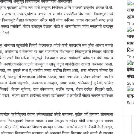
ाजपच्या अभूतपूर्व विजयाबद्दल कोपरगावात आनंदोत्सव
e
्रीय गृहमंत्री अमित शहा यांचे उत्कृष्ट नियोजन आणि भाजपचे राष्ट्रीय अध्यक्ष जे.पी.
जगप्
यामुळे राजस्थान, मध्य प्रदेश व छत्तीसगड या तीन राज्यांतील विधानसभा निवडणुकांमध्ये
आंब्
िजयामुळे देशात पंतप्रधान नरेंद्र मोदी यांचा करिश्मा कायम असल्याचे स्पष्ट झाले
Thu
पुन्हा एकदा पसंतीची मोहोर उमटवून देशाला मोदी व भाजपशिवाय‌ पर्याय नसल्याचे दाखवून
ांगितले.
भारत
मामा
ून भाजपला बहुमतांनी विजयी केल्याबद्दल कोल्हे यांनी मतदारांचे मन:पूर्वक आभार मानले
दिव्
देश, छत्तीसगड व तेलंगणा या चार राज्यांतील विधानसभा निवडणुकांचे निकाल रविवारी
Thu
्ये भाजपने मिळवलेल्या अभूतपूर्व विजयाबद्दल आज सायंकाळी कोपरगाव येथे शहर व
पर्क कार्यालयाबाहेर फटाके वाजवून व लाडू वाटून आनंदोत्सव साजरा करण्यात आला.
वेळ
गे बढो, हम तुम्हारे साथ है,भारतीय जनता पार्टीचा विजय असो, अशा जोरदार घोषणा देत
संरक
े‌, भाजयुमोचे शहराध्यक्ष अविनाश पाठक, माजी नगराध्यक्ष राजेंद्र सोनवणे, महावीर
 नाईकवाडे विजय चव्हाणके, जयप्रकाश आव्हाड, जयेश बडवे, खलिकभाई कुरेशी, फकिर
Sun
ऱ्हाडे, किरण सुपेकर, दत्ता कोळपकर, सलीम पठाण, रोहन दरपेल‌, सिद्धार्थ साठे,
 पाखरे, संजय खरोटे आदींसह भाजप पदाधिकारी व कार्यकर्ते मोठ्या संख्येने उपस्थित
वाद
Sat
ंतर प्रतिक्रिया देताना स्नेहलताताई कोल्हे म्हणाल्या, पुढील वर्षी होणाऱ्या लोकसभा
सभा निवडणुकांचे निकाल पाहता देशात पंतप्रधान नरेंद्र मोदी यांचा प्रभाव कायम
धान नरेंद्र मोदी यांच्यावर विश्वास दाखवून भाजपला भरघोस मतांनी विजयी केले असून,
लोकसभा निवडणुकीत भाजपला जो अभूतपूर्व विजय मिळणार आहे त्याची ही सुरुवात