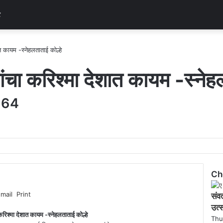
र
ात कायम -स्नेहलताताई कोल्हे
यांचा करिश्मा देशात कायम -स्नेह
964
Ch
C
Email
Print
संवत
l
o
उत्स
 करिश्मा देशात कायम -स्नेहलताताई कोल्हे
s
Thu