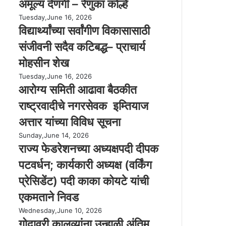
अमूल्य देणगी – रेणुका कोल्हे
भा
र
वि
Tuesday,June 16, 2026
ता
द्या
विद्यार्थ्यांच्या सर्वांगीण विकासासाठी
ची
र्थ्यां
संजीवनी सदैव कटिबद्ध– प्राचार्य
ज
च्या
गा
स
मोहसीन शेख
ला
र्वां
आ
Tuesday,June 16, 2026
मि
गी
रो
आरोग्य समिती आढावा बैठकीत
ळा
ण
ग्य
ले
वि
राष्ट्रवादीचे नगरसेवक इम्तियाज
स
ली
का
मि
अत्तार यांच्या विविध सूचना
अ
सा
ती
मू
सा
रा
Sunday,June 14, 2026
आ
ल्य
ठी
ज्य
राज्य फेडरेशनच्या अध्यक्षपदी दीपक
ढा
दे
सं
फे
वा
पटवर्धन; कार्यकारी अध्यक्ष (वर्किंग
ण
जी
ड
बै
गी
व
रे
प्रेसिडेंट) पदी काका कोयटे यांची
ठ
–
नी
श
की
एकमताने निवड
रे
स
न
त
णु
दै
च्या
गो
Wednesday,June 10, 2026
रा
का
व
अ
दा
गोदावरी कालव्यांना उन्हाळी अंतिम
ष्ट्र