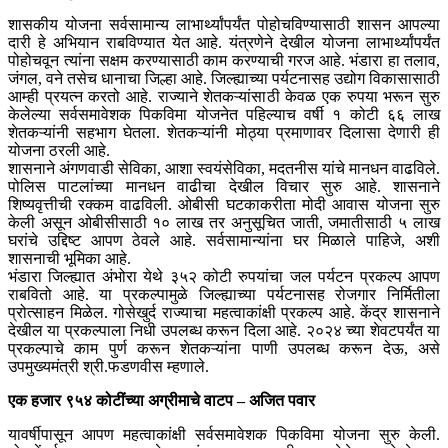
शासकीय योजना सर्वसामान्य लाभार्थ्यांपर्यंत पोहोचविण्यासाठी शासन आपल्या
दारी हे अभियान राबविण्यात येत आहे. यंत्रणेने देखील योजना लाभार्थ्यांपर्यंत
पोहोचवून त्यांना सक्षम करण्यासाठी काम करण्याची गरज आहे. भंडारा हा तलाव,
जंगल, वने तसेच धानाचा जिल्हा आहे. जिल्ह्याच्या पर्यटनासह उद्योग विकासासाठी
आम्ही प्रयत्न करतो आहे. राज्याने शेतकऱ्यांसाठी केवळ एक रुपया भरून सुरु
केलेल्या सर्वसमावेशक पिकविमा योजनेत पहिल्याच वर्षी १ कोटी ६६ लाख
शेतकऱ्यांनी सहभाग घेतला. शेतकऱ्यांनी मोठ्या प्रमाणावर दिलासा देणारी ही
योजना ठरली आहे.
शासनाने अंगणवाडी सेविका, आशा स्वयंसेविका, मदतनीस यांचे मानधन वाढविले.
पोलिस पाटलांच्या मानधन वाढीचा देखील विचार सुरु आहे. शासनाने
शिष्यवृत्तीची रक्कम वाढविली. ओबीसी घटकाकरीता मोदी आवास योजना सुरु
केली असून ओबीसीसाठी १० लाख तर अनुसूचित जाती, जमातीसाठी ५ लाख
घरांचे उद्दिष्ट आपण ठेवले आहे. सर्वसामान्यांना घर मिळाले पाहिजे, अशी
शासनाची भूमिका आहे.
भंडारा जिल्ह्यात अंभोरा येथे ३५२ कोटी रुपयांचा जल पर्यटन प्रकल्प आपण
राबवितो आहे. या प्रकल्पामुळे जिल्ह्याच्या पर्यटनासह रोजगार निर्मितीला
प्रोत्साहन मिळेल. गोसेखुर्द राज्याचा महत्वाकांक्षी प्रकल्प आहे. केंद्र शासनाने
देखील या प्रकल्पाला निधी उपलब्ध करून दिला आहे. २०२४ च्या शेवटपर्यंत या
प्रकल्पाचे काम पुर्ण करून शेतकऱ्यांना पाणी उपलब्ध करून देऊ, असे
उपमुख्यमंत्री श्री.फडणवीस म्हणाले.
एक हजार ९५४ कोटींच्या अग्रीमाचे वाटप – अजित पवार
यावर्षीपासून आपण महत्वाकांक्षी सर्वसमावेशक पिकविमा योजना सुरु केली.