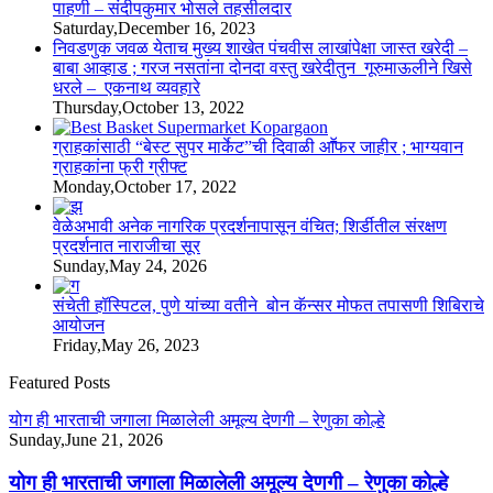
पाहणी – संदीपकुमार भोसले तहसीलदार
Saturday,December 16, 2023
निवडणुक जवळ येताच मुख्य शाखेत पंचवीस लाखांपेक्षा जास्त खरेदी –
बाबा आव्हाड ; गरज नसतांना दोनदा वस्तु खरेदीतुन गूरुमाऊलीने खिसे
धरले – एकनाथ व्यवहारे
Thursday,October 13, 2022
ग्राहकांसाठी “बेस्ट सुपर मार्केट”ची दिवाळी आॕफर जाहीर ; भाग्यवान
ग्राहकांना फ्री ग्रीफ्ट
Monday,October 17, 2022
वेळेअभावी अनेक नागरिक प्रदर्शनापासून वंचित; शिर्डीतील संरक्षण
प्रदर्शनात नाराजीचा सूर
Sunday,May 24, 2026
संचेती हॉस्पिटल, पुणे यांच्या वतीने बोन कॅन्सर मोफत तपासणी शिबिराचे
आयोजन
Friday,May 26, 2023
Featured Posts
योग ही भारताची जगाला मिळालेली अमूल्य देणगी – रेणुका कोल्हे
Sunday,June 21, 2026
योग ही भारताची जगाला मिळालेली अमूल्य देणगी – रेणुका कोल्हे