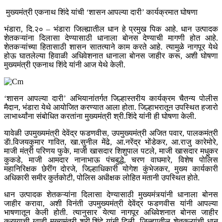
मुख्यमंत्री एकनाथ शिंदे यांची ‘शासन आपल्या दारी’ कार्यक्रमात घोषणा
भंडारा, दि.२० – भंडारा जिल्ह्यातील धान हे प्रमुख पिक आहे. धान उत्पादक
शेतकऱ्यांना दिलासा देण्यासाठी धानाला बोनस देण्याची मागणी होत आहे.
शेतकऱ्यांच्या हितासाठी शासन सातत्याने काम करते आहे. त्यामुळे नागपूर येथे
होऊ घातलेल्या हिवाळी अधिवेशनात धानाला बोनस जाहीर करू, अशी घोषणा
मुख्यमंत्री एकनाथ शिंदे यांनी आज येथे केली.
‘शासन आपल्या दारी’ अभियानांतर्गत जिल्हास्तरीय कार्यक्रम चैतन्य पोलीस
मैदान, भंडारा येथे आयोजित करण्यात आला होता. जिल्हाभरातून उपस्थित हजारो
लाभार्थ्यांना संबोधित करतांना मुख्यमंत्री श्री.शिंदे यांनी ही घोषणा केली.
यावेळी उपमुख्यमंत्री देवेंद्र फडणवीस, उपमुख्यमंत्री अजित पवार, पालकमंत्री
डॅा.विजयकुमार गावित, खा.सुनील मेंढे, आ.नरेंद्र भोंडेकर, आ.राजु कारेमोरे,
माजी मंत्री परिणय फुके, माजी खासदार शिशुपाल पटले, माजी खासदार मधुकर
कुकडे, माजी आमदार नानाभाऊ पंचबुद्धे, चरण वाघमारे, विशेष पोलिस
महानिरिक्षक छेरींग दोरजे, जिल्हाधिकारी योगेश कुंभेजकर, मुख्य कार्यकारी
अधिकारी समीर कुर्तकोटी, पोलिस अधीक्षक लोहित मतानी उपस्थित होते.
धान उत्पादक शेतकऱ्यांना दिलासा देण्यासाठी मुख्यमंत्र्यांनी धानाला बोनस
जाहीर करावा, अशी विनंती उपमुख्यमंत्री देवेंद्र फडणवीस यांनी आपल्या
भाषणातून केली होती. त्यानुसार येत्या नागपूर अधिवेशनात बोनस जाहीर
करण्याची ग्वाही मुख्यमंत्री श्री.शिंदे यांनी दिली. जिल्ह्यातील शेतकऱ्यांची धान