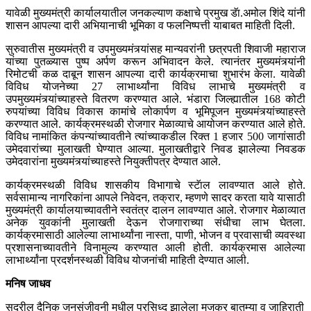
यावेळी मुख्यमंत्री कार्यालयातील जनकल्याण कक्षाचे प्रमुख डॅा.अमोल शिंदे यांनी
शासन आपल्या दारी अभियानाची भूमिका व फलनिष्पत्ती याबाबत माहिती दिली.
सुरुवातीस मुख्यमंत्री व उपमुख्यमंत्र्यांसह मान्यवरांनी छत्रपती शिवाजी महाराज
यांच्या पुतळ्यास पुष्प अर्पण करून अभिवादन केले. त्यानंतर मुख्यमंत्र्यांनी
रिमोटची कळ दाबून शासन आपल्या दारी कार्यक्रमाचा शुभारंभ केला. यावेळी
विविध योजनेच्या 27 लाभार्थ्यांना विविध लाभाचे मुख्यमंत्री व
उपमुख्यमंत्र्यांच्याहस्ते वितरण करण्यात आले. भंडारा जिल्ह्यातील 168 कोटी
रुपयांच्या विविध विकास कामांचे लोकार्पण व भूमिपूजन मुख्यमंत्र्यांच्याहस्ते
करण्यात आले. कार्यक्रमस्थळी रोजगार मेळाव्याचे आयोजन करण्यात आले होते.
विविध नामांकित कंपन्यांच्यावतीने त्यांच्याकडील रिक्त 1 हजार 500 जागांसाठी
उमेदवारांच्या मुलाखती घेण्यात आल्या. मुलाखतीद्वारे निवड झालेल्या निवडक
उमेदवारांना मुख्यमंत्र्यांच्याहस्ते नियुक्तीपत्र देण्यात आले.
कार्यक्रमस्थळी विविध शासकीय विभागाचे स्टॅाल लावण्यात आले होते.
सर्वसामान्य नागरिकांना आपले निवेदन, तक्रार, म्हणणे सादर करता यावे यासाठी
मुख्यमंत्री कार्यालयाच्यावतीने स्वतंत्र दालन लावण्यात आले. रोजगार मेळाव्यात
अनेक युवकांनी मुलाखती देऊन रोजगाराच्या संधीचा लाभ घेतला.
कार्यक्रमासाठी आलेल्या लाभार्थ्यांना नास्ता, पाणी, भोजन व प्रवासाची व्यवस्था
प्रशासनाच्यावतीने विनामुल्य करण्यात आली होती. कार्यक्रमास आलेल्या
लाभार्थ्यांना प्रदर्शनस्थळी विविध योजनांची माहिती देण्यात आली.
मनिष जाधव
सदरील दैनिक जनसंजीवनी मधील प्रसिध्द झालेला मजकुर बातम्या व जाहिराती