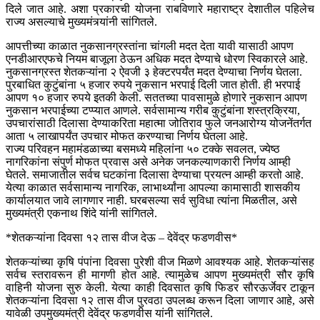
दिले जात आहे. अशा प्रकारची योजना राबविणारे महाराष्ट्र देशातील पहिलेच
राज्य असल्याचे मुख्यमंत्र्यांनी सांगितले.
आपत्तीच्या काळात नुकसानग्रस्तांना चांगली मदत देता यावी यासाठी आपण
एनडीआरएफचे नियम बाजूला ठेऊन अधिक मदत देण्याचे धोरण स्विकारले आहे.
नुकसानग्रस्त शेतकऱ्यांना २ ऐवजी ३ हेक्टरपर्यंत मदत देण्याचा निर्णय घेतला.
पुरबाधित कुटुंबांना ५ हजार रुपये नुकसान भरपाई दिली जात होती. ही भरपाई
आपण १० हजार रुपये इतकी केली. सततच्या पावसामुळे होणारे नुकसान आपण
नुकसान भरपाईच्या टप्प्यात आणले. सर्वसामान्य गरीब कुटुंबांना शस्त्रक्रिया,
उपचारांसाठी दिलासा देण्याकरिता महात्मा जोतिराव फुले जनआरोग्य योजनेंतर्गत
आता ५ लाखापर्यंत उपचार मोफत करण्याचा निर्णय घेतला आहे.
राज्य परिवहन महामंडळाच्या बसमध्ये महिलांना ५० टक्के सवलत, ज्येष्ठ
नागरिकांना संपुर्ण मोफत प्रवास असे अनेक जनकल्याणकारी निर्णय आम्ही
घेतले. समाजातील सर्वच घटकांना दिलासा देण्याचा प्रयत्न आम्ही करतो आहे.
येत्या काळात सर्वसामान्य नागरिक, लाभार्थ्यांना आपल्या कामासाठी शासकीय
कार्यालयात जावे लागणार नाही. घरबसल्या सर्व सुविधा त्यांना मिळतील, असे
मुख्यमंत्री एकनाथ शिंदे यांनी सांगितले.
*शेतकऱ्यांना दिवसा १२ तास वीज देऊ – देवेंद्र फडणवीस*
शेतकऱ्यांच्या कृषि पंपांना दिवसा पुरेशी वीज मिळणे आवश्यक आहे. शेतकऱ्यांसह
सर्वच स्तरावरून ही मागणी होत आहे. त्यामुळेच आपण मुख्यमंत्री सौर कृषि
वाहिनी योजना सुरु केली. येत्या काही दिवसात कृषि फिडर सौरऊर्जेवर टाकून
शेतकऱ्यांना दिवसा १२ तास वीज पुरवठा उपलब्ध करून दिला जाणार आहे, असे
यावेळी उपमुख्यमंत्री देवेंद्र फडणवीस यांनी सांगितले.