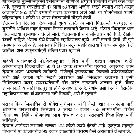
योजनेंतर्गत नुकसानग्रस्त शेतकऱ्यांना राज्यभर अग्रीम रक्कमेचे वाटप केले जात
आहे. नुकसान भरपाईसाठी 47 लाख 63 हजार अर्जांना मंजूरी देण्यात आली असून
आतापर्यंत 965 कोटी रुपयांचे वाटप करण्यात आले आहे. या योजनेसाठी यावर्षी
पहिल्यांदाच 1 कोटी 71 लाख शेतकऱ्यांनी नोंदणी केली.
शेतकऱ्यांना दिलासा देण्यासाठी शुन्य टक्के व्याजाने पिककर्ज, पुरग्रस्तांना
दुप्पटीने आर्थिक मदत देण्याचा निर्णय शासनाने घेतला आहे. भंडारा जिल्ह्यात धान
पिक मोठ्या प्रमाणावर घेतले जाते. शेतकऱ्यांनी धानासोबतच नगदी पिके देखील
घेतली पाहिजे. भंडारा येथे वैद्यकीय महाविद्यालय व्हावे, अशी मागणी होती, ती पुर्ण
करण्यात आली आहे. लवकरच निविदा काढून महाविद्यालयाचे बांधकाम सुरु केले
जातील, असे उपमुख्यमंत्री अजित पवार म्हणाले.
यावेळी पालकमंत्री डॅा.विजयकुमार गावित यांनी ‘शासन आपल्या दारी’
अभियानातून जिल्ह्यातील 50 ते 60 टक्के लाभार्थ्यांना प्रत्यक्ष, अप्रत्यक्ष लाभ
देण्यात आला असल्याचे सांगितले. गोसेखुर्द प्रकल्पाच्या ठिकाणी पर्यटनवाढीला
संधी आहे. त्याला गती मिळणे आवश्यक आहे. जिल्ह्यात खताच्या व कृषी
निविष्ठाच्या जलद उपलब्धतेसाठी रॅक पॅाईंट नसल्याने अडचण होते. केंद्र
शासनाकडे यासाठी पाठपुरावा होणे आवश्यक आहे. रेशीम उद्योग आणि वैद्यकीय
महाविद्यालयाच्या बांधकामाला गती मिळावी, असे ते म्हणाले.
प्रास्ताविक जिल्हाधिकारी योगेश कुंभेजकर यांनी केले. शासन आपल्या दारी
अभियान कालावधीत जिल्ह्यात 2 लाख 9 हजार 756 लाभार्थ्यांना विविध
विभागाच्या विविध योजनांचा लाभ देण्यात आला असल्याचे जिल्हाधिकाऱ्यांनी
सांगितले.
देण्यात आलेल्या लाभाची रक्कम 304 कोटी रुपये ईतकी आहे. एकट्या महसूल
विभागाने या कालावधीत 99 हजार दाखल्यांचे वितरण केले असल्याचे ते म्हणाले.