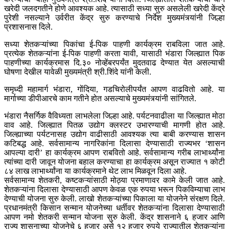
खरेदी जलदगतीने होणे आवश्यक आहे. त्यासाठी सध्या सुरु असलेली खरेदी केंद्रे
पुरेशी नसल्याने उर्वरीत केंद्र सुरु करण्याचे निर्देश मुख्यमंत्र्यांनी जिल्हा
प्रशासनास दिले.
सध्या शेतकऱ्यांच्या पिकांचा ई-पिक पाहणी कार्यक्रम राबविला जात आहे.
प्रत्येक शेतकऱ्यांना ई-पिक पाहणी करता यावी, यासाठी भंडारा जिल्ह्यात पिक
पाहणीच्या कार्यक्रमास दि.३० नोव्हेंबरपर्यंत मुदतवाढ देण्यात येत असल्याची
घोषणा देखील यावेळी मुख्यमंत्री श्री.शिंदे यांनी केली.
समृध्दी महामार्ग भंडारा, गोंदिया, गडचिरोलीपर्यंत आपण वाढवितो आहे. या
मार्गाच्या डीपीआरचे काम गतीने होत असल्याचे मुख्यमंत्र्यांनी सांगितले.
भंडारा नैसर्गिक वैविध्यता लाभलेला जिल्हा आहे. पर्यटनवाढीला या जिल्ह्यात मोठा
वाव आहे. जिल्ह्यात पितळ उद्योग क्लस्टर उभारण्याची मागणी होत आहे.
जिल्ह्याच्या पर्यटनासह उद्योग वाढीसाठी आवश्यक त्या बाबी करण्यास शासन
कटिबद्ध आहे. सर्वसामान्य नागरिकांना दिलासा देण्यासाठी राज्यभर ‘शासन
आपल्या दारी’ हा कार्यक्रम आपण राबवितो आहे. सर्वसामान्य गरीब लाभार्थ्यांना
त्यांच्या दारी जावून योजना बहाल करण्याचा हा कार्यक्रम असून राज्यात १ कोटी
८४ लाख लाभार्थ्यांना या कार्यक्रमाने थेट लाभ मिळवून दिला आहे.
सर्वसामान्य शेतकरी, कष्टकऱ्यांसाठी मोठ्या प्रमाणावर कामे केली जात आहे.
शेतकऱ्यांना दिलासा देण्यासाठी आपण केवळ एक रुपया भरून पिकविम्याचा लाभ
देण्याची योजना सुरु केली. लाखो शेतकऱ्यांच्या पिकाला या योजनेने संरक्षण दिले.
प्रधानमंत्री किसान सन्मान योजनेच्या धर्तीवर शेतकऱ्यांना दिलासा देण्यासाठी
आपण नमो शेतकरी सन्मान योजना सुरु केली. केंद्र शासनाने ६ हजार आणि
राज्य शासनाच्या योजनेचे ६ हजार असे १२ हजार रुपये राज्यातील शेतकऱ्यांना