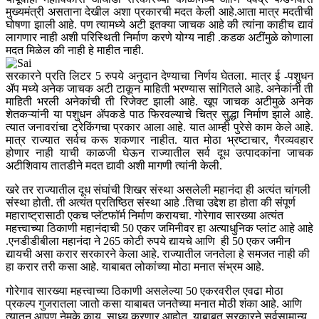
मुख्यमंत्री असताना देखील अशा प्रकारची मदत केली आहे.आता मात्र मदतीची
घोषणा झाली आहे. पण त्यामध्ये अटी इतक्या जाचक आहे की त्यांना काहीच द्यावं
लागणार नाही अशी परिस्थिती निर्माण करणे योग्य नाही .कडक अटींमुळे कोणाला
मदत मिळेल की नाही हे माहीत नाही.
सरकारने प्रति लिटर 5 रुपये अनुदान देण्याचा निर्णय घेतला. मात्र ई -पशुधन
ॲप मध्ये अनेक जाचक अटी टाकून माहिती भरण्यास सांगितले आहे. अनेकांनी ती
माहिती भरली अनेकांची ती रिजेक्ट झाली आहे. खूप जाचक अटीमुळे अनेक
शेतकऱ्यांनी या पशुधन ॲपकडे पाठ फिरवल्याचे चित्र सुद्धा निर्माण झाले आहे.
त्यात जनावरांचा ट्रेकिंगचा प्रकार आला आहे. यात आम्ही पुरेसे काम केले आहे.
मात्र राज्यात सर्वच करू शकणार नाहीत. यात मोठा भ्रष्टाचार, गैरव्यवहार
होणार नाही याची काळजी घेऊन राज्यातील सर्व दूध उत्पादकांना जाचक
अटीशिवाय तातडीने मदत द्यावी अशी मागणी त्यांनी केली.
खरे तर राज्यातील दूध संघांची शिखर संस्था असलेली महानंदा ही अत्यंत चांगली
संस्था होती. ती अत्यंत प्रतिष्ठित संस्था आहे .तिचा उद्देश हा होता की संपूर्ण
महाराष्ट्रासाठी एकच प्लॅटफॉर्म निर्माण करायचा. गोरेगाव सारख्या अत्यंत
महत्त्वाच्या ठिकाणी महानंदाची 50 एकर जमिनीवर हा अत्याधुनिक प्लांट आहे आहे
.एनडीडीबीला महानंदा ने 265 कोटी रुपये द्यायचे आणि ही 50 एकर जमीन
द्यायची असा करार सरकारने केला आहे. राज्यातील जनतेला हे समजत नाही की
हा करार तरी कसा आहे. याबाबत लोकांच्या मोठा मनात संभ्रम आहे.
गोरेगाव सारख्या महत्त्वाच्या ठिकाणी असलेल्या 50 एकरवरील एवढा मोठा
प्रकल्प गुजरातला जातो कसा याबाबत जनतेच्या मनात मोठी शंका आहे. आणि
त्यातून आपण नेमके काय साध्य करणार आहोत .याबाबत सरकारने सर्वसामान्य