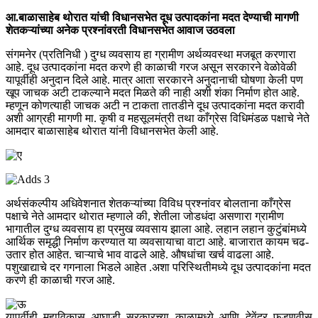
आ.बाळासाहेब थोरात यांची विधानसभेत दूध उत्पादकांना मदत देण्याची मागणी
शेतकऱ्यांच्या अनेक प्रश्नांवरती विधानसभेत आवाज उठवला
संगमनेर (प्रतिनिधी ) दुग्ध व्यवसाय हा ग्रामीण अर्थव्यवस्था मजबूत करणारा
आहे. दूध उत्पादकांना मदत करणे ही काळाची गरज असून सरकारने वेळोवेळी
यापूर्वीही अनुदान दिले आहे. मात्र आता सरकारने अनुदानाची घोषणा केली पण
खूप जाचक अटी टाकल्याने मदत मिळते की नाही अशी शंका निर्माण होत आहे.
म्हणून कोणत्याही जाचक अटी न टाकता तातडीने दूध उत्पादकांना मदत करावी
अशी आग्रही मागणी मा. कृषी व महसूलमंत्री तथा काँग्रेस विधिमंडळ पक्षाचे नेते
आमदार बाळासाहेब थोरात यांनी विधानसभेत केली आहे.
अर्थसंकल्पीय अधिवेशनात शेतकऱ्यांच्या विविध प्रश्नांवर बोलताना काँग्रेस
पक्षाचे नेते आमदार थोरात म्हणाले की, शेतीला जोडधंदा असणारा ग्रामीण
भागातील दुग्ध व्यवसाय हा प्रमुख व्यवसाय झाला आहे. लहान लहान कुटुंबांमध्ये
आर्थिक समृद्धी निर्माण करण्यात या व्यवसायाचा वाटा आहे. बाजारात कायम चढ-
उतार होत आहेत. चाऱ्याचे भाव वाढले आहे. औषधांचा खर्च वाढला आहे.
पशुखाद्याचे दर गगनाला भिडले आहेत .अशा परिस्थितीमध्ये दूध उत्पादकांना मदत
करणे ही काळाची गरज आहे.
यापूर्वीही महाविकास आघाडी सरकारच्या काळामध्ये आणि देवेंद्र फडणवीस