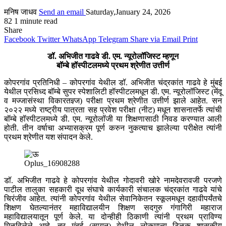
मनिष जाधव
Send an email
Saturday,January 24, 2026
82
1 minute read
Share
Facebook
Twitter
WhatsApp
Telegram
Share via Email
Print
डॉ. अभिजीत गाढवे डी. एम. न्यूरोलॉजिस्ट म्हणून
बॉम्बे हॉस्पीटलमध्ये प्रथम श्रेणीत उत्तीर्ण
कोपरगांव प्रतिनिधी – कोपरगांव येथील डॉ. अभिजीत चंद्रकांत गाढवे हे मुंबई
येथील प्रसिध्द बॉम्बे सुपर स्पेशालिटी हॉस्पीटलमधून डी. एम. न्यूरोलॉजिस्ट (मेंदू
व मज्जासंस्था विकारतज्ञ्ज) परीक्षा प्रथम श्रेणीत उत्तीर्ण झाले आहेत. सन
२०२२ मध्ये राष्ट्रीय पात्रता सह प्रवेश परीक्षा (नीट) मधून शासनातर्फे त्यांची
बॉम्बे हॉस्पीटलमध्ये डी. एम. न्यूरोलॉजी या शिक्षणासाठी निवड करण्यात आली
होती. तीन वर्षाचा अभ्यासक्रम पूर्ण करुन नुकत्याच झालेल्या परीक्षेत त्यांनी
प्रथम श्रेणीत यश संपादन केले.
Oplus_16908288
डॉ. अभिजीत गाढवे हे कोपरगांव येथील गोदावरी खोरे नामदेवरावजी परजणे
पाटील तालुका सहकारी दूध संघाचे कार्यकारी संचालक चंद्रकांत गाढवे यांचे
चिरंजीव आहेत. त्यांनी कोपरगांव येथील सेवानिकेतन स्कूलमधून दहावीपर्यंतचे
शिक्षण घेतल्यानंतर महाविद्यालयीन शिक्षण सदगुरु गंगागिरी महाराज
महाविद्यालयातून पूर्ण केले. या दोन्हीही ठिकाणी त्यांनी प्रथम प्राविण्य
मिळविलेले आहे. तर मुंबई (सायन) येथील लोकमान्य टिळक शासकीय