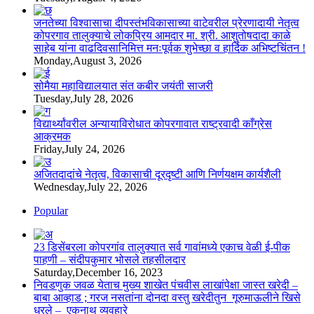
जनतेच्या विश्वासाचा दीपस्तंभविकासाच्या वाटेवरील प्रेरणादायी नेतृत्व
कोपरगाव तालुक्याचे लोकप्रिय आमदार मा. श्री. आशुतोषदादा काळे
साहेब यांना वाढदिवसानिमित्त मनःपूर्वक शुभेच्छा व हार्दिक अभिष्टचिंतन !
Monday,August 3, 2026
सोमैया महाविद्यालयात संत कबीर जयंती साजरी
Tuesday,July 28, 2026
विद्यार्थ्यांवरील अन्यायाविरोधात कोपरगावात राष्ट्रवादी काँग्रेस
आक्रमक
Friday,July 24, 2026
अजितदादांचे नेतृत्व, विकासाची दूरदृष्टी आणि निर्णयक्षम कार्यशैली
Wednesday,July 22, 2026
Popular
23 डिसेंबरला कोपरगांव तालुक्‍यात सर्व गावांमध्ये एकाच वेळी ई-पीक
पाहणी – संदीपकुमार भोसले तहसीलदार
Saturday,December 16, 2023
निवडणुक जवळ येताच मुख्य शाखेत पंचवीस लाखांपेक्षा जास्त खरेदी –
बाबा आव्हाड ; गरज नसतांना दोनदा वस्तु खरेदीतुन गूरुमाऊलीने खिसे
धरले – एकनाथ व्यवहारे