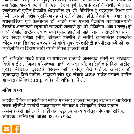
महाविद्यालयामध्ये एम. बी. बी. एस. शिक्षण पूर्ण केल्यानंतर लोणी येथील मेडिकल
कॉलेजमध्ये पुढील वैद्यकीय क्षेत्रातील एम. डी. मेडिसिन हे पदव्युत्तर शिक्षण पूर्ण
केले. त्यातही विशेष प्राविण्यासह ते उत्तीर्ण झाले होते. वैद्यकीय अभ्यासक्रम
यशस्वीरित्या पूर्ण केल्याबल डॉ. गाढवे यांना प्रवरा वैद्यकीय महाविद्यालयाची
वैद्यकीय क्षेत्रातली महत्वाची समजली जाणारी एम. डी. मेडिसिन (औषध तज्ज्ञ) ही
पदवी देखील सप्टेंबर २०२१ मध्ये प्राप्त झालेली आहे. त्यानंतर राष्ट्रीय पात्रता
सह प्रवेश परीक्षा (नीट) चांगल्या श्रेणीने ते उत्तीर्ण झाल्यानंतर शासकीय
कोट्यामधून डिसेंबर २०२२ मध्ये बॉम्बे सुपर स्पेशालिटी हॉस्पीटलमध्ये डी. एम.
न्युरोलॉजी या शिक्षणासाठी त्यांची निवड झालेली होती.
डॉ. अभिजीत गाढवे यांच्या या यशाबद्दल राज्याचे जलसंपदा मंत्री ना. राधाकृष्ण
विखे पाटील, जिल्हा परिषदेच्या माजी अध्यक्षा सौ. शालिनीताई विखे पाटील,
प्रवरा मेडिकल ट्रस्टचे चेअरमन डॉ. राजेंद्र विखे पाटील, खासदार डॉ.
सुजयदादा विखे पाटील, गोदावरी खोरे दूध संघाचे अध्यक्ष राजेश परजणे पाटील
यांच्यासह विविध स्तरातून अनेकांनी अभिनंदन केले.
मनिष जाधव
सदरील दैनिक जनसंजीवनी मधील प्रसिध्द झालेला मजकुर बातम्या व जाहिराती
तसेच व्हीडीओ यासांठी मजकुराबद्दल संपादक व संपादकीय मंडळ सहमत
असेलच असे नाही. जरी काही वाद उद्भवल्यास न्याय क्षेत्र कोपरगाव राहिल.
संपादक - मनिष एस. जाधव 9823752964