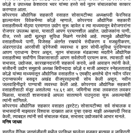
कोल्हे व उपाध्यक्ष केशवराव भवर यांच्या हस्ते सर्व नूतन संचालकांचा सत्कार
करण्यात आला.
कोपरगाव औद्योगिक सहकारी वसाहत सोसायटीच्या अध्यक्षपदी फेरनिवड
झाल्यानंतर विवेकभैय्या कोल्हे म्हणाले, कोपरगाव औद्योगिक सहकारी
वसाहतीमध्ये मोठ्या प्रमाणात उद्योग सुरू व्हावेत व त्या माध्यमातून बेरोजगारांना
रोजगार उपलब्ध व्हावा, यासाठी आपण प्रयत्नशील आहोत. उद्योजकांना पाणी,
वीज, रस्ते आदी मूलभूत सुविधा मिळणे गरजेचे आहे. त्यामुळे औद्योगिक
वसाहतीमध्ये पाणी, विजेसह अंतर्गत रस्त्यांचे रुंदीकरण व मजबुतीकरण,
अंडरग्राउंड आरसीसी ड्रेनेजची व्यवस्था व इतर सोयी-सुविधा पुरविण्यास
आपण प्राधान्य देणार असून, नूतन संचालक मंडळाच्या मदतीने औद्योगिक
वसाहतीच्या सर्वांगीण विकासासाठी आपण सर्वतोपरी प्रयत्न करू. त्यासाठी सर्व
सभासद, उद्योजक, कारखानदारांनी सहकार्य करावे, असे आवाहन त्यांनी केले.
संजीवनी उद्योग समुहाचे अध्यक्ष बिपीनदादा कोल्हे व माजी आमदार स्नेहलताताई
कोल्हे यांच्या माध्यमातून औद्योगिक वसाहतीत ५ एमव्हीए क्षमतेचे दोन नवीन पॉवर
ट्रान्सफार्मर बसवून अखंड वीजपुरवठ्याची सोय केली असून, नवीन
जलवाहिनीद्वारे पाण्याची व्यवस्था केली आहे. कोपरगाव औद्योगिक सहकारी
वसाहतीसाठी मंजूर असलेल्या १४.६९ आर. जमिनीचा ताबा लवकरात लवकर
मिळावा, यासाठी शासनाकडे आपला सातत्याने पाठपुरावा सुरू असल्याचेही
त्यांनी सांगितले.
कोपरगाव औद्योगिक सहकार वसाहत (इस्टेट) सोसायटीच्या सर्व संचालक व
सभासदांनी माझ्यावर विश्वास दाखवत आज पुन्हा एकदा माझी अध्यक्षपदी निवड
केली, त्याबद्दल त्यांनी सर्व संचालक मंडळ, सभासद उद्योजकांचे आभार मानले.
मनिष जाधव
सदरील दैनिक जनसंजीवनी मधील प्रसिध्द झालेला मजकुर बातम्या व जाहिराती