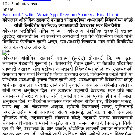
102
2 minutes read
Share
Facebook
Twitter
WhatsApp
Telegram
Share via Email
Print
कोपरगाव औद्योगिक सहकारी वसाहत सोसायटीच्या अध्यक्षपदी विवेकभैय्या कोल्हे
यांची बिनविरोध फेरनिवड; उपाध्यक्षपदी केशवराव भवर बिनविरोध
कोपरगाव प्रतिनिधी मनिष जाधव : कोपरगाव औद्योगिक सहकारी वसाहत
(इस्टेट) सोसायटी लि. या संस्थेच्या अध्यक्षपदी युवा नेते विवेकभैय्या कोल्हे यांची
बिनविरोध फेरनिवड झाली असून, उपाध्यक्षपदी केशवराव भवर यांची बिनविरोध
निवड करण्यात आली आहे.
कोपरगाव औद्योगिक सहकारी वसाहत (इस्टेट) सोसायटी लि. च्या नूतन
संचालक मंडळाची गुरुवारी (८ फेब्रुवारी) बैठक झाली. या बैठकीत औद्योगिक
सहकारी वसाहत सोसायटीच्या अध्यक्षपदी विवेकभैय्या कोल्हे तर उपाध्यक्षपदी
केशवराव भवर यांची बिनविरोध निवड करण्यात आली. विवेकभैय्या कोल्हे यांची या
संस्थेच्या अध्यक्षपदी पुनश्च निवड झाली आहे. अध्यक्षपदासाठी विवेकभैय्या कोल्हे
यांचे नाव संचालक परेशशेठ ठोळे यांनी सुचवले व संचालक अभिजीत रहातेकर
यांनी त्यास अनुमोदन दिले, तर उपाध्यक्ष पदासाठी केशवराव भवर यांचे नाव
संचालक मनोजशेठ अग्रवाल यांनी सुचवले व संचालक प्रशांत होन यांनी त्याला
अनुमोदन दिले. या बैठकीस संचालक पराग संधान, रोहित वाघ, पंडितराव भारूड,
सागर शहा, डॉ. चंद्रशेखर आव्हाड, श्रीमती सिमलाताई सारदा, सुनिताताई
जगदाळे तसेच माजी नगराध्यक्ष संजय सातभाई, उद्योजक व माजी संचालक
मुनिषशेठ ठोळे, सहकारमहर्षी शंकरराव कोल्हे सहकारी साखर कारखान्याचे
संचालक विश्वासराव महाले, पप्पूशेठ सारदा, संजय जगदाळे, निवडणूक निर्णय
एस. पी. नेरे, प्रशासक के. आर. वाळके, औद्योगिक सहकारी वसाहत सोसायटीचे
व्यवस्थापक एस. डी. लोखंडे आदी उपस्थित होते. यावेळी अध्यक्ष विवेकभैय्या