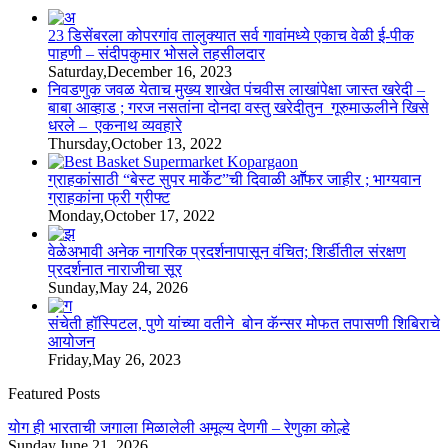
23 डिसेंबरला कोपरगांव तालुक्‍यात सर्व गावांमध्ये एकाच वेळी ई-पीक
पाहणी – संदीपकुमार भोसले तहसीलदार
Saturday,December 16, 2023
निवडणुक जवळ येताच मुख्य शाखेत पंचवीस लाखांपेक्षा जास्त खरेदी –
बाबा आव्हाड ; गरज नसतांना दोनदा वस्तु खरेदीतुन गूरुमाऊलीने खिसे
धरले – एकनाथ व्यवहारे
Thursday,October 13, 2022
ग्राहकांसाठी “बेस्ट सुपर मार्केट”ची दिवाळी आॕफर जाहीर ; भाग्यवान
ग्राहकांना फ्री ग्रीफ्ट
Monday,October 17, 2022
वेळेअभावी अनेक नागरिक प्रदर्शनापासून वंचित; शिर्डीतील संरक्षण
प्रदर्शनात नाराजीचा सूर
Sunday,May 24, 2026
संचेती हॉस्पिटल, पुणे यांच्या वतीने बोन कॅन्सर मोफत तपासणी शिबिराचे
आयोजन
Friday,May 26, 2023
Featured Posts
योग ही भारताची जगाला मिळालेली अमूल्य देणगी – रेणुका कोल्हे
Sunday,June 21, 2026