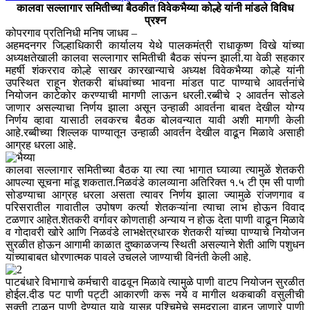
कालवा सल्लागार समितीच्या बैठकीत विवेकभैय्या कोल्हे यांनी मांडले विविध
प्रश्न
कोपरगाव प्रतिनिधी मनिष जाधव –
अहमदनगर जिल्हाधिकारी कार्यालय येथे पालकमंत्री राधाकृष्ण विखे यांच्या
अध्यक्षतेखाली कालवा सल्लागार समितीची बैठक संपन्न झाली.या वेळी सहकार
महर्षी शंकरराव कोल्हे साखर कारखान्याचे अध्यक्ष विवेकभैय्या कोल्हे यांनी
उपस्थित राहून शेतकरी बांधवांच्या भावना मांडत पाट पाण्याचे आवर्तनांचे
नियोजन काटेकोर करण्याची मागणी लाऊन धरली.रब्बीचे २ आवर्तन सोडले
जाणार असल्याचा निर्णय झाला असून उन्हाळी आवर्तना बाबत देखील योग्य
निर्णय व्हावा यासाठी लवकरच बैठक बोलवन्यात यावी अशी मागणी केली
आहे.रब्बीच्या शिल्लक पाण्यातून उन्हाळी आवर्तन देखील वाढून मिळावे असाही
आग्रह धरला आहे.
कालवा सल्लागार समितीच्या बैठक या त्या त्या भागात घ्याव्या त्यामुळें शेतकरी
आपल्या सूचना मांडू शकतात.निळवंडे कालव्याना अतिरिक्त १.५ टी एम सी पाणी
सोडण्याचा आग्रह धरला असता त्यावर निर्णय झाला ज्यामुळे रांजणगाव व
परिसरातील गावातील उपोषण कर्त्या शेतकऱ्यांना त्याचा लाभ होऊन विवाद
टळणार आहेत.शेतकरी वर्गावर कोणताही अन्याय न होऊ देता पाणी वाढून मिळावे
व गोदावरी खोरे आणि निळवंडे लाभक्षेत्रधारक शेतकरी यांच्या पाण्याचे नियोजन
सुरळीत होऊन आगामी काळात दुष्काळजन्य स्थिती असल्याने शेती आणि पशुधन
यांच्याबाबत धोरणात्मक पावले उचलले जाण्याची विनंती केली आहे.
पाटबंधारे विभागाचे कर्मचारी वाढवून मिळावे त्यामुळे पाणी वाटप नियोजन सुरळीत
होईल.दीड पट पाणी पट्टी आकारणी करू नये व मागील थकबाकी वसुलीची
सक्ती टाळून पाणी देण्यात यावे यासह पश्चिमेचे समुद्राला वाहून जाणारे पाणी