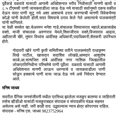
पूर्वेकडे वळवावे यासाठी आगामी अधिवेशनात भरीव निधीसाठी मागणी व्हावी व
८.५ टीएमसी पाणी जायकवाडीला जाऊ देऊ नये यासाठी सर्वानुमते एकच वकील
देऊन सदर पाणी सुटू नये अशा आशयाचे ठराव करण्याची मागणी विवेकभैय्या
कोल्हे यांनी केलेली होती.सदर विषयाचे ठराव केले गेले असल्याचे पालकमंत्री
यांनी सांगितले.
या वेळी समवेत व्हा.चेअरमन मनेश गाडे,संचालक विश्वासराव महाले,बाळासाहेब
वक्ते, माजी संचालक अरुणराव येवले,शिवाजीराव वक्ते,विजयराव आढाव,
अहीलाजी खैरे, तुषार विध्वंस आदींसह अधिकारी,पदाधिकारी,शेतकरी उपस्थित
होते.
गोदावरी खोरे पाणी कृती समितीच्या वतीने पालकमंत्री राधाकृष्ण
विखे पाटील, खासदार सदाशिव लोखंडे,आमदार आशुतोष
काळे,आ.सत्यजित तांबे आदींसह नगर नाशिक जिल्ह्यातील
लोकप्रतिनिधीना पश्चिमेचे पाणी पूर्वेला वळवावे यासाठी आगामी
अधिवेशनात मागणी लाऊन धरण्याचे व जायकवाडीला पाणी
सोडून हक्काचे पाणी वाया जाऊ देऊ नये असे निवेदन देण्यात
आले.
मनिष जाधव
सदरील दैनिक जनसंजीवनी मधील प्रसिध्द झालेला मजकुर बातम्या व जाहिराती
तसेच व्हीडीओ यासांठी मजकुराबद्दल संपादक व संपादकीय मंडळ सहमत
असेलच असे नाही. जरी काही वाद उद्भवल्यास न्याय क्षेत्र कोपरगाव राहिल.
संपादक - मनिष एस. जाधव 9823752964