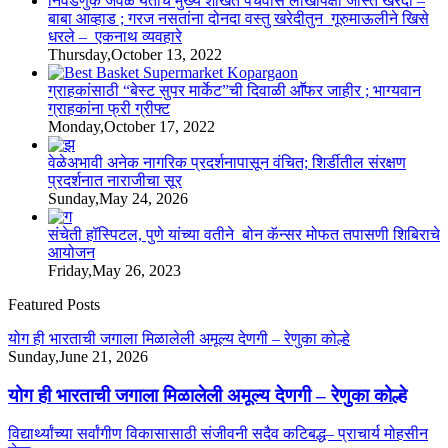
निवडणुक जवळ येताच मुख्य शाखेत पंचवीस लाखांपेक्षा जास्त खरेदी –
बाबा आव्हाड ; गरज नसतांना दोनदा वस्तु खरेदीतुन गूरुमाऊलीने खिसे
धरले – एकनाथ व्यवहारे
Thursday,October 13, 2022
ग्राहकांसाठी “बेस्ट सुपर मार्केट”ची दिवाळी आॕफर जाहीर ; भाग्यवान
ग्राहकांना फ्री ग्रीफ्ट
Monday,October 17, 2022
वेळेअभावी अनेक नागरिक प्रदर्शनापासून वंचित; शिर्डीतील संरक्षण
प्रदर्शनात नाराजीचा सूर
Sunday,May 24, 2026
संचेती हॉस्पिटल, पुणे यांच्या वतीने बोन कॅन्सर मोफत तपासणी शिबिराचे
आयोजन
Friday,May 26, 2023
Featured Posts
योग ही भारताची जगाला मिळालेली अमूल्य देणगी – रेणुका कोल्हे
Sunday,June 21, 2026
योग ही भारताची जगाला मिळालेली अमूल्य देणगी – रेणुका कोल्हे
विद्यार्थ्यांच्या सर्वांगीण विकासासाठी संजीवनी सदैव कटिबद्ध– प्राचार्य मोहसीन