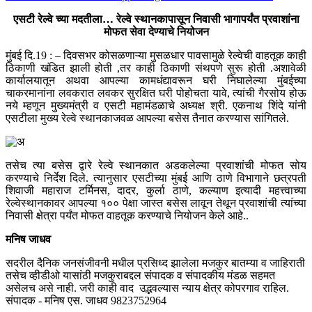
एसटी रेल्वे च्या मदतीला… रेल्वे स्थानकापासून निवासी भागापर्यंत प्रवाशांना
मोफत सेवा देण्याचे नियोजन
मुंबई दि.19 : – दिवसभर कोसळणाऱ्या मुसळधार पावसामुळे रेल्वेची वाहतूक काही
ठिकाणी खंडित झाली होती ,तर काही ठिकाणी संथपणे सुरू होती .अशावेळी
कार्यालयातून अथवा आपल्या कामधंद्यावरून घरी निघालेल्या मुंबईच्या
चाकरमानांना लवकरात लवकर सुरक्षित घरी पोहोचता यावे, त्यांची गैरसोय होऊ
नये म्हणून मुख्यमंत्री व एसटी महामंडळाचे अध्यक्ष श्री. एकनाथ शिंदे यांनी
एसटीला मुख्य रेल्वे स्थानकाजवळ आपल्या बसेस तैनात करण्यास सांगितले.
तसेच त्या बसेस द्वारे रेल्वे स्थानकात अडकलेल्या प्रवाशांची मोफत सोय
करण्याचे निर्देश दिले. त्यानुसार एसटीच्या मुंबई आणि ठाणे विभागाने छत्रपती
शिवाजी महाराज टर्मिनस, दादर, कुर्ला ठाणे, कल्याण इत्यादी महत्त्वाच्या
रेल्वेस्थानकावर आपल्या १०० पेक्षा जास्त बसेस लावून तेथून प्रवाशांची त्यांच्या
निवासी क्षेत्रा पर्यंत मोफत वाहतूक करण्याचे नियोजन केले आहे..
मनिष जाधव
सदरील दैनिक जनसंजीवनी मधील प्रसिध्द झालेला मजकुर बातम्या व जाहिराती
तसेच व्हीडीओ यासांठी मजकुराबद्दल संपादक व संपादकीय मंडळ सहमत
असेलच असे नाही. जरी काही वाद उद्भवल्यास न्याय क्षेत्र कोपरगाव राहिल.
संपादक - मनिष एस. जाधव 9823752964