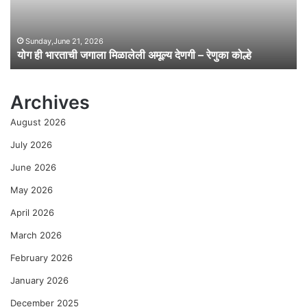
ची
ज
गा
Sunday,June 21, 2026
योग ही भारताची जगाला मिळालेली अमूल्य देणगी – रेणुका कोल्हे
ला
मि
ळा
Archives
ले
ली
August 2026
अ
मू
July 2026
ल्य
June 2026
दे
ण
May 2026
गी
April 2026
–
रे
March 2026
णु
का
February 2026
को
January 2026
ल्हे
December 2025