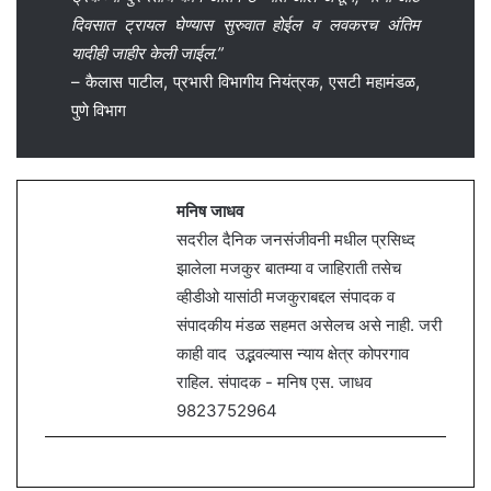
दिवसात ट्रायल घेण्यास सुरुवात होईल व लवकरच अंतिम
यादीही जाहीर केली जाईल.”
– कैलास पाटील, प्रभारी विभागीय नियंत्रक, एसटी महामंडळ,
पुणे विभाग
मनिष जाधव
सदरील दैनिक जनसंजीवनी मधील प्रसिध्द
झालेला मजकुर बातम्या व जाहिराती तसेच
व्हीडीओ यासांठी मजकुराबद्दल संपादक व
संपादकीय मंडळ सहमत असेलच असे नाही. जरी
काही वाद उद्भवल्यास न्याय क्षेत्र कोपरगाव
राहिल. संपादक - मनिष एस. जाधव
9823752964