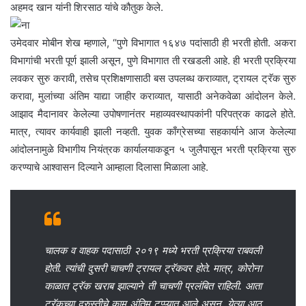
अहमद खान यांनी शिरसाठ यांचे कौतुक केले.
उमेदवार मोबीन शेख म्हणाले, “पुणे विभागात १६४७ पदांसाठी ही भरती होती. अकरा
विभागांची भरती पूर्ण झाली असून, पुणे विभागात ती रखडली आहे. ही भरती प्रक्रिया
लवकर सुरु करावी, तसेच प्रशिक्षणासाठी बस उपलब्ध कराव्यात, ट्रायल ट्रॅक सुरु
करावा, मुलांच्या अंतिम याद्या जाहीर कराव्यात, यासाठी अनेकवेळा आंदोलन केले.
आझाद मैदानावर केलेल्या उपोषणानंतर महाव्यवस्थापकांनी परिपत्रक काढले होते.
मात्र, त्यावर कार्यवाही झाली नव्हती. युवक काँग्रेसच्या सहकार्याने आज केलेल्या
आंदोलनामुळे विभागीय नियंत्रक कार्यालयाकडून ५ जुलैपासून भरती प्रक्रिया सुरु
करण्याचे आश्वासन दिल्याने आम्हाला दिलासा मिळाला आहे.
चालक व वाहक पदासाठी २०१९ मध्ये भरती प्रक्रिया राबवली
होती. त्यांची दुसरी चाचणी ट्रायल ट्रॅकवर होते. मात्र, कोरोना
काळात ट्रॅक खराब झाल्याने ती चाचणी प्रलंबित राहिली. आता
ट्रॅकच्या दुरुस्तीचे काम अंतिम टप्प्यात आले असून, येत्या आठ