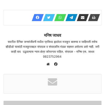
मनिष जाधव
सदरील दैनिक जनसंजीवनी मधील प्रसिध्द झालेला मजकुर बातम्या व जाहिराती तसेच
व्हीडीओ यासांठी मजकुराबद्दल संपादक व संपादकीय मंडळ सहमत असेलच असे नाही. जरी
काही वाद उद्भवल्यास न्याय क्षेत्र कोपरगाव राहिल. संपादक - मनिष एस. जाधव
9823752964
F
a
W
c
e
e
b
b
s
o
i
o
t
k
e