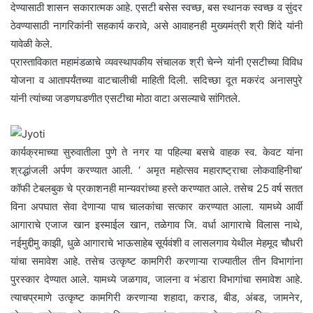
देण्यासाठी शासन सकारात्मक आहे. एसटी बसेस स्वच्छ, बस स्थानक स्वच्छ व सुंदर
ठेवण्यासाठी नागरिकांनी सहकार्य करावे, असे आवाहनही मुख्यमंत्री श्री शिंदे यांनी
यावेळी केले.
प्रास्ताविकात महामंडळाचे व्यवस्थापकीय संचालक श्री चेन्ने यांनी एसटीच्या विविध
योजना व आतापर्यंतच्या वाटचालीची माहिती दिली. सदिच्छा दूत मकरंद अनासपुरे
यांनी त्यांच्या जडणघडणीत एसटीचा मोठा वाटा असल्याचे सांगितले.
कार्यक्रमाच्या सुरुवातीला पुणे ते नगर या पहिल्या बसचे वाहक स्व. केवट यांना
श्रद्धांजली अर्पण करण्यात आली. ‘ अमृत महोत्सव महाराष्ट्राचा लोकवाहिनीचा’
कॉफी टेबलबुक चे प्रकाशनही मान्यवरांच्या हस्ते करण्यात आले. तसेच 25 वर्ष सतत
विना अपघात सेवा देणाऱ्या पाच चालकांचा सत्कार करण्यात आला. यामध्ये आर्वी
आगाराचे एजाज खान इस्माईल खान, तळेगाव जि. वर्धा आगाराचे विलास नाथे,
नईमुद्दीमु काझी, धुळे आगाराचे भाऊसाहेब सूर्यवंशी व लासलगाव येथील मेहमूद चौधरी
यांचा समावेश आहे. तसेच उत्कृष्ट कामगिरी करणाऱ्या राज्यातील तीन विभागांना
पुरस्कार देण्यात आले. यामध्ये जळगाव, जालना व भंडारा विभागांचा समावेश आहे.
त्याचप्रमाणे उत्कृष्ट कामगिरी करणाऱ्या शहादा, कराड, बीड, अंबड, जामनेर,