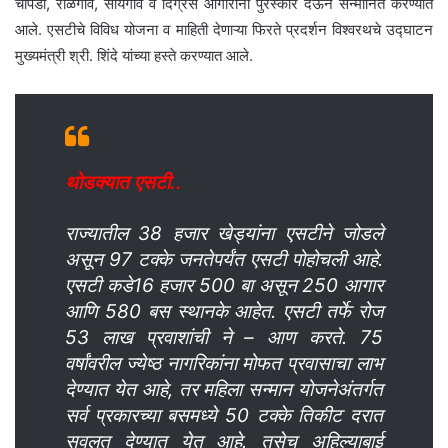
चोपडा, राळेगाव, सोयगाव व दिग्रस आगारांना पुरस्कार देऊन सन्मानित करण्यात
आले. एसटीचे विविध योजना व माहिती देणाऱ्या फिरते प्रदर्शन विश्वरथचे उद्घाटन
मुख्यमंत्री श्री. शिंदे यांच्या हस्ते करण्यात आले.
थोडक्यात एसटी..
राज्यातील 38 हजार खेड्यांना एसटीने जोडले
असून 97 टक्के जनतेपर्यंत एसटी पोहोचली आहे.
एसटी कडे16 हजार 500 बा असून 250 आगार
आणि 580 बस स्थानके आहेत. एसटी तर्फे रोज
53 लाख प्रवाशांची ने – आण करते. 75
वर्षांवरील ज्येष्ठ नागरिकांना मोफत प्रवासाचा लाभ
देण्यात येत आहे, तर महिला सन्मान योजनेअंतर्गत
सर्व प्रकारच्या बसमध्ये 50 टक्के तिकीट दरात
सवलत देण्यात येत आहे. तसेच अहिल्याबाई