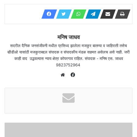
मनिष जाधव
सदरील दैनिक जनसंजीवनी मधील प्रसिध्द झालेला मजकुर बातम्या व जाहिराती तसेच
व्हीडीओ यासांठी मजकुराबद्दल संपादक व संपादकीय मंडळ सहमत असेलच असे नाही. जरी
काही वाद उद्भवल्यास न्याय क्षेत्र कोपरगाव राहिल. संपादक - मनिष एस. जाधव
9823752964
F
a
W
c
e
e
b
b
s
o
i
o
t
k
e