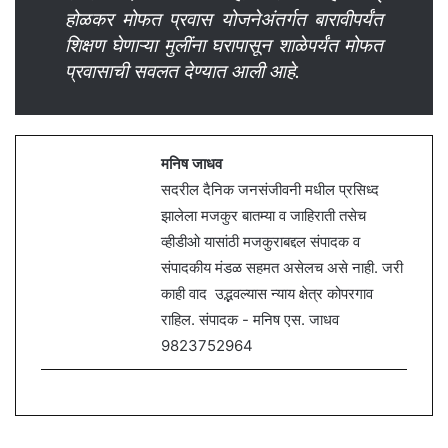
होळकर मोफत प्रवास योजनेअंतर्गत बारावीपर्यंत
शिक्षण घेणाऱ्या मुलींना घरापासून शाळेपर्यंत मोफत
प्रवासाची सवलत देण्यात आली आहे.
मनिष जाधव
सदरील दैनिक जनसंजीवनी मधील प्रसिध्द
झालेला मजकुर बातम्या व जाहिराती तसेच
व्हीडीओ यासांठी मजकुराबद्दल संपादक व
संपादकीय मंडळ सहमत असेलच असे नाही. जरी
काही वाद उद्भवल्यास न्याय क्षेत्र कोपरगाव
राहिल. संपादक - मनिष एस. जाधव
9823752964