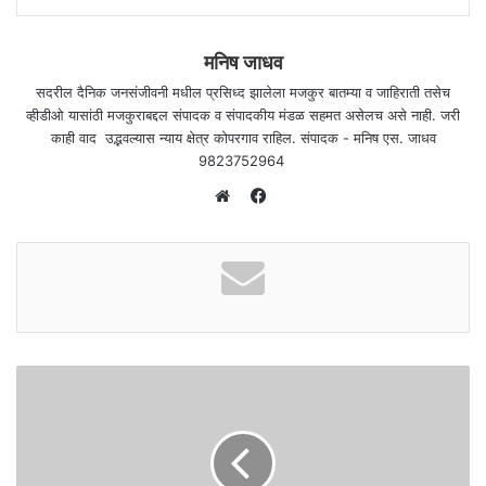
मनिष जाधव
सदरील दैनिक जनसंजीवनी मधील प्रसिध्द झालेला मजकुर बातम्या व जाहिराती तसेच
व्हीडीओ यासांठी मजकुराबद्दल संपादक व संपादकीय मंडळ सहमत असेलच असे नाही. जरी
काही वाद उद्भवल्यास न्याय क्षेत्र कोपरगाव राहिल. संपादक - मनिष एस. जाधव
9823752964
F
a
W
c
e
e
b
b
s
o
i
o
t
k
e