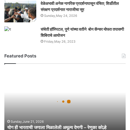
वेळेअभावी अनेक नागरिक प्रदर्शनापासून वंचित; शिर्डीतील
संरक्षण प्रदर्शनात नाराजीचा सूर
Sunday,May 24, 2026
संचेती हॉस्पिटल, पुणे यांच्या वतीने बोन कॅन्सर मोफत तपासणी
शिबिराचे आयोजन
Friday,May 26, 2023
Featured Posts
यो
ग
ही
भा
र
ता
ची
ज
गा
Sunday,June 21, 2026
योग ही भारताची जगाला मिळालेली अमूल्य देणगी – रेणुका कोल्हे
ला