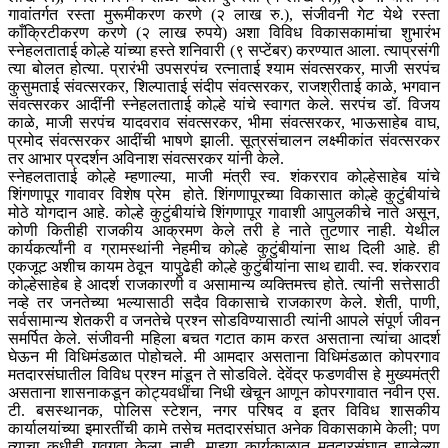
गावांतर्गत रस्ता मुरूमीकरण करणे (२ लाख रु.), संजीवनी गेट येथे रस्ता
काँक्रिटीकरण करणे (२ लाख रुपये) अशा विविध विकासकामांचा शुभारंभ
स्नेहलताताई कोल्हे यांच्या हस्ते शनिवारी (९ सप्टेंबर) करण्यात आला. त्याप्रसंगी
त्या बोलत होत्या. प्रारंभी उपसरपंच रत्नाताई श्याम संवत्सरकर, माजी सरपंच
कुसुमताई संवत्सरकर, शिल्पाताई संदीप संवत्सरकर, राजश्रीताई काळे, भगवान
संवत्सरकर आदींनी स्नेहलताताई कोल्हे यांचे स्वागत केले. सरपंच डॉ. विजय
काळे, माजी सरपंच यादवराव संवत्सरकर, भीमा संवत्सरकर, भाऊसाहेब वाघ,
प्रमोद संवत्सरकर आदींची भाषणे झाली. सूत्रसंचालन लक्ष्मीकांत संवत्सरकर
तर आभार प्रदर्शन अविनाश संवत्सरकर यांनी केले.
स्नेहलताताई कोल्हे म्हणाल्या, माजी मंत्री स्व. शंकरराव कोल्हेसाहेब यांचे
शिंगणापूर गावावर विशेष प्रेम होते. शिंगणापूरच्या विकासात कोल्हे कुटुंबीयांचे
मोठे योगदान आहे. कोल्हे कुटुंबीयांचे शिंगणापूर गावाशी आपुलकीचे नाते असून,
कोणी कितीही राजकीय आक्रमण केले तरी हे नाते तुटणार नाही. येथील
कार्यकर्त्यांनी व ग्रामस्थांनी नेहमीच कोल्हे कुटुंबीयांना साथ दिली आहे. ही
एकजूट अशीच कायम ठेवून यापुढेही कोल्हे कुटुंबीयांना साथ द्यावी. स्व. शंकरराव
कोल्हेसाहेब हे आदर्श राजकारणी व असामान्य व्यक्तिमत्त्व होते. त्यांनी सत्तेसाठी
नव्हे तर जनतेच्या भल्यासाठी सदैव विकासाचे राजकारण केले. शेती, पाणी,
सर्वसामान्य शेतकरी व जनतेचे प्रश्न सोडविण्यासाठी त्यांनी आपले संपूर्ण जीवन
समर्पित केले. संजीवनी महिला बचत गटात काम करत असताना त्यांचा आदर्श
घेऊन मी विधिमंडळात पोहोचले. मी आमदार असताना विधिमंडळात कोपरगाव
मतदारसंघातील विविध प्रश्न मांडून ते सोडविले. देवेंद्र फडणवीस हे मुख्यमंत्री
असताना शासनाकडून कोट्यवधींचा निधी खेचून आणून कोपरगावात नवीन एस.
टी. बसस्थानक, पोलिस स्टेशन, नगर परिषद व इतर विविध शासकीय
कार्यालयांच्या इमारतींची कामे तसेच मतदारसंघात अनेक विकासकामे केली; पण
त्याचा कधीही गवगवा केला नाही. माझ्या कार्यकाळात मतदारसंघात झालेल्या