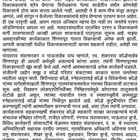
विकासकामांचे श्रेय घेणाऱ्या विरोधकांना गेल्या साडेतीन वर्षांत कोणतेही
विकासाचे ठोस काम करता आलेले नाही. आताही ते हे काम मीच मंजूर करवून
आणले, असे सांगून न केलेल्या विकासकामाचे श्रेय घेण्याचा प्रयत्न करत आहेत.
ही एक प्रवृत्ती आहे. आपण त्याला अजिबात महत्त्व देत नाही तर जनतेचे प्रश्न
सोडविण्यावर आपला भर आहे. मतदारसंघातील प्रलंबित प्रश्न व विकासकामे
मार्गी लावण्यासाठी आजही आपला शासनाकडे पाठपुरावा सुरूच आहे. माझ्या
आमदारकीच्या कार्यकाळात शिंगणापूर गावात विकासाची अनेक कामे झाली.
आगामी काळातही येथील विकासकामासाठी कायम सहकार्य राहील, असेही त्या
म्हणाल्या.
यादवराव संवत्सरकर व भाऊसाहेब वाघ म्हणाले, स्व. शंकरराव कोल्हेसाहेब
शिंगणापूर ही आपली कर्मभूमी असल्याचे सांगत असत. त्यांनी शिंगणापूरच्या
विकासासाठी खूप काही केले आहे. त्यांनी आमच्यासारखे अनेक कार्यकर्ते घडवले.
संजीवनी उद्योग समूह व कोल्हे परिवार संकटाच्या काळात सतत जनतेच्या
मदतीला धावून जातो. बिपीनदादा कोल्हे, स्नेहलताताई कोल्हे व विवेकभैय्या कोल्हे
यांच्या मार्गदर्शनाखाली शिंगणापूर ग्रामपंचायतमार्फत गावच्या विकासाची वाटचाल
सुरू आहे. विद्यमान लोकप्रतिनिधींच्या निष्क्रियतेमुळे कोपरगाव तालुक्याचे
वाटोळे झाले असून, त्यांच्या गावातील रस्ता व स्मशानभूमीचे कामसुद्धा
स्नेहलताताई कोल्हे यांच्या निधीतून झालेले आहे. कोल्हे कुटुंबीयांवर टीका
करण्यापूर्वी त्यांनी आत्मपरीक्षण करण्याची गरज आहे, असा टोला त्यांनी लगावला.
कार्यक्रमास सहकारमहर्षी शंकरराव कोल्हे सहकारी साखर कारखान्याचे माजी
संचालक मच्छिंद्र लोणारी, राजेंद्र लोणारी, रंगनाथ संवत्सरकर, भाऊलाल कुऱ्हे,
विविध कार्यकारी सोसायटीचे चेअरमन यशवंत संवत्सरकर, पं. स. चे स्थापत्य
अभियांत्रिकी सहायक प्रदीप जगताप, ग्रामविकास अधिकारी अविनाश पगारे,
दत्तू संवत्सरकर, शेखर कुऱ्हे, संजय तुळसकर, दिगंबर कुऱ्हे, प्रसाद आढाव,