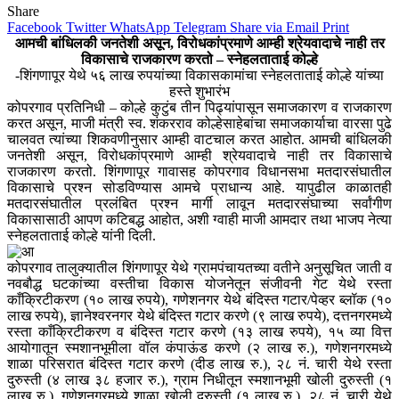
Share
Facebook
Twitter
WhatsApp
Telegram
Share via Email
Print
आमची बांधिलकी जनतेशी असून, विरोधकांप्रमाणे आम्ही श्रेयवादाचे नाही तर
विकासाचे राजकारण करतो – स्नेहलताताई कोल्हे
-शिंगणापूर येथे ५६ लाख रुपयांच्या विकासकामांचा स्नेहलताताई कोल्हे यांच्या
हस्ते शुभारंभ
कोपरगाव प्रतिनिधी – कोल्हे कुटुंब तीन पिढ्यांपासून समाजकारण व राजकारण
करत असून, माजी मंत्री स्व. शंकरराव कोल्हेसाहेबांचा समाजकार्याचा वारसा पुढे
चालवत त्यांच्या शिकवणीनुसार आम्ही वाटचाल करत आहोत. आमची बांधिलकी
जनतेशी असून, विरोधकांप्रमाणे आम्ही श्रेयवादाचे नाही तर विकासाचे
राजकारण करतो. शिंगणापूर गावासह कोपरगाव विधानसभा मतदारसंघातील
विकासाचे प्रश्न सोडविण्यास आमचे प्राधान्य आहे. यापुढील काळातही
मतदारसंघातील प्रलंबित प्रश्न मार्गी लावून मतदारसंघाच्या सर्वांगीण
विकासासाठी आपण कटिबद्ध आहोत, अशी ग्वाही माजी आमदार तथा भाजप नेत्या
स्नेहलताताई कोल्हे यांनी दिली.
कोपरगाव तालुक्यातील शिंगणापूर येथे ग्रामपंचायतच्या वतीने अनुसूचित जाती व
नवबौद्ध घटकांच्या वस्तीचा विकास योजनेतून संजीवनी गेट येथे रस्ता
काँक्रिटीकरण (१० लाख रुपये), गणेशनगर येथे बंदिस्त गटार/पेव्हर ब्लॉक (१०
लाख रुपये), ज्ञानेश्वरनगर येथे बंदिस्त गटार करणे (९ लाख रुपये), दत्तनगरमध्ये
रस्ता काँक्रिटीकरण व बंदिस्त गटार करणे (१३ लाख रुपये), १५ व्या वित्त
आयोगातून स्मशानभूमीला वॉल कंपाऊंड करणे (२ लाख रु.), गणेशनगरमध्ये
शाळा परिसरात बंदिस्त गटार करणे (दीड लाख रु.), २८ नं. चारी येथे रस्ता
दुरुस्ती (४ लाख ३८ हजार रु.), ग्राम निधीतून स्मशानभूमी खोली दुरुस्ती (१
लाख रु.), गणेशनगरमध्ये शाळा खोली दुरुस्ती (१ लाख रु.), २८ नं. चारी येथे