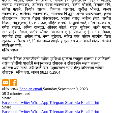
प्रशांत आढाव, श्याम संवत्सरकर, बाबासाहेब संवत्सरकर, दिलीप आढाव,
नवनाथ संवत्सरकर, जालिंदर गोरख संवत्सरकर, दिलीप चौखंडे, दिनकर मोरे,
योगेश महाले, किशोर सानप, विश्वास जानराव, सुनील भोसले, अजय
संवत्सरकर, ज्ञानेश्वर संवत्सरकर, सोमनाथ चिंधुपुरे, अण्णा संवत्सरकर, कृष्णा
संवत्सरकर, कैलास येडूबा संवत्सरकर, अशोक वराट, मनोज इंगळे, सतीश
निकम, नंदू शुक्ला, दीपक राऊत, रोहित कनगरे, सिद्धार्थ साठे, मंगेश गायकवाड,
गणेश राऊत, अमित राजपूत, ओंकार कोल्हे, राहुल सुपेकर, अली पठाण,
नानासाहेब निकम, संतोष थोरात, समाधान कुऱ्हे, पंकज कुऱ्हे, मनीष निकम,
प्रथमेश इंगळे, अमोल वाघ, भैय्या मुळेकर, संकेत मगर, संतोष सदगीर, शिवा
सुपेकर, सचिन पगारे, नितीन जाधव आदींसह ग्रामस्थ व कार्यकर्ते मोठ्या संख्येने
उपस्थित होते.
मनिष जाधव
सदरील दैनिक जनसंजीवनी मधील प्रसिध्द झालेला मजकुर बातम्या व जाहिराती
तसेच व्हीडीओ यासांठी मजकुराबद्दल संपादक व संपादकीय मंडळ सहमत
असेलच असे नाही. जरी काही वाद उद्भवल्यास न्याय क्षेत्र कोपरगाव राहिल.
संपादक - मनिष एस. जाधव 9823752964
मनिष जाधव
Send an email
Saturday,September 9, 2023
59
3 minutes read
Share
Facebook
Twitter
WhatsApp
Telegram
Share via Email
Print
Share
Facebook
Twitter
WhatsApp
Telegram
Share via Email
Print