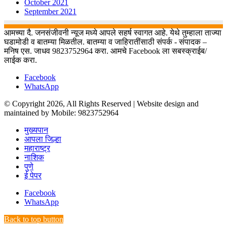
October 2021
September 2021
आमच्या दै. जनसंजीवनी न्यूज मध्ये आपले सहर्ष स्वागत आहे. येथे तुम्हाला ताज्या
घडामोडी व बातम्या मिळतील. बातम्या व जाहिरातींसाठी संपर्क - संपादक –
मनिष एस. जाधव 9823752964 करा. आमचे Facebook ला सबस्क्राईब/
लाईक करा.
Facebook
WhatsApp
© Copyright 2026, All Rights Reserved | Website design and
maintained by Mobile: 9823752964
मुख्यपान
आपला जिल्हा
महाराष्ट्र
नाशिक
पुणे
ई पेपर
Facebook
WhatsApp
Back to top button