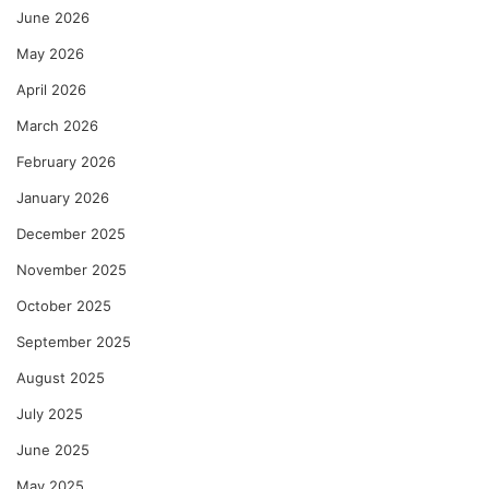
June 2026
स
चे
दै
न
May 2026
व
ग
April 2026
क
र
टि
से
March 2026
ब
व
द्ध
क
February 2026
–
January 2026
प्रा
इ
चा
म्ति
December 2025
र्य
या
November 2025
मो
ज
ह
अ
October 2025
सी
त्ता
September 2025
न
र
शे
यां
August 2025
ख
च्या
वि
July 2025
वि
June 2025
ध
सू
May 2025