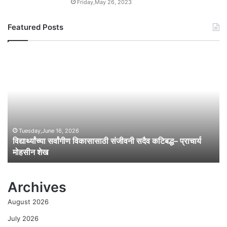
Friday,May 26, 2023
Featured Posts
वि
आ
द्या
रो
र्थ्यां
ग्य
च्या
स
स
मि
र्वां
ती
गी
आ
ण
ढा
Tuesday,June 16, 2026
विद्यार्थ्यांच्या सर्वांगीण विकासासाठी संजीवनी सदैव कटिबद्ध– प्राचार्य
वि
वा
मोहसीन शेख
का
बै
सा
ठ
सा
की
Archives
ठी
त
सं
रा
August 2026
जी
ष्ट्
व
वा
July 2026
नी
दी