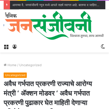
आमच्या दै. जनसंजीवनी न्यूज मध्ये आपले सहर्ष स्वागत आहे. बातम्या व जाहिरातींसाठी संपर्क - संपादक –मनिष एस. जाधव 9823752964
Menu
Log
S
In
sk
Home
/
Uncategorized
Uncategorized
अवैध गर्भपात प्रकरणी राज्याचे आरोग्य
मंत्री ‘ ॲक्शन मोडवर ‘ अवैध गर्भपात
प्रकरणी पुढाकार घेत माहिती देणाऱ्या