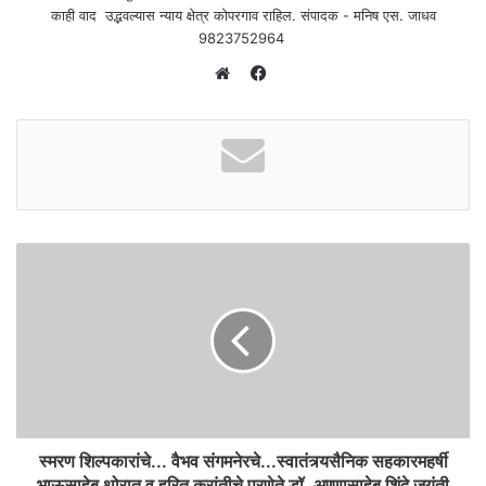
काही वाद उद्भवल्यास न्याय क्षेत्र कोपरगाव राहिल. संपादक - मनिष एस. जाधव
9823752964
F
a
W
c
e
e
b
b
s
o
i
o
t
k
e
स्मरण शिल्पकारांचे... वैभव संगमनेरचे...स्वातंत्र्यसैनिक सहकारमहर्षी
भाऊसाहेब थोरात व हरित क्रांतीचे प्रणेते डॉ. अण्णासाहेब शिंदे जयंती