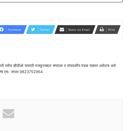
Facebook
Twitter
Share via Email
Print
राती तसेच व्हीडीओ यासांठी मजकुराबद्दल संपादक व संपादकीय मंडळ सहमत असेलच असे
दक - मनिष एस. जाधव 9823752964