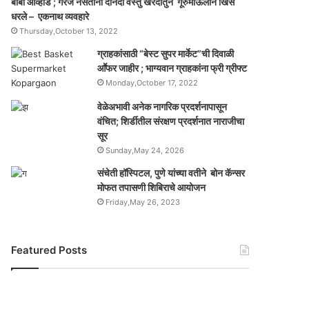
बाबा आव्हाड ; गरज नसतांना दोनदा वस्तु खरेदीतुन गूरुमाऊलीने खिसे
धरले – एकनाथ व्यवहारे
Thursday,October 13, 2022
ग्राहकांसाठी “बेस्ट सुपर मार्केट”ची दिवाळी
आॕफर जाहीर ; भाग्यवान ग्राहकांना फ्री ग्रीफ्ट
Monday,October 17, 2022
वेळेअभावी अनेक नागरिक प्रदर्शनापासून
वंचित; शिर्डीतील संरक्षण प्रदर्शनात नाराजीचा
सूर
Sunday,May 24, 2026
संचेती हॉस्पिटल, पुणे यांच्या वतीने बोन कॅन्सर
मोफत तपासणी शिबिराचे आयोजन
Friday,May 26, 2023
Featured Posts
यो
ग