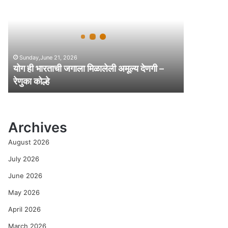
ही
भा
र
ता
ची
Sunday,June 21, 2026
ज
योग ही भारताची जगाला मिळालेली अमूल्य देणगी –
गा
रेणुका कोल्हे
ला
मि
ळा
ले
Archives
ली
अ
August 2026
मू
ल्य
July 2026
दे
June 2026
ण
गी
May 2026
–
April 2026
रे
णु
March 2026