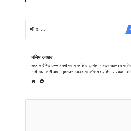
Share
मनिष जाधव
सदरील दैनिक जनसंजीवनी मधील प्रसिध्द झालेला मजकुर बातम्या व जाहि
नाही. जरी काही वाद उद्भवल्यास न्याय क्षेत्र कोपरगाव राहिल. संपा
F
a
W
c
e
e
b
b
s
o
i
o
t
k
e