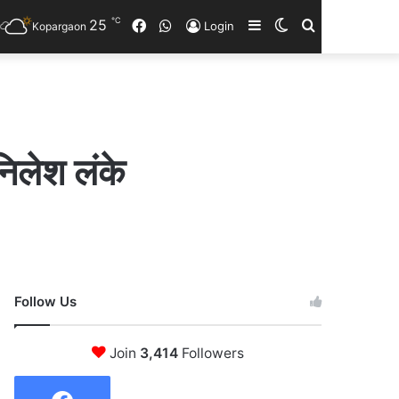
℃
25
Facebook
WhatsApp
Sidebar
Switch
Search
Login
Kopargaon
skin
for
निलेश लंके
Follow Us
Join
3,414
Followers