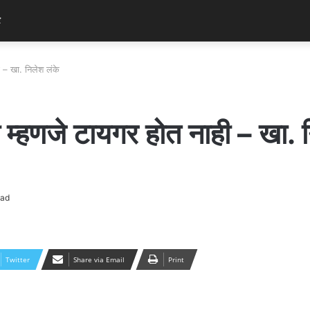
र
ी – खा. निलेश लंके
 म्हणजे टायगर होत नाही – खा. 
ead
Twitter
Share via Email
Print