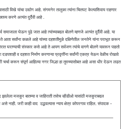
ण्यासाठी विखे यांचा उद्योग आहे. संगमनेर तालुका त्यांना चितपट केल्याशिवाय राहणार
व्य करणे अत्यंत दुर्दैवी आहे .
 समाजाला घेऊन पुढे जात आहे त्यांच्याबद्दल बोलणे म्हणजे अत्यंत दुर्दैवी आहे. या
े आता सर्वांना कळले आहे यांच्या दहशतीमुळे दक्षिणेतील जनतेने यांना पराभूत करून
 घराण्याची संस्कार कसे आहे ते आपण सर्वजण त्यांचे वागणे बोलणे यावरून पाहतो
 दडपशाही व दहशत निर्माण करणाऱ्या प्रवृत्तींना सर्वांनी एकत्र येऊन वेळीच रोखावे
याशी चर्चा करून संपूर्ण आहिल्या नगर जिल्हा हा तुमच्यासोबत आहे असा धीर देऊन लढत
ालेला मजकुर बातम्या व जाहिराती तसेच व्हीडीओ यासांठी मजकुराबद्दल
 नाही. जरी काही वाद उद्भवल्यास न्याय क्षेत्र कोपरगाव राहिल. संपादक -