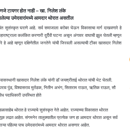
हणजे टायगर होत नाही – खा. निलेश लंके
 आलेल्या उमेदवारांमध्ये आमदार थोरात असतील
्यंत सुसंस्कृत घराणे आहे. सर्व समाजाला बरोबर घेऊन विकासाचा मार्ग दाखवणारे हे
ा महाराष्ट्राला कलंकित करणारी दुर्दैवी घटना असून अंगावर वाघाची झुल घेतली म्हणून
हे आहे म्हणून दक्षिणेतील जनतेने यांची जिरवली असल्याची टीका खासदार निलेश
निवासस्थानी खासदार निलेश लंके यांनी डॉ जयश्रीताई थोरात यांची भेट घेतली.
िलीपराव पुंड, विश्वासराव मुर्तडक, नितीन अभंग, सिताराम राऊत, ऋतिक राऊत, सौ
विध पदाधिकारी उपस्थित होते
ळासाहेब थोरात हे राज्याचे सुसंस्कृत नेते आहेत. राज्याच्या विकासात थोरात
िवडणूक लढत आहेत. संगमनेर तालुक्यातील प्रत्येक जण हा आमदार थोरात असून सर्व
ोणाऱ्या पहिल्या पाच उमेदवारांमध्ये आमदार थोरात असणार आहेत.