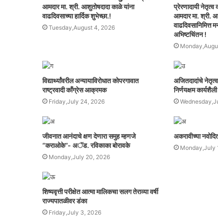
आमदार मा. श्री. आशुतोषदादा काळे यांना
प्रेरणादायी नेतृत्
वाढदिवसाच्या हार्दिक शुभेच्छा.!
आमदार मा. श्री. आ
वाढदिवसानिमित्त मनः
Tuesday,August 4, 2026
अभिष्टचिंतन !
Monday,Augus
विद्यार्थ्यांवरील अन्यायाविरोधात कोपरगावात
अजितदादांचे नेतृत्
राष्ट्रवादी काँग्रेस आक्रमक
निर्णयक्षम कार्यशैली
Friday,July 24, 2026
Wednesday,Ju
जीवनात आनंदाचे क्षण देणारा समुह म्हणजे
अकरावीच्या नवोदित व
“कराओके”- अॅड. रविकाका बोरावके
Monday,July 
Monday,July 20, 2026
शिष्यवृत्ती परीक्षेत आत्मा मालिकचा सलग तेराव्या वर्षी
राज्यपातळीवर डंका
Friday,July 3, 2026