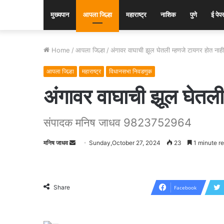
मुख्यपान
आपला जिल्हा
महाराष्ट्र
नाशिक
पुणे
ई पेप
Home
/
आपला जिल्हा
/
अंगावर वाघाची झूल घेतली म्हणजे टायगर होत नाह
आपला जिल्हा
महाराष्ट्र
विधानसभा निवडणुक
अंगावर वाघाची झूल घेतली
संपादक मनिष जाधव 9823752964
मनिष जाधव
Send
Sunday,October 27, 2024
23
1 minute r
an
email
Share
Facebook