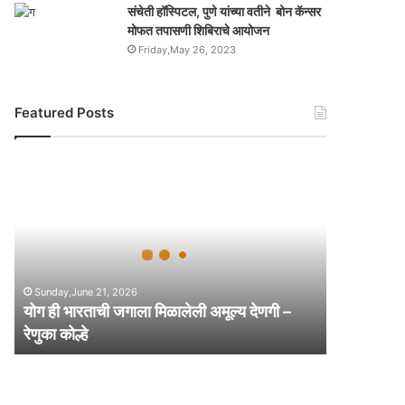
संचेती हॉस्पिटल, पुणे यांच्या वतीने बोन कॅन्सर
मोफत तपासणी शिबिराचे आयोजन
Friday,May 26, 2023
Featured Posts
यो
ग
ही
भा
र
ता
ची
Sunday,June 21, 2026
ज
योग ही भारताची जगाला मिळालेली अमूल्य देणगी –
गा
रेणुका कोल्हे
ला
मि
ळा
ले