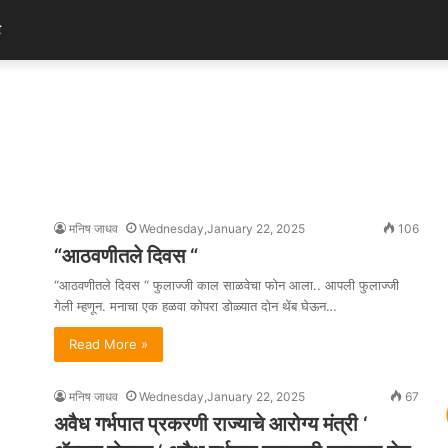
र
मनिष जाधव
Wednesday,January 22, 2025
106
“आठवणीतले दिवस “
“आठवणीतले दिवस “ फुलाज्जी काल साळवेचा फोन आला.. आपली फुलाज्जी
गेली म्हणून. मनाचा एक हळवा कोपरा डोळ्यात दोन थेंब घेऊन…
Read More »
मनिष जाधव
Wednesday,January 22, 2025
67
अवैध गर्भपात प्रकरणी राज्याचे आरोग्य मंत्री ‘