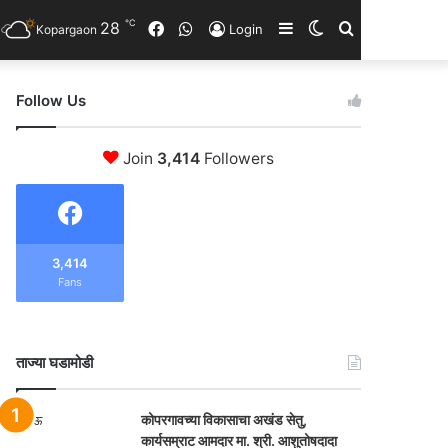
℃
28
Facebook
WhatsApp
Sidebar
Switch
Search
Login
Kopargaon
skin
for
Follow Us
Join
3,414
Followers
3,414
Fans
ताज्या घडामोडी
कोपरगावच्या विकासाचा अखंड सेतु,
कार्यसम्राट आमदार मा. श्री. आशुतोषदादा