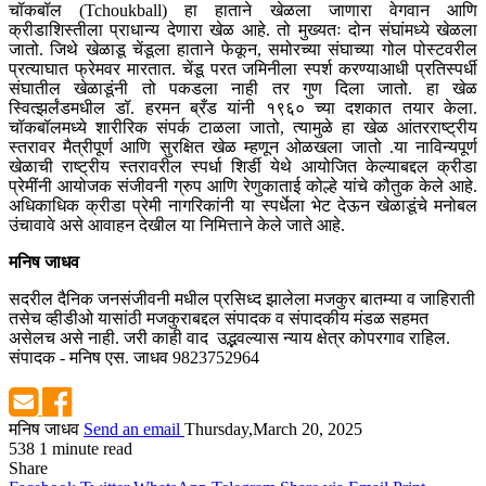
चॉकबॉल (Tchoukball) हा हाताने खेळला जाणारा वेगवान आणि
क्रीडाशिस्तीला प्राधान्य देणारा खेळ आहे. तो मुख्यतः दोन संघांमध्ये खेळला
जातो. जिथे खेळाडू चेंडूला हाताने फेकून, समोरच्या संघाच्या गोल पोस्टवरील
प्रत्याघात फ्रेमवर मारतात. चेंडू परत जमिनीला स्पर्श करण्याआधी प्रतिस्पर्धी
संघातील खेळाडूंनी तो पकडला नाही तर गुण दिला जातो. हा खेळ
स्वित्झर्लंडमधील डॉ. हरमन ब्रँड यांनी १९६० च्या दशकात तयार केला.
चॉकबॉलमध्ये शारीरिक संपर्क टाळला जातो, त्यामुळे हा खेळ आंतरराष्ट्रीय
स्तरावर मैत्रीपूर्ण आणि सुरक्षित खेळ म्हणून ओळखला जातो .या नाविन्यपूर्ण
खेळाची राष्ट्रीय स्तरावरील स्पर्धा शिर्डी येथे आयोजित केल्याबद्दल क्रीडा
प्रेमींनी आयोजक संजीवनी ग्रुप आणि रेणुकाताई कोल्हे यांचे कौतुक केले आहे.
अधिकाधिक क्रीडा प्रेमी नागरिकांनी या स्पर्धेला भेट देऊन खेळाडूंचे मनोबल
उंचावावे असे आवाहन देखील या निमित्ताने केले जाते आहे.
मनिष जाधव
सदरील दैनिक जनसंजीवनी मधील प्रसिध्द झालेला मजकुर बातम्या व जाहिराती
तसेच व्हीडीओ यासांठी मजकुराबद्दल संपादक व संपादकीय मंडळ सहमत
असेलच असे नाही. जरी काही वाद उद्भवल्यास न्याय क्षेत्र कोपरगाव राहिल.
संपादक - मनिष एस. जाधव 9823752964
मनिष जाधव
Send an email
Thursday,March 20, 2025
538
1 minute read
Share