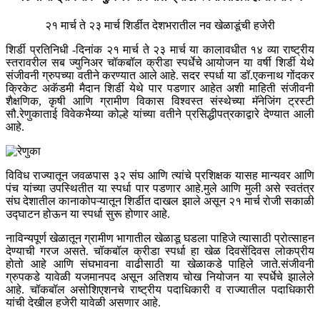
२१ मार्च ते २३ मार्च शिर्डीत देशभरातील नव खेळाडूंची हजेरी
शिर्डी प्रतिनिधी -दिनांक २१ मार्च ते २३ मार्च या कालावधीत १४ व्या राष्ट्रीय
स्तरावरील सब ज्युनिअर चॉकबॉल क्रीडा स्पर्धेचे आयोजन या वर्षी शिर्डी येथे
संजीवनी ग्रुपच्या वतीने करण्यात आले आहे. सदर स्पर्धा या डॉ.एकनाथ गोंदकर
क्रिकेट अकॅडमी मैदान शिर्डी येथे पार पडणार आहेत अशी माहिती संजीवनी
शैक्षणिक, कृषी आणि ग्रामीण विकास विश्वस्त संस्थेच्या मॅनेजिंग ट्रस्टी
सौ.रेणुकाताई विवेकभैय्या कोल्हे यांच्या वतीने प्रसिद्धीपत्रकाद्वारे देण्यात आली
आहे.
विविध राज्यातून जवळपास ३२ संघ आणि त्यांचे प्रशिक्षक यासह मान्यवर आणि
पंच यांच्या उपस्थितीत या स्पर्धा पार पडणार आहे.मुले आणि मुली असे स्वतंत्र
संघ देशातील कानाकोपऱ्यातून शिर्डीत दाखल झाले असून २१ मार्च रोजी सकाळी
उद्घाटन होऊन या स्पर्धा सुरू होणार आहे.
नाविन्यपूर्ण खेळातून ग्रामीण भागातील खेळाडू घडला पाहिजे त्यासाठी प्रोत्साहन
देण्याची गरज असते. चॉकबॉल क्रीडा स्पर्धा हा खेळ दिवसेंदिवस लोकप्रीय
होतो आहे आणि संघभावना वाढीसाठी या खेळाकडे पाहिले जाते.संजीवनी
ग्रुपकडे यावेळी यजमानपद असून अतिशय चोख नियोजन या स्पर्धेचे झालेले
आहे. चॉकबॉल असोशिएशनचे राष्ट्रीय पदाधिकारी व राज्यातील पदाधिकारी
यांची देखील हजेरी यावेळी असणार आहे.