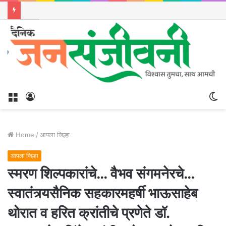
Menu
Log
S
In
sk
Home
/
आपला जिल्हा
आपला जिल्हा
स्मरण शिल्पकारांचे… वैभव संगमनेरचे…
स्वातंत्र्यसैनिक सहकारमहर्षी भाऊसाहेब
थोरात व हरित क्रांतीचे प्रणेते डॉ.