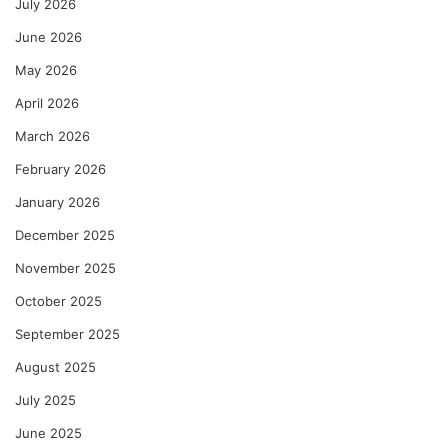
July 2026
ल्य
June 2026
दे
ण
May 2026
गी
April 2026
–
रे
March 2026
णु
का
February 2026
को
January 2026
ल्हे
December 2025
November 2025
October 2025
September 2025
August 2025
July 2025
June 2025