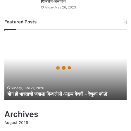
शिबिराचे आयोजन
Friday,May 26, 2023
Featured Posts
यो
ग
ही
भा
र
ता
ची
ज
गा
Sunday,June 21, 2026
योग ही भारताची जगाला मिळालेली अमूल्य देणगी – रेणुका कोल्हे
ला
मि
ळा
Archives
ले
ली
August 2026
अ
मू