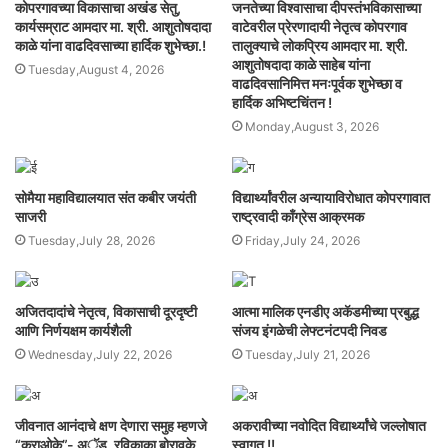
कोपरगावच्या विकासाचा अखंड सेतु,
जनतेच्या विश्वासाचा दीपस्तंभविकासाच्या
कार्यसम्राट आमदार मा. श्री. आशुतोषदादा
वाटेवरील प्रेरणादायी नेतृत्व कोपरगाव
काळे यांना वाढदिवसाच्या हार्दिक शुभेच्छा.!
तालुक्याचे लोकप्रिय आमदार मा. श्री.
आशुतोषदादा काळे साहेब यांना
Tuesday,August 4, 2026
वाढदिवसानिमित्त मनःपूर्वक शुभेच्छा व
हार्दिक अभिष्टचिंतन !
Monday,August 3, 2026
सोमैया महाविद्यालयात संत कबीर जयंती
विद्यार्थ्यांवरील अन्यायाविरोधात कोपरगावात
साजरी
राष्ट्रवादी काँग्रेस आक्रमक
Tuesday,July 28, 2026
Friday,July 24, 2026
अजितदादांचे नेतृत्व, विकासाची दूरदृष्टी
आत्मा मालिक एनडीए अकॅडमीच्या प्रबुद्ध
आणि निर्णयक्षम कार्यशैली
संजय इंगळेची लेफ्टनंटपदी निवड
Wednesday,July 22, 2026
Tuesday,July 21, 2026
जीवनात आनंदाचे क्षण देणारा समुह म्हणजे
अकरावीच्या नवोदित विद्यार्थ्यांचे जल्लोषात
“कराओके”- अॅड. रविकाका बोरावके
स्वागत !!