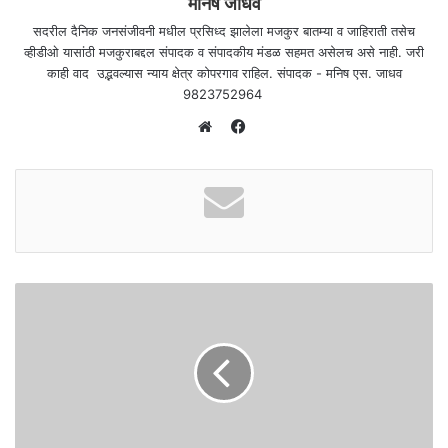
मनिष जाधव
सदरील दैनिक जनसंजीवनी मधील प्रसिध्द झालेला मजकुर बातम्या व जाहिराती तसेच
व्हीडीओ यासांठी मजकुराबद्दल संपादक व संपादकीय मंडळ सहमत असेलच असे नाही. जरी
काही वाद उद्भवल्यास न्याय क्षेत्र कोपरगाव राहिल. संपादक - मनिष एस. जाधव
9823752964
F
a
W
c
e
e
b
b
s
o
i
o
t
k
e