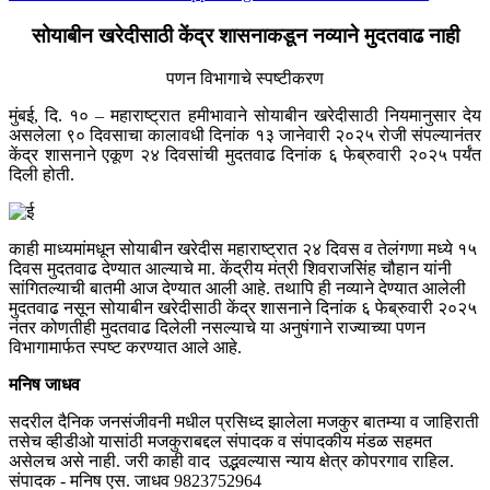
सोयाबीन खरेदीसाठी केंद्र शासनाकडून नव्याने मुदतवाढ नाही
पणन विभागाचे स्पष्टीकरण
मुंबई, दि. १० – महाराष्ट्रात हमीभावाने सोयाबीन खरेदीसाठी नियमानुसार देय
असलेला ९० दिवसाचा कालावधी दिनांक १३ जानेवारी २०२५ रोजी संपल्यानंतर
केंद्र शासनाने एकूण २४ दिवसांची मुदतवाढ दिनांक ६ फेब्रुवारी २०२५ पर्यंत
दिली होती.
काही माध्यमांमधून सोयाबीन खरेदीस महाराष्ट्रात २४ दिवस व तेलंगणा मध्ये १५
दिवस मुदतवाढ देण्यात आल्याचे मा. केंद्रीय मंत्री शिवराजसिंह चौहान यांनी
सांगितल्याची बातमी आज देण्यात आली आहे. तथापि ही नव्याने देण्यात आलेली
मुदतवाढ नसून सोयाबीन खरेदीसाठी केंद्र शासनाने दिनांक ६ फेब्रुवारी २०२५
नंतर कोणतीही मुदतवाढ दिलेली नसल्याचे या अनुषंगाने राज्याच्या पणन
विभागामार्फत स्पष्ट करण्यात आले आहे.
मनिष जाधव
सदरील दैनिक जनसंजीवनी मधील प्रसिध्द झालेला मजकुर बातम्या व जाहिराती
तसेच व्हीडीओ यासांठी मजकुराबद्दल संपादक व संपादकीय मंडळ सहमत
असेलच असे नाही. जरी काही वाद उद्भवल्यास न्याय क्षेत्र कोपरगाव राहिल.
संपादक - मनिष एस. जाधव 9823752964