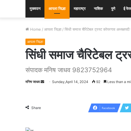
मुख्यपान
आपला जिल्हा
महाराष्ट्र
नाशिक
पुणे
ई पेप
Home
/
आपला जिल्हा
/
सिंधी समाज चैरिटेबल ट्रस्ट कोपरगाव अध्यक्षपदी 
आपला जिल्हा
सिंधी समाज चैरिटेबल ट्र
संपादक मनिष जाधव 9823752964
मनिष जाधव
Send
Sunday,April 14, 2024
92
Less than a mi
an
email
Share
Facebook