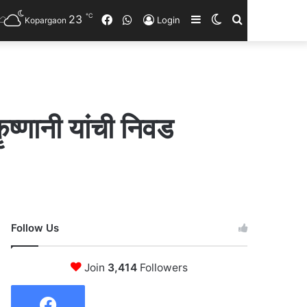
℃
23
Facebook
WhatsApp
Sidebar
Switch
Search
Login
Kopargaon
skin
for
ॄष्णानी यांची निवड
Follow Us
Join
3,414
Followers