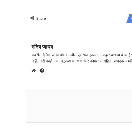
Share
मनिष जाधव
सदरील दैनिक जनसंजीवनी मधील प्रसिध्द झालेला मजकुर बातम्या व जाहि
नाही. जरी काही वाद उद्भवल्यास न्याय क्षेत्र कोपरगाव राहिल. संपा
F
a
W
c
e
e
b
b
s
o
i
o
t
k
e