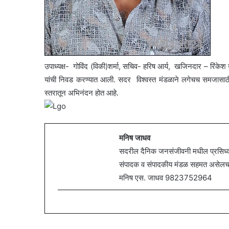
उपाध्यक्ष- गोविंद (विकी)शर्मा, सचिव- हरिष आर्य,
खजिनदार – रिंकेश खु
यांची निवड करण्यात आली. सदर विश्वस्त मंडळाने लगेचच समजासाठी प
स्तरातून अभिनंदन होत आहे.
मनिष जाधव
सदरील दैनिक जनसंजीवनी मधील प्रसिध्द झ
संपादक व संपादकीय मंडळ सहमत असेलच असे
मनिष एस. जाधव 9823752964