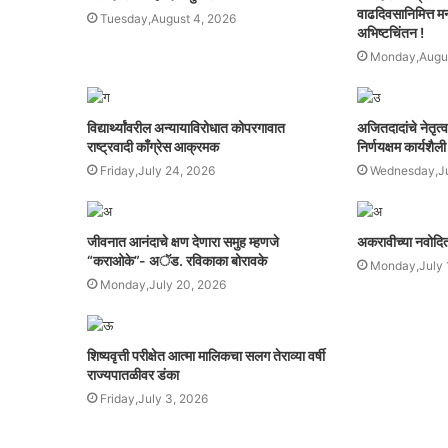
वाढदिवसानिमित्त मनः
Tuesday,August 4, 2026
अभिष्टचिंतन !
Monday,Augus
विद्यार्थ्यांवरील अन्यायाविरोधात कोपरगावात
अजितदादांचे नेतृत्
राष्ट्रवादी काँग्रेस आक्रमक
निर्णयक्षम कार्यशैली
Friday,July 24, 2026
Wednesday,Ju
जीवनात आनंदाचे क्षण देणारा समुह म्हणजे
अकरावीच्या नवोदित व
“कराओके”- अॅड. रविकाका बोरावके
Monday,July 
Monday,July 20, 2026
शिष्यवृत्ती परीक्षेत आत्मा मालिकचा सलग तेराव्या वर्षी
राज्यपातळीवर डंका
Friday,July 3, 2026