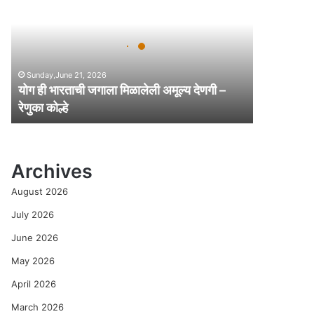
ही
भा
र
ता
ची
Sunday,June 21, 2026
ज
योग ही भारताची जगाला मिळालेली अमूल्य देणगी –
गा
रेणुका कोल्हे
ला
मि
ळा
ले
Archives
ली
अ
August 2026
मू
ल्य
July 2026
दे
June 2026
ण
गी
May 2026
–
April 2026
रे
णु
March 2026