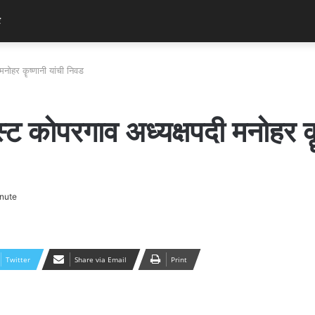
र
मनोहर कॄष्णानी यांची निवड
स्ट कोपरगाव अध्यक्षपदी मनोहर क
nute
Twitter
Share via Email
Print