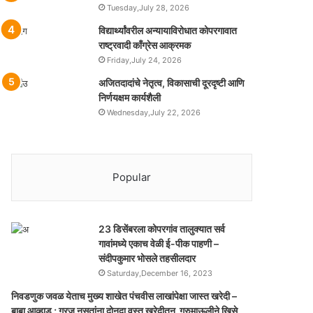
Tuesday,July 28, 2026
विद्यार्थ्यांवरील अन्यायाविरोधात कोपरगावात
राष्ट्रवादी काँग्रेस आक्रमक
Friday,July 24, 2026
अजितदादांचे नेतृत्व, विकासाची दूरदृष्टी आणि
निर्णयक्षम कार्यशैली
Wednesday,July 22, 2026
Popular
23 डिसेंबरला कोपरगांव तालुक्‍यात सर्व
गावांमध्ये एकाच वेळी ई-पीक पाहणी –
संदीपकुमार भोसले तहसीलदार
Saturday,December 16, 2023
निवडणुक जवळ येताच मुख्य शाखेत पंचवीस लाखांपेक्षा जास्त खरेदी –
बाबा आव्हाड ; गरज नसतांना दोनदा वस्तु खरेदीतुन गूरुमाऊलीने खिसे