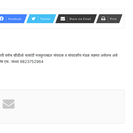
Facebook
Twitter
Share via Email
Print
राती तसेच व्हीडीओ यासांठी मजकुराबद्दल संपादक व संपादकीय मंडळ सहमत असेलच असे
दक - मनिष एस. जाधव 9823752964