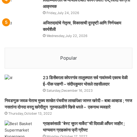
आक्रमक
Friday,July 24, 2026
अजितदादांचे नेतृत्व, विकासाची दूरदृष्टी आणि निर्णयक्षम
कार्यशैली
Wednesday,July 22, 2026
Popular
23 डिसेंबरला कोपरगांव तालुक्‍यात सर्व गावांमध्ये एकाच वेळी
ई-पीक पाहणी – संदीपकुमार भोसले तहसीलदार
Saturday,December 16, 2023
निवडणुक जवळ येताच मुख्य शाखेत पंचवीस लाखांपेक्षा जास्त खरेदी – बाबा आव्हाड ; गरज
नसतांना दोनदा वस्तु खरेदीतुन गूरुमाऊलीने खिसे धरले – एकनाथ व्यवहारे
Thursday,October 13, 2022
ग्राहकांसाठी “बेस्ट सुपर मार्केट”ची दिवाळी आॕफर जाहीर ;
भाग्यवान ग्राहकांना फ्री ग्रीफ्ट
Monday,October 17, 2022