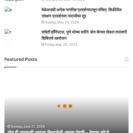
वेळेअभावी अनेक नागरिक प्रदर्शनापासून वंचित; शिर्डीतील
संरक्षण प्रदर्शनात नाराजीचा सूर
Sunday,May 24, 2026
संचेती हॉस्पिटल, पुणे यांच्या वतीने बोन कॅन्सर मोफत तपासणी
शिबिराचे आयोजन
Friday,May 26, 2023
Featured Posts
यो
ग
ही
भा
र
ता
ची
ज
गा
Sunday,June 21, 2026
योग ही भारताची जगाला मिळालेली अमूल्य देणगी – रेणुका कोल्हे
ला