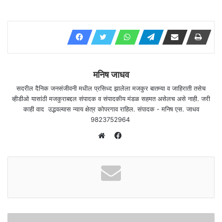
मनिष जाधव
सदरील दैनिक जनसंजीवनी मधील प्रसिध्द झालेला मजकुर बातम्या व जाहिराती तसेच
व्हीडीओ यासांठी मजकुराबद्दल संपादक व संपादकीय मंडळ सहमत असेलच असे नाही. जरी
काही वाद उद्भवल्यास न्याय क्षेत्र कोपरगाव राहिल. संपादक - मनिष एस. जाधव
9823752964
F
a
W
c
e
e
b
b
s
o
i
o
t
k
e