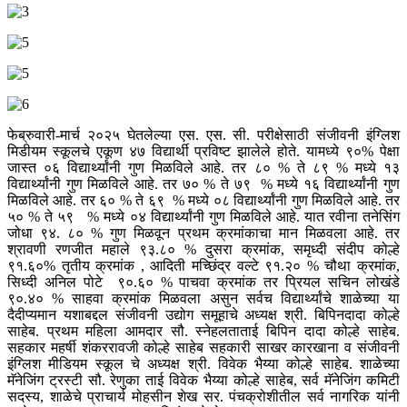
फेब्रुवारी-मार्च २०२५ घेतलेल्या एस. एस. सी. परीक्षेसाठी संजीवनी इंग्लिश
मिडीयम स्कूलचे एकूण ४७ विद्यार्थी प्रविष्ट झालेले होते. यामध्ये ९०% पेक्षा
जास्त ०६ विद्यार्थ्यांनी गुण मिळविले आहे. तर ८० % ते ८९ % मध्ये १३
विद्यार्थ्यांनी गुण मिळविले आहे. तर ७० % ते ७९ % मध्ये १६ विद्यार्थ्यांनी गुण
मिळविले आहे. तर ६० % ते ६९ % मध्ये ०८ विद्यार्थ्यांनी गुण मिळविले आहे. तर
५० % ते ५९ % मध्ये ०४ विद्यार्थ्यांनी गुण मिळविले आहे. यात रवीना तनेसिंग
जोधा ९४. ८० % गुण मिळवून प्रथम क्रमांकाचा मान मिळवला आहे. तर
श्रावणी रणजीत महाले ९३.८० % दुसरा क्रमांक, समृध्दी संदीप कोल्हे
९१.६०% तृतीय क्रमांक , आदिती मच्छिंद्र वल्टे ९१.२० % चौथा क्रमांक,
सिध्दी अनिल पोटे ९०.६० % पाचवा क्रमांक तर प्रियल सचिन लोखंडे
९०.४० % साहवा क्रमांक मिळवला असुन सर्वच विद्यार्थ्यांचे शाळेच्या या
दैदीप्यमान यशाबद्दल संजीवनी उद्योग समूहाचे अध्यक्ष श्री. बिपिनदादा कोल्हे
साहेब. प्रथम महिला आमदार सौ. स्नेहलताताई बिपिन दादा कोल्हे साहेब.
सहकार महर्षी शंकररावजी कोल्हे साहेब सहकारी साखर कारखाना व संजीवनी
इंग्लिश मीडियम स्कूल चे अध्यक्ष श्री. विवेक भैय्या कोल्हे साहेब. शाळेच्या
मॅनेजिंग ट्रस्टी सौ. रेणुका ताई विवेक भैय्या कोल्हे साहेब, सर्व मॅनेजिंग कमिटी
सदस्य, शाळेचे प्राचार्य मोहसीन शेख सर. पंचक्रोशीतील सर्व नागरिक यांनी