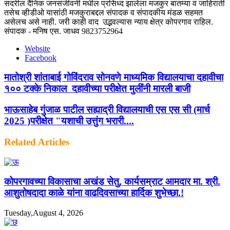
सदरील दैनिक जनसंजीवनी मधील प्रसिध्द झालेला मजकुर बातम्या व जाहिराती
तसेच व्हीडीओ यासांठी मजकुराबद्दल संपादक व संपादकीय मंडळ सहमत
असेलच असे नाही. जरी काही वाद उद्भवल्यास न्याय क्षेत्र कोपरगाव राहिल.
संपादक - मनिष एस. जाधव 9823752964
Website
Facebook
मातोश्री शांताबाई गोविंदराव सोनवणे माध्यमिक विद्यालयाचा दहावीचा
१०० टक्के निकाल दहावीच्या परीक्षेत मुलींनी मारली बाजी
भाऊसाहेब गुंजाळ पाटील सह्याद्री विद्यालयाची एस एस सी (मार्च
2025 )परीक्षेत "यशाची उत्तुंग भरारी....
Related Articles
कोपरगावच्या विकासाचा अखंड सेतु, कार्यसम्राट आमदार मा. श्री.
आशुतोषदादा काळे यांना वाढदिवसाच्या हार्दिक शुभेच्छा.!
Tuesday,August 4, 2026