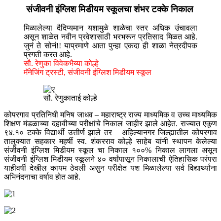
संजीवनी इंग्लिश मिडीयम स्कूलचा शंभर टक्के निकाल
मिळालेल्या दैदिप्यमान यशामुळे शाळेचा स्तर अधिक उंचावला
असून शाळेत नवीन प्रवेशासाठी भरभरून प्रतिसाद मिळत आहे.
जुनं ते सोनं!! याप्रमाणे आता पुन्हा एकदा ही शाळा नेत्रदीपक
प्रगती करत आहे.
सौ. रेणुका विवेकभैय्या कोल्हे
मॅनेजिंग ट्रस्टी, संजीवनी इंग्लिश मिडीयम स्कूल
सौ. रेणुकाताई कोल्हे
कोपरगाव प्रतिनिधी मनिष जाधव – महाराष्ट्र राज्य माध्यमिक व उच्च माध्यमिक
शिक्षण मंडळाच्या दहावीच्या परीक्षांचे निकाल जाहीर झाले आहेत. राज्यात एकूण
९४.१० टक्के विद्यार्थी उत्तीर्ण झाले तर अहिल्यानगर जिल्ह्यातील कोपरगाव
तालुक्यात सहकार महर्षी स्व‌. शंकरराव कोल्हे साहेब यांनी स्थापन केलेल्या
संजीवनी इंग्लिश मिडीयम स्कूल चा निकाल १००% निकाल लागला असून
संजीवनी इंग्लिश मिडीयम स्कूलने ४० वर्षांपासून निकालाची ऐतिहासिक परंपरा
याहीवर्षी देखील कायम ठेवली असुन परीक्षेत यश मिळालेल्या सर्व विद्यार्थ्यांना
अभिनंदनाचा वर्षाव होत आहे.