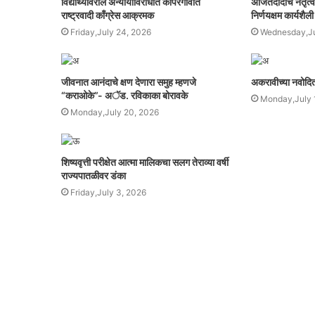
विद्यार्थ्यांवरील अन्यायाविरोधात कोपरगावात
अजितदादांचे नेतृत्
राष्ट्रवादी काँग्रेस आक्रमक
निर्णयक्षम कार्यशैली
Friday,July 24, 2026
Wednesday,Ju
जीवनात आनंदाचे क्षण देणारा समुह म्हणजे
अकरावीच्या नवोदित व
“कराओके”- अॅड. रविकाका बोरावके
Monday,July 
Monday,July 20, 2026
शिष्यवृत्ती परीक्षेत आत्मा मालिकचा सलग तेराव्या वर्षी
राज्यपातळीवर डंका
Friday,July 3, 2026