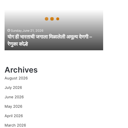
ही
भा
र
ता
ची
Sunday,June 21, 2026
ज
योग ही भारताची जगाला मिळालेली अमूल्य देणगी –
गा
रेणुका कोल्हे
ला
मि
ळा
ले
Archives
ली
अ
August 2026
मू
ल्य
July 2026
दे
June 2026
ण
गी
May 2026
–
April 2026
रे
णु
March 2026