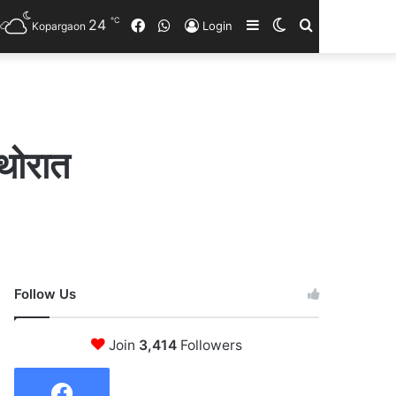
℃
24
Facebook
WhatsApp
Sidebar
Switch
Search
Login
Kopargaon
skin
for
 थोरात
Follow Us
Join
3,414
Followers