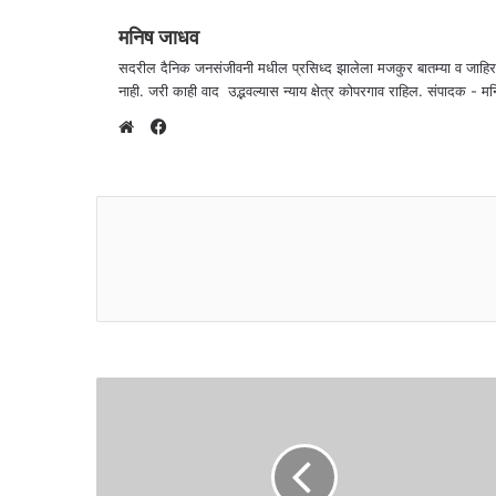
मनिष जाधव
सदरील दैनिक जनसंजीवनी मधील प्रसिध्द झालेला मजकुर बातम्या व जाहि
नाही. जरी काही वाद उद्भवल्यास न्याय क्षेत्र कोपरगाव राहिल. संपा
F
a
W
c
e
e
b
b
s
o
i
o
t
k
e