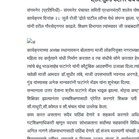
संगमनेर (प्रतिनिधी)- संगमनेर पंचायत समिती प्रधानमंत्री शालेय पोषण आ
कार्यक्रम दिनांक २८ जुलै रोजी ‘ढोले पाटील लॉन्स येथे संपन्न झाला. प्र
यांनी वरील गौरवोद्गगार काढले. शिक्षण विभागात त्यांच्यावर जी जबाबदारी
कार्यक्रमाच्या अध्यक्ष स्थानावरून बोलताना माजी लोकनियुक्त नगराध्यक्षा दुर
महिला स्व कर्तृत्वाने संधी निर्माण करतात व त्या संधीचे सोने करतात हेच 
त्यांचे बंधू भाऊसाहेब फटांगरे यांनी कौटुंबिक आठवणींना उजाळा दिला.त्
यावेळी माजी आमदार डॉ.सुधीर तांबे, माजी उपसभापती नवनाथ अरगडे,
गुंड यांच्यासह अनेक मान्यवरांनी फटांगरे मॅडम यांना शुभेच्छा दिल्या.
सन्मानाला उत्तर देताना श्रीम.फटांगरे मॅडम भावूक झाल्या. मोठ्या कष
शिक्षिका झाल्यानंतर उच्चशिक्षणासाठी प्रेरित करणारे शिक्षक प
सौ.माधुरी,सौ.कोमल व सौ.चंचल यांचा उल्लेख केला.
काम करत असताना सदैव पाठिंबा देणारे व सहकार्य करणारे अधिकारी,
गटशिक्षणाधिकारी म्हणून पदभार सांभाळताना सर्वांच्या सहकार्याने वि
अनिल नागणे लोकसभागासाठी पाठिंबा देणारे डॉ.संजय मालपाणी यांचाही उल
शिवव्याख्याते रवींद्र आगलावे व टिमच्या ‘भजन संध्या’ ने कार्यक्रमा