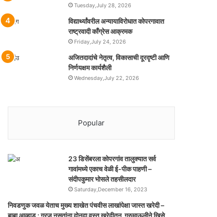
Tuesday,July 28, 2026
विद्यार्थ्यांवरील अन्यायाविरोधात कोपरगावात
राष्ट्रवादी काँग्रेस आक्रमक
Friday,July 24, 2026
अजितदादांचे नेतृत्व, विकासाची दूरदृष्टी आणि
निर्णयक्षम कार्यशैली
Wednesday,July 22, 2026
Popular
23 डिसेंबरला कोपरगांव तालुक्‍यात सर्व
गावांमध्ये एकाच वेळी ई-पीक पाहणी –
संदीपकुमार भोसले तहसीलदार
Saturday,December 16, 2023
निवडणुक जवळ येताच मुख्य शाखेत पंचवीस लाखांपेक्षा जास्त खरेदी –
बाबा आव्हाड ; गरज नसतांना दोनदा वस्तु खरेदीतुन गूरुमाऊलीने खिसे