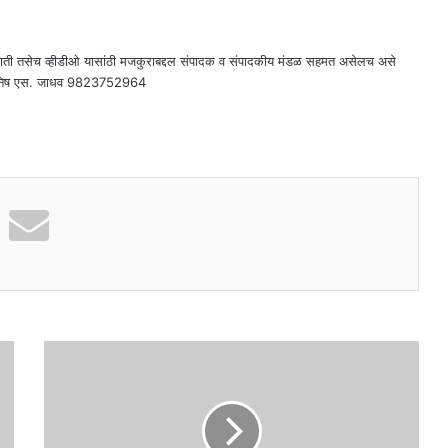
राती तसेच व्हीडीओ यासांठी मजकुराबद्दल संपादक व संपादकीय मंडळ सहमत असेलच असे
दक - मनिष एस. जाधव 9823752964