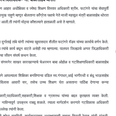
हार अधीक्षिका व ज्येष्ठ शिक्षण विस्तार अधिकारी श्रीम. फटांगरे यांचा सेवापुर्ती
मुख पाहुणे म्हणून बोलताना काँग्रेस पक्षाचे नेते माजी महसूल मंत्री बाळासाहेब थोरात
 आली.ती त्यांनी मोठ्या कौशल्याने हाताळली असे ते म्हणाले.
्गाताई तांबे यांनी त्यांच्या खुमासदार शैलीत फटांगरे मॅडम यांच्या कार्याचे वर्णन केले.
त्यांचे कार्य बघून वाटते असेही त्या म्हणाल्या. पालघर जिल्ह्याचे अप्पर जिल्हाधिकारी
यांचा जीवन संघर्ष कथन केला.
 संगमनेर साखर कारखान्याचे चेअरमन बाबा ओहोळ व गटशिक्षणाधिकारी बाळासाहेब
्टाने आपल्याला शिक्षिका बनविणाऱ्या वडिल स्व.गंगाधर,आई भागीरथी व बंधू भाऊसाहेब
ती विलास आवारी सर, तसेच उच्च शिक्षण घेत असताना पाठिंबा देणाऱ्या कन्या
पदाधिकारी,सहकारी,शिक्षक व ग्रामस्थ यांच्या बद्दल कृतज्ञता व्यक्त केली.
विध नाविन्यपूर्ण उपक्रम राबवू शकले. त्याला मार्गदर्शन करणारे गटविकास अधिकारी
्लेख त्यांनी केला.
ची शोभा वाढविली. कार्यक्रमाच्या अध्यक्षपदाची सूचना दिपाली रेपाळ यांनी मांडली.