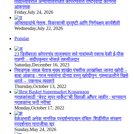
विद्यार्थ्यांवरील अन्यायाविरोधात कोपरगावात राष्ट्रवादी काँग्रेस
आक्रमक
Friday,July 24, 2026
अजितदादांचे नेतृत्व, विकासाची दूरदृष्टी आणि निर्णयक्षम कार्यशैली
Wednesday,July 22, 2026
Popular
23 डिसेंबरला कोपरगांव तालुक्‍यात सर्व गावांमध्ये एकाच वेळी ई-पीक
पाहणी – संदीपकुमार भोसले तहसीलदार
Saturday,December 16, 2023
निवडणुक जवळ येताच मुख्य शाखेत पंचवीस लाखांपेक्षा जास्त खरेदी –
बाबा आव्हाड ; गरज नसतांना दोनदा वस्तु खरेदीतुन गूरुमाऊलीने खिसे
धरले – एकनाथ व्यवहारे
Thursday,October 13, 2022
ग्राहकांसाठी “बेस्ट सुपर मार्केट”ची दिवाळी आॕफर जाहीर ; भाग्यवान
ग्राहकांना फ्री ग्रीफ्ट
Monday,October 17, 2022
वेळेअभावी अनेक नागरिक प्रदर्शनापासून वंचित; शिर्डीतील संरक्षण
प्रदर्शनात नाराजीचा सूर
Sunday,May 24, 2026