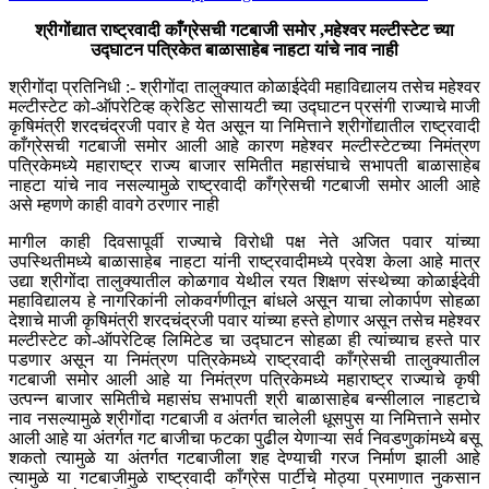
श्रीगोंद्यात राष्ट्रवादी काँग्रेसची गटबाजी समोर ,महेश्वर मल्टीस्टेट च्या
उद्घाटन पत्रिकेत बाळासाहेब नाहटा यांचे नाव नाही
श्रीगोंदा प्रतिनिधी :- श्रीगोंदा तालुक्यात कोळाईदेवी महाविद्यालय तसेच महेश्वर
मल्टीस्टेट को-ऑपरेटिव्ह क्रेडिट सोसायटी च्या उद्घाटन प्रसंगी राज्याचे माजी
कृषिमंत्री शरदचंद्रजी पवार हे येत असून या निमित्ताने श्रीगोंद्यातील राष्ट्रवादी
काँग्रेसची गटबाजी समोर आली आहे कारण महेश्वर मल्टीस्टेटच्या निमंत्रण
पत्रिकेमध्ये महाराष्ट्र राज्य बाजार समितीत महासंघाचे सभापती बाळासाहेब
नाहटा यांचे नाव नसल्यामुळे राष्ट्रवादी काँग्रेसची गटबाजी समोर आली आहे
असे म्हणणे काही वावगे ठरणार नाही
मागील काही दिवसापूर्वी राज्याचे विरोधी पक्ष नेते अजित पवार यांच्या
उपस्थितीमध्ये बाळासाहेब नाहटा यांनी राष्ट्रवादीमध्ये प्रवेश केला आहे मात्र
उद्या श्रीगोंदा तालुक्यातील कोळगाव येथील रयत शिक्षण संस्थेच्या कोळाईदेवी
महाविद्यालय हे नागरिकांनी लोकवर्गणीतून बांधले असून याचा लोकार्पण सोहळा
देशाचे माजी कृषिमंत्री शरदचंद्रजी पवार यांच्या हस्ते होणार असून तसेच महेश्वर
मल्टीस्टेट को-ऑपरेटिव्ह लिमिटेड चा उद्घाटन सोहळा ही त्यांच्याच हस्ते पार
पडणार असून या निमंत्रण पत्रिकेमध्ये राष्ट्रवादी काँग्रेसची तालुक्यातील
गटबाजी समोर आली आहे या निमंत्रण पत्रिकेमध्ये महाराष्ट्र राज्याचे कृषी
उत्पन्न बाजार समितीचे महासंघ सभापती श्री बाळासाहेब बन्सीलाल नाहटाचे
नाव नसल्यामुळे श्रीगोंदा गटबाजी व अंतर्गत चालेली धूसपुस या निमित्ताने समोर
आली आहे या अंतर्गत गट बाजीचा फटका पुढील येणाऱ्या सर्व निवडणुकांमध्ये बसू
शकतो त्यामुळे या अंतर्गत गटबाजीला शह देण्याची गरज निर्माण झाली आहे
त्यामुळे या गटबाजीमुळे राष्ट्रवादी काँग्रेस पार्टीचे मोठ्या प्रमाणात नुकसान