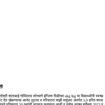
ती
्री शांताबाई गोविंदराव सोनवणे इंग्लिश मिडीयम ukg lkg या विद्यार्थ्यांनी स्वच्छ
ा भेट देत खेळण्याचा आनंद लुटला व परिसरात माझी वसुंधरा अंतर्गत 3.0 हरित शपथ
हस्ते परिसरात 50 वृक्षांची लागवड करण्यात आली व तसेच स्वच्छ सर्वेक्षण 2023 व