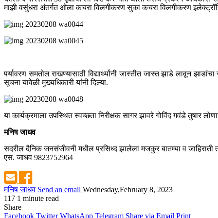
माझी वसुंधरा अंतर्गत ओला कचरा विलगीकरण सुका कचरा विलगीकरण इलेक्ट्रॉनिक वाहन
पर्यावरण समतोल राखण्यासाठी विद्यार्थ्यांनी जास्तीत जास्त झाडे लावून झाडां
सूचना यावेळी मुख्यधिकारी यांनी दिल्या.
या कार्यक्रमाला उपस्थित स्वच्छता निरीक्षक सागर झावरे गोविंद गवंडे तुषार ल
मनिष जाधव
सदरील दैनिक जनसंजीवनी मधील प्रसिध्द झालेला मजकुर बातम्या व जाहिराती तस
एस. जाधव 9823752964
मनिष जाधव
Send an email
Wednesday,February 8, 2023
117
1 minute read
Share
Facebook
Twitter
WhatsApp
Telegram
Share via Email
Print