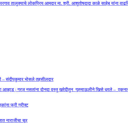
ोपरगाव तालुक्याचे लोकप्रिय आमदार मा. श्री. आशुतोषदादा काळे साहेब यांना वाढदिवस
ाहणी – संदीपकुमार भोसले तहसीलदार
बा आव्हाड ; गरज नसतांना दोनदा वस्तु खरेदीतुन गूरुमाऊलीने खिसे धरले – एकनाथ
कांना फ्री ग्रीफ्ट
शनात नाराजीचा सूर