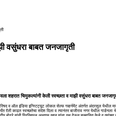
ृती
ाझी वसुंधरा बाबत जनजागृती
ेवला शहरात चिमुकल्यांनी केली स्वच्छता व माझी वसुंधरा बाबत जनजागृ
रिषद व ऑल इंडिया इन्स्टिट्यूट लोकल सेल्फ गव्हर्नमेंट अंतर्गत अंदरसुल येथील मातोश
पर्यंत रॅली काढत स्वच्छतेचा संदेश दिला व त्यानंतर बाजीराव नगर येथील गार्डनल
बोढरे यांनी प्रिन्सिपल अल्ताफ खान यांना वृक्ष देऊन सन्मानित केले व त्यांच्या 