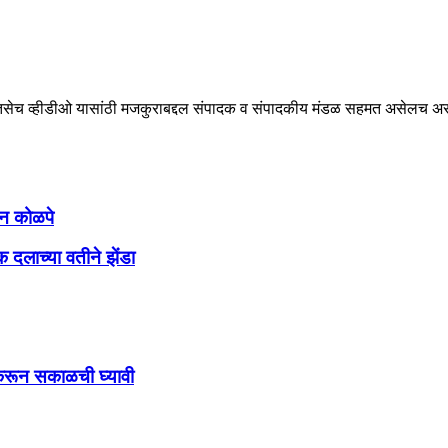
ेच व्हीडीओ यासांठी मजकुराबद्दल संपादक व संपादकीय मंडळ सहमत असेलच असे ना
िन कोळपे
क दलाच्या वतीने झेंडा
ल करून सकाळची घ्यावी