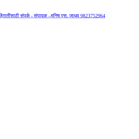
 जाहिरातींसाठी संपर्क - संपादक –मनिष एस. जाधव 9823752964