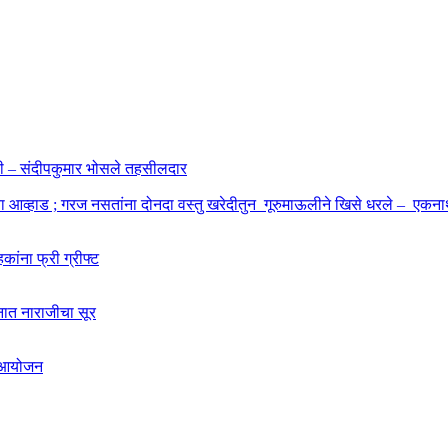
ाहणी – संदीपकुमार भोसले तहसीलदार
बा आव्हाड ; गरज नसतांना दोनदा वस्तु खरेदीतुन गूरुमाऊलीने खिसे धरले – एकनाथ
कांना फ्री ग्रीफ्ट
शनात नाराजीचा सूर
चे आयोजन