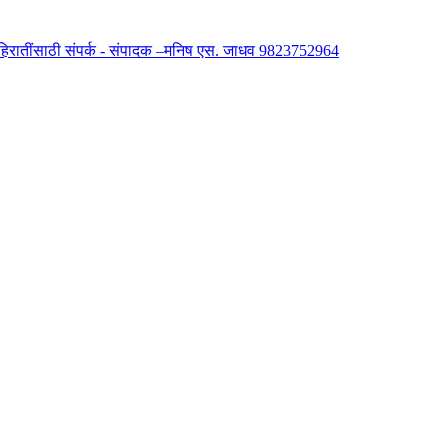
 जाहिरातींसाठी संपर्क - संपादक –मनिष एस. जाधव 9823752964