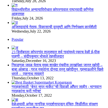
Tuesday,July 28, 2026
विद्यार्थ्यांवरील अन्यायाविरोधात कोपरगावात राष्ट्रवादी काँग्रेस
आक्रमक
Friday,July 24, 2026
अजितदादांचे नेतृत्व, विकासाची दूरदृष्टी आणि निर्णयक्षम कार्यशैली
Wednesday,July 22, 2026
Popular
23 डिसेंबरला कोपरगांव तालुक्‍यात सर्व गावांमध्ये एकाच वेळी ई-पीक
पाहणी – संदीपकुमार भोसले तहसीलदार
Saturday,December 16, 2023
निवडणुक जवळ येताच मुख्य शाखेत पंचवीस लाखांपेक्षा जास्त खरेदी –
बाबा आव्हाड ; गरज नसतांना दोनदा वस्तु खरेदीतुन गूरुमाऊलीने खिसे
धरले – एकनाथ व्यवहारे
Thursday,October 13, 2022
ग्राहकांसाठी “बेस्ट सुपर मार्केट”ची दिवाळी आॕफर जाहीर ; भाग्यवान
ग्राहकांना फ्री ग्रीफ्ट
Monday,October 17, 2022
वेळेअभावी अनेक नागरिक प्रदर्शनापासून वंचित; शिर्डीतील संरक्षण