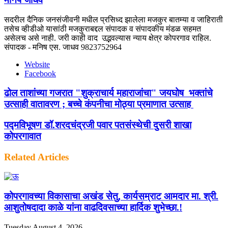
सदरील दैनिक जनसंजीवनी मधील प्रसिध्द झालेला मजकुर बातम्या व जाहिराती
तसेच व्हीडीओ यासांठी मजकुराबद्दल संपादक व संपादकीय मंडळ सहमत
असेलच असे नाही. जरी काही वाद उद्भवल्यास न्याय क्षेत्र कोपरगाव राहिल.
संपादक - मनिष एस. जाधव 9823752964
Website
Facebook
ढोल ताशांच्या गजरात "शुक्राचार्य महाराजांचा" जयघोष भक्तांचे
उत्साही वातावरण ; बच्चे कंपनीचा मोठ्या प्रमाणात उत्साह
पद्मविभूषण डॉ.शरदचंद्रजी पवार पतसंस्थेची दुसरी शाखा
कोपरगावात
Related Articles
कोपरगावच्या विकासाचा अखंड सेतु, कार्यसम्राट आमदार मा. श्री.
आशुतोषदादा काळे यांना वाढदिवसाच्या हार्दिक शुभेच्छा.!
Tuesday,August 4, 2026