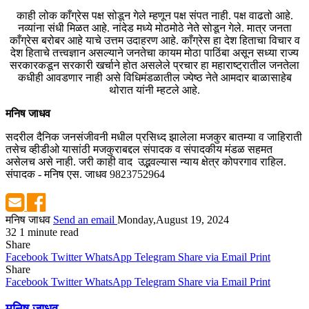
काही लोक काँग्रेस पक्ष सोडून गेले म्हणून पक्ष संपत नाही. पक्ष वाढतो आहे.
नव्यांना संधी मिळत आहे. नांदेड मध्ये मोठमोठे नेते सोडून गेले. मात्र जनता
काँग्रेस बरोबर आहे याचे उत्तम उदाहरण आहे. काँग्रेस हा देश हिताचा विचार व
देश हिताचे तत्त्वज्ञान असल्याने जनतेचा कायम मोठा पाठिंबा असून सध्या राज्य
सरकारकडून सरकारी खर्चाने होत असलेले प्रचार हा महाराष्ट्रातील जनतेला
कधीही आवडणार नाही असे विधिमंडळातील ज्येष्ठ नेते आमदार बाळासाहेब
थोरात यांनी म्हटले आहे.
मनिष जाधव
सदरील दैनिक जनसंजीवनी मधील प्रसिध्द झालेला मजकुर बातम्या व जाहिराती
तसेच व्हीडीओ यासांठी मजकुराबद्दल संपादक व संपादकीय मंडळ सहमत
असेलच असे नाही. जरी काही वाद उद्भवल्यास न्याय क्षेत्र कोपरगाव राहिल.
संपादक - मनिष एस. जाधव 9823752964
मनिष जाधव
Send an email
Monday,August 19, 2024
32
1 minute read
Share
Facebook
Twitter
WhatsApp
Telegram
Share via Email
Print
Share
Facebook
Twitter
WhatsApp
Telegram
Share via Email
Print
मनिष जाधव