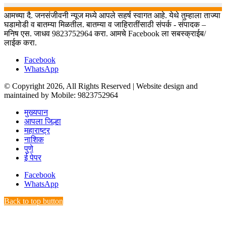
आमच्या दै. जनसंजीवनी न्यूज मध्ये आपले सहर्ष स्वागत आहे. येथे तुम्हाला ताज्या
घडामोडी व बातम्या मिळतील. बातम्या व जाहिरातींसाठी संपर्क - संपादक –
मनिष एस. जाधव 9823752964 करा. आमचे Facebook ला सबस्क्राईब/
लाईक करा.
Facebook
WhatsApp
© Copyright 2026, All Rights Reserved | Website design and
maintained by Mobile: 9823752964
मुख्यपान
आपला जिल्हा
महाराष्ट्र
नाशिक
पुणे
ई पेपर
Facebook
WhatsApp
Back to top button