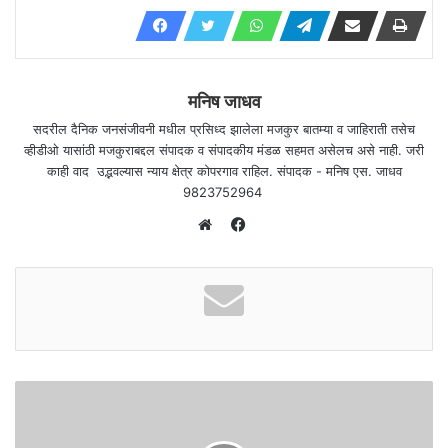
मनिष जाधव
सदरील दैनिक जनसंजीवनी मधील प्रसिध्द झालेला मजकुर बातम्या व जाहिराती तसेच
व्हीडीओ यासांठी मजकुराबद्दल संपादक व संपादकीय मंडळ सहमत असेलच असे नाही. जरी
काही वाद उद्भवल्यास न्याय क्षेत्र कोपरगाव राहिल. संपादक - मनिष एस. जाधव
9823752964
F
a
W
c
e
e
b
b
s
o
i
o
t
k
e