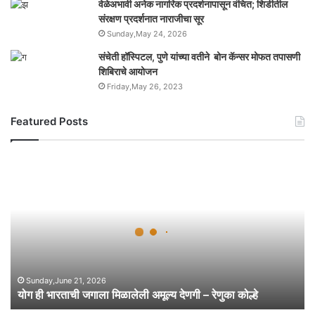
वेळेअभावी अनेक नागरिक प्रदर्शनापासून वंचित; शिर्डीतील
संरक्षण प्रदर्शनात नाराजीचा सूर
Sunday,May 24, 2026
संचेती हॉस्पिटल, पुणे यांच्या वतीने बोन कॅन्सर मोफत तपासणी
शिबिराचे आयोजन
Friday,May 26, 2023
Featured Posts
यो
ग
ही
भा
र
ता
ची
ज
गा
Sunday,June 21, 2026
योग ही भारताची जगाला मिळालेली अमूल्य देणगी – रेणुका कोल्हे
ला
मि