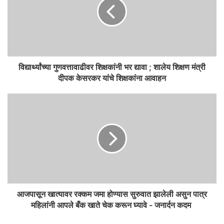
विद्यार्थ्यांच्या गुणवत्तावाढीवर शिक्षकांनी भर द्यावा ; शालेय शिक्षण मंत्री
दीपक केसरकर यांचे शिक्षकांना आवाहन
आजपासून खात्यावर रक्कम जमा होण्यास सुरुवात झालेली असुन पात्र
महिलांनी आपले बँक खाते चेक करून घ्यावे - जनार्दन कदम