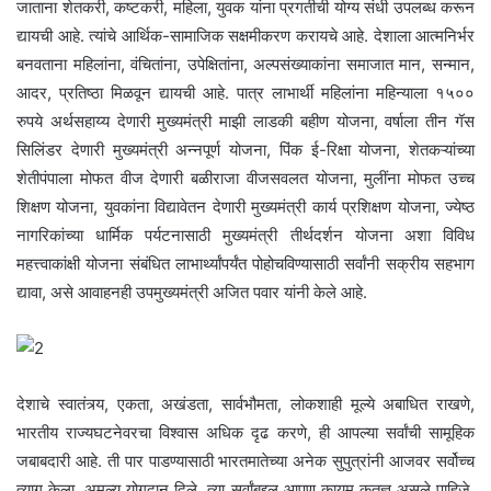
जाताना शेतकरी, कष्टकरी, महिला, युवक यांना प्रगतीची योग्य संधी उपलब्ध करून
द्यायची आहे. त्यांचे आर्थिक-सामाजिक सक्षमीकरण करायचे आहे. देशाला आत्मनिर्भर
बनवताना महिलांना, वंचितांना, उपेक्षितांना, अल्पसंख्याकांना समाजात मान, सन्मान,
आदर, प्रतिष्ठा मिळवून द्यायची आहे. पात्र लाभार्थी महिलांना महिन्याला १५००
रुपये अर्थसहाय्य देणारी मुख्यमंत्री माझी लाडकी बहीण योजना, वर्षाला तीन गॅस
सिलिंडर देणारी मुख्यमंत्री अन्नपूर्ण योजना, पिंक ई-रिक्षा योजना, शेतकऱ्यांच्या
शेतीपंपाला मोफत वीज देणारी बळीराजा वीजसवलत योजना, मुलींना मोफत उच्च
शिक्षण योजना, युवकांना विद्यावेतन देणारी मुख्यमंत्री कार्य प्रशिक्षण योजना, ज्येष्ठ
नागरिकांच्या धार्मिक पर्यटनासाठी मुख्यमंत्री तीर्थदर्शन योजना अशा विविध
महत्त्वाकांक्षी योजना संबंधित लाभार्थ्यांपर्यंत पोहोचविण्यासाठी सर्वांनी सक्रीय सहभाग
द्यावा, असे आवाहनही उपमुख्यमंत्री अजित पवार यांनी केले आहे.
देशाचे स्वातंत्र्य, एकता, अखंडता, सार्वभौमता, लोकशाही मूल्ये अबाधित राखणे,
भारतीय राज्यघटनेवरचा विश्वास अधिक दृढ करणे, ही आपल्या सर्वांची सामूहिक
जबाबदारी आहे. ती पार पाडण्यासाठी भारतमातेच्या अनेक सुपुत्रांनी आजवर सर्वोच्च
त्याग केला, अमूल्य योगदान दिले. त्या सर्वांबद्दल आपण कायम कृतज्ञ असले पाहिजे.