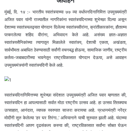
आवाहन
मुंबई, दि. १४ :- भारतीय स्वातंत्र्याच्या ७७ व्या वर्धापनदिनानिमित्त उपमुख्यमंत्री
अजित पवार यांनी राज्यातील नागरिकांना स्वातंत्र्यदिनाच्या शुभेच्छा दिल्या असून
देशाच्या स्वातंत्र्यलढ्यात योगदान दिलेल्या स्वातंत्र्यवीरांना, क्रांतीकारकांना, हौतात्म्य
पत्करलेल्या शहिद वीरांना, अभिवादन केले आहे. असंख्य ज्ञात-अज्ञात
स्वातंत्र्यसैनिकांच्या त्यागातून मिळालेले स्वातंत्र्य, देशाची एकता, अखंडता,
सार्वभौमता अबाधित ठेवण्यासाठी सर्वांनी वचनबद्ध होऊया, सामाजिक जाणीव, राष्ट्रीय
कर्तव्य-जबाबदारीच्या भावनेतून राष्ट्रविकासात योगदान देऊया, असे आवाहन
उपमुख्यमंत्र्यांनी स्वातंत्र्यदिनी केले आहे.
स्वातंत्र्यदिनानिमित्तच्या शुभेच्छा संदेशात उपमुख्यमंत्री अजित पवार म्हणतात की,
स्वातंत्र्यदिन हा आपल्यासाठी सर्वात मोठा राष्ट्रीय उत्सव आहे. हा उत्सव तितक्याच
उत्साहात, आनंदात, व्यापक स्वरुपात साजरा करायचा आहे. प्रधानमंत्री नरेंद्र
मोदींनी सुरु केलेल्या ‘हर घर तिरंगा..’ अभियानाने याची सुरुवात झाली आहे. यंदाच्या
स्वातंत्र्यदिनी आपण दृढसंकल्प करुया की, राष्ट्रविकासात सर्वांना सोबत घेऊन