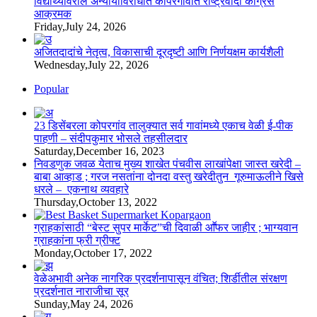
विद्यार्थ्यांवरील अन्यायाविरोधात कोपरगावात राष्ट्रवादी काँग्रेस
आक्रमक
Friday,July 24, 2026
अजितदादांचे नेतृत्व, विकासाची दूरदृष्टी आणि निर्णयक्षम कार्यशैली
Wednesday,July 22, 2026
Popular
23 डिसेंबरला कोपरगांव तालुक्‍यात सर्व गावांमध्ये एकाच वेळी ई-पीक
पाहणी – संदीपकुमार भोसले तहसीलदार
Saturday,December 16, 2023
निवडणुक जवळ येताच मुख्य शाखेत पंचवीस लाखांपेक्षा जास्त खरेदी –
बाबा आव्हाड ; गरज नसतांना दोनदा वस्तु खरेदीतुन गूरुमाऊलीने खिसे
धरले – एकनाथ व्यवहारे
Thursday,October 13, 2022
ग्राहकांसाठी “बेस्ट सुपर मार्केट”ची दिवाळी आॕफर जाहीर ; भाग्यवान
ग्राहकांना फ्री ग्रीफ्ट
Monday,October 17, 2022
वेळेअभावी अनेक नागरिक प्रदर्शनापासून वंचित; शिर्डीतील संरक्षण
प्रदर्शनात नाराजीचा सूर
Sunday,May 24, 2026