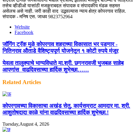
सदरील दैनिक जनसंजीवनी मधील प्रसिध्द झालेला मजकुर बातम्या व जाहिराती
तसेच व्हीडीओ यासांठी मजकुराबद्दल संपादक व संपादकीय मंडळ सहमत
असेलच असे नाही. जरी काही वाद उद्भवल्यास न्याय क्षेत्र कोपरगाव राहिल.
संपादक - मनिष एस. जाधव 9823752964
Website
Facebook
जॉगिंग ट्रॅक मुळे कोपरगाव शहराच्या विकासात भर पडणार -
नितिनराव औताडे वैशिष्ट्यपूर्ण योजनेतून १ कोटी रुपये मंजूर
येवला तालुक्याचे भाग्यविधाते मा.श्री. छगनरावजी भुजबळ साहेब
आपणांस वाढदिवसाच्या हार्दिक शुभेच्छा……
Related Articles
कोपरगावच्या विकासाचा अखंड सेतु, कार्यसम्राट आमदार मा. श्री.
आशुतोषदादा काळे यांना वाढदिवसाच्या हार्दिक शुभेच्छा.!
Tuesday,August 4, 2026