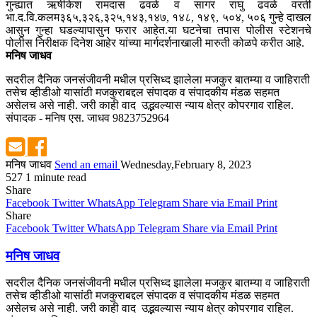
गुन्ह्यात ऋषीकेश रामदास ढवळे व सागर राघु ढवळे वरती
भा.द.वि.कलम३६५,३२६,३२५,१४३,
१४७, १४८, १४९, ५०४, ५०६ गुन्हे दाखल
आसुन गुन्हा घडल्यापासुन फरार आहेत.या घटनेचा तपास पोलीस स्टेशनचे
पोलीस निरीक्षक दिनेश आहेर यांच्या मार्गदर्शनाखाली मारुती कोळपे करीत आहे.
मनिष जाधव
सदरील दैनिक जनसंजीवनी मधील प्रसिध्द झालेला मजकुर बातम्या व जाहिराती
तसेच व्हीडीओ यासांठी मजकुराबद्दल संपादक व संपादकीय मंडळ सहमत
असेलच असे नाही. जरी काही वाद उद्भवल्यास न्याय क्षेत्र कोपरगाव राहिल.
संपादक - मनिष एस. जाधव 9823752964
मनिष जाधव
Send an email
Wednesday,February 8, 2023
527
1 minute read
Share
Facebook
Twitter
WhatsApp
Telegram
Share via Email
Print
Share
Facebook
Twitter
WhatsApp
Telegram
Share via Email
Print
मनिष जाधव
सदरील दैनिक जनसंजीवनी मधील प्रसिध्द झालेला मजकुर बातम्या व जाहिराती
तसेच व्हीडीओ यासांठी मजकुराबद्दल संपादक व संपादकीय मंडळ सहमत
असेलच असे नाही. जरी काही वाद उद्भवल्यास न्याय क्षेत्र कोपरगाव राहिल.