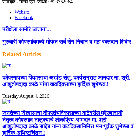
संपादक - मनिष एस. जाधव 9823752964
Website
Facebook
परीक्षेला सामोरे जाताना...
गुरुवारी कोपरगांवमध्ये मोफत सर्व रोग निदान व महा रक्तदान शिबीर
Related Articles
कोपरगावच्या विकासाचा अखंड सेतु, कार्यसम्राट आमदार मा. श्री.
आशुतोषदादा काळे यांना वाढदिवसाच्या हार्दिक शुभेच्छा.!
Tuesday,August 4, 2026
जनतेच्या विश्वासाचा दीपस्तंभविकासाच्या वाटेवरील प्रेरणादायी
नेतृत्व कोपरगाव तालुक्याचे लोकप्रिय आमदार मा. श्री.
आशुतोषदादा काळे साहेब यांना वाढदिवसानिमित्त मनःपूर्वक शुभेच्छा व
हार्दिक अभिष्टचिंतन !