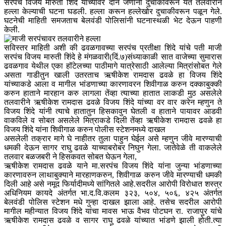
सरपंच विजय मारुती शिंदे यांच्यावर दोन जणांनी दुचाकीवरून येत तलवारीने
हल्ला केल्याची घटना घडली. हल्ला करून हल्लेखोर दुचाकीवरून पळून गेले.
घटनेची माहिती समजताच बेलवंडी पोलिसांनी घटनास्थळी भेट देऊन पाहणी
केली.
सविस्तर माहिती अशी की ढवळगावच्या सरपंच प्रतीक्षा शिंदे यांचे पती माजी
सरपंच विजय मारुती शिंदे हे मंगळवारी(दिं.७)संध्याकाळी सात वाजेच्या सुमारास
ढवळगाव येथील एका हॉटेलच्या पाठीमागे यात्रेसाठी आलेल्या मित्रांसोबत गेले
असता गाडीतुन खाली उतरताच ऋषीकेश रामदास ढवळे हा विजय शिंदे
यांच्याकडे आला व मागील भांडणाच्या कारणावरन शिवीगाळ करुन दक्काबुक्की
करुन हाताने मारहान करु लागला तेंव्हा त्याच्या हातात लाकडी मुठ असलेले
तलवारीने ऋषीकेश रामदास ढवळे विजय शिंदे यांच्या वर वार करेन म्हणुन ते
विजय शिंदे यांनी त्याचे हातातुन हिसकावुन घेतली व हाताने पायावर आडवी
वाकविले व सोबत असलेले मित्राकडे दिली तेंव्हा ऋषीकेश रामदास ढवळे हा
विजय शिंदे यांना शिवीगाळ करुन पोलीस स्टेशनमध्ये दाखल
असलेली तक्रार मागे घे नाहीतर तुला पाहुन घेईल असे म्हणुन जीवे मारण्याची
धमकी देऊन सागर राघु ढवळे याच्याबरोबर निघुन गेला. जातेवेळे ती वाकलेले
तलवार बळजबरी ने हिसकवत सोबत घेऊन गेला,
ऋषीकेश रामदास ढवळे याने मा.सरपंच विजय शिंदे यांना जुन्या भांडणाच्या
कारणावरुन लाथाबुक्याने मारहाणकरुन, शिवीगाळ करुन जीवे मारण्याची धमकी
दिली आहे असे नमूद फिर्यादीमध्ये सांगितले आहे.सदरील आरोपी विरोधात शस्त्र
अधिनियम कायदे अंतर्गत भा.द.वि.कलम ३२३, ५०४, ५०६, ४२५ अंतर्गत
बेलवंडी पोलिस स्टेशन मधे गुन्हा दाखल झाला आहे. तसेच सदरील आरोपी
मागील महीन्यात विजय शिंदे यांचा मावस भाऊ वैभव पोटघन रा. राजापुर यांचे
ऋषीकेश रामदास ढवळे व सागर राघु ढवळे यांच्यात भांडणे झाली होती.त्या