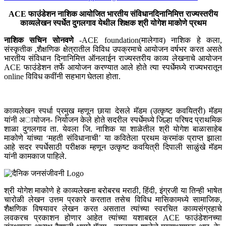
ACE फाउंडेशन नाशिक आयोजित भारतीय संविधानदिनानिमित्त राज्यस्तरीय
काव्यलेखन स्पर्धेत दुगलगाव येथील शिक्षक श्री योगेश माकोणे प्रथम
नाशिक सचिन सोनवणे
-ACE foundation(मालेगाव) नाशिक हे कला,
संस्कृतीक ,शैक्षणिक क्षेत्रातील विविध उपक्रमाचे आयोजन वर्षभर करत असते
भारतीय संविधान दिनानिमित्त ऑनलाईन राज्यस्तरीय काव्य लेखनाचे आयोजन
ACE फाउंडेशन तर्फे आयोजन करण्यात आले होते त्या स्पर्धेमध्ये राज्यभरातून
online विविध कवींनी सहभाग घेतला होता.
काव्यलेखन स्पर्धा प्रमुख म्हणून छाया देसले मॅडम (उत्कृष्ट कवयित्री) मॅडम
यांनी अायोजन- नियोजन केले होते सदरील स्पर्धेमध्ये जिल्हा परिषद प्राथमिक
शाळा दुगलगाव ता. येवला जि. नाशिक या शाळेतील श्री योगेश बाळासाहेब
माकोणे यांच्या ‘महती संविधानाची’ या कवितेला प्रथम क्रमांक प्राप्त झाला
आहे सदर स्पर्धेसाठी परीक्षक म्हणून उत्कृष्ट कवयित्री दिपाली साळुंखे मॅडम
यांनी कामकाज पाहिले.
श्री योगेश माकोणे हे काव्यलेखना बरोबरच मराठी, हिंदी, इंग्रजी या तिन्ही भाषेत
चारोळी लेखन उत्तम प्रकारे करतात तसेच विविध मासिकामध्ये सामाजिक,
शैक्षणिक विषयावर लेखन करत असतात त्यांच्या स्वरचित काव्यसंग्रहाचे
लवकरच प्रकाशन होणार आहेत त्यांच्या यशाबद्दल ACE फाउंडेशनच्या