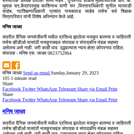
संस्थापक अध्यक्ष वैशाली भामरे मॅडम , दुगलगाव शाळेचे मुख्याध्यापक आर. के.
धुमाळ सर,केंद्रप्रमुख काशिनाथ वाणी सर ,विस्ताराधिकारी सुनील मारवाडी
साहेब, गटशिक्षणाधिकारी प्रशांत गायकवाड साहेब तसेच सर्व शिक्षक
मित्रपरिवार यांनी विशेष अभिनंदन केले आहे.
मनिष जाधव
सदरील दैनिक जनसंजीवनी मधील प्रसिध्द झालेला मजकुर बातम्या व जाहिराती
तसेच व्हीडीओ यासांठी मजकुराबद्दल संपादक व संपादकीय मंडळ सहमत
असेलच असे नाही. जरी काही वाद उद्भवल्यास न्याय क्षेत्र कोपरगाव राहिल.
संपादक - मनिष एस. जाधव 9823752964
मनिष जाधव
Send an email
Sunday,January 29, 2023
105
1 minute read
Share
Facebook
Twitter
WhatsApp
Telegram
Share via Email
Print
Share
Facebook
Twitter
WhatsApp
Telegram
Share via Email
Print
मनिष जाधव
सदरील दैनिक जनसंजीवनी मधील प्रसिध्द झालेला मजकुर बातम्या व जाहिराती
तसेच व्हीडीओ यासांठी मजकुराबद्दल संपादक व संपादकीय मंडळ सहमत
असेलच असे नाही. जरी काही वाद उद्भवल्यास न्याय क्षेत्र कोपरगाव राहिल.