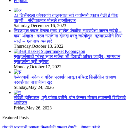
Popular
23 डिसेंबरला कोपरगांव तालुक्‍यात सर्व गावांमध्ये एकाच वेळी ई-पीक
पाहणी – संदीपकुमार भोसले तहसीलदार
Saturday,December 16, 2023
निवडणुक जवळ येताच मुख्य शाखेत पंचवीस लाखांपेक्षा जास्त खरेदी –
बाबा आव्हाड ; गरज नसतांना दोनदा वस्तु खरेदीतुन गूरुमाऊलीने खिसे
धरले – एकनाथ व्यवहारे
Thursday,October 13, 2022
ग्राहकांसाठी “बेस्ट सुपर मार्केट”ची दिवाळी आॕफर जाहीर ; भाग्यवान
ग्राहकांना फ्री ग्रीफ्ट
Monday,October 17, 2022
वेळेअभावी अनेक नागरिक प्रदर्शनापासून वंचित; शिर्डीतील संरक्षण
प्रदर्शनात नाराजीचा सूर
Sunday,May 24, 2026
संचेती हॉस्पिटल, पुणे यांच्या वतीने बोन कॅन्सर मोफत तपासणी शिबिराचे
आयोजन
Friday,May 26, 2023
Featured Posts
योग ही भारताची जगाला मिळालेली अमूल्य देणगी – रेणुका कोल्हे