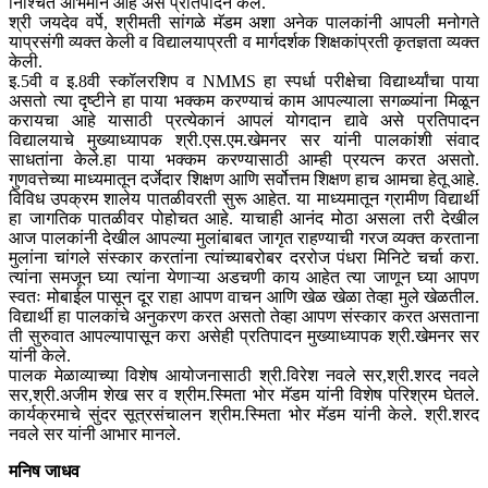
निश्चित अभिमान आहे असे प्रतिपादन केले.
श्री जयदेव वर्पे, श्रीमती सांगळे मॅडम अशा अनेक पालकांनी आपली मनोगते
याप्रसंगी व्यक्त केली व विद्यालयाप्रती व मार्गदर्शक शिक्षकांप्रती कृतज्ञता व्यक्त
केली.
इ.5वी व इ.8वी स्कॉलरशिप व NMMS हा स्पर्धा परीक्षेचा विद्यार्थ्यांचा पाया
असतो त्या दृष्टीने हा पाया भक्कम करण्याचं काम आपल्याला सगळ्यांना मिळून
करायचा आहे यासाठी प्रत्येकानं आपलं योगदान द्यावे असे प्रतिपादन
विद्यालयाचे मुख्याध्यापक श्री.एस.एम.खेमनर सर यांनी पालकांशी संवाद
साधतांना केले.हा पाया भक्कम करण्यासाठी आम्ही प्रयत्न करत असतो.
गुणवत्तेच्या माध्यमातून दर्जेदार शिक्षण आणि सर्वोत्तम शिक्षण हाच आमचा हेतू आहे.
विविध उपक्रम शालेय पातळीवरती सुरू आहेत. या माध्यमातून ग्रामीण विद्यार्थी
हा जागतिक पातळीवर पोहोचत आहे. याचाही आनंद मोठा असला तरी देखील
आज पालकांनी देखील आपल्या मुलांबाबत जागृत राहण्याची गरज व्यक्त करताना
मुलांना चांगले संस्कार करतांना त्यांच्याबरोबर दररोज पंधरा मिनिटे चर्चा करा.
त्यांना समजून घ्या त्यांना येणाऱ्या अडचणी काय आहेत त्या जाणून घ्या आपण
स्वतः मोबाईल पासून दूर राहा आपण वाचन आणि खेळ खेळा तेव्हा मुले खेळतील.
विद्यार्थी हा पालकांचे अनुकरण करत असतो तेव्हा आपण संस्कार करत असताना
ती सुरुवात आपल्यापासून करा असेही प्रतिपादन मुख्याध्यापक श्री.खेमनर सर
यांनी केले.
पालक मेळाव्याच्या विशेष आयोजनासाठी श्री.विरेश नवले सर,श्री.शरद नवले
सर,श्री.अजीम शेख सर व श्रीम.स्मिता भोर मॅडम यांनी विशेष परिश्रम घेतले.
कार्यक्रमाचे सुंदर सूत्रसंचालन श्रीम.स्मिता भोर मॅडम यांनी केले. श्री.शरद
नवले सर यांनी आभार मानले.
मनिष जाधव