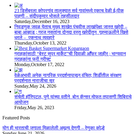
23 डिसेंबरला कोपरगांव तालुक्‍यात सर्व गावांमध्ये एकाच वेळी ई-पीक
पाहणी – संदीपकुमार भोसले तहसीलदार
Saturday,December 16, 2023
निवडणुक जवळ येताच मुख्य शाखेत पंचवीस लाखांपेक्षा जास्त खरेदी –
बाबा आव्हाड ; गरज नसतांना दोनदा वस्तु खरेदीतुन गूरुमाऊलीने खिसे
धरले – एकनाथ व्यवहारे
Thursday,October 13, 2022
ग्राहकांसाठी “बेस्ट सुपर मार्केट”ची दिवाळी आॕफर जाहीर ; भाग्यवान
ग्राहकांना फ्री ग्रीफ्ट
Monday,October 17, 2022
वेळेअभावी अनेक नागरिक प्रदर्शनापासून वंचित; शिर्डीतील संरक्षण
प्रदर्शनात नाराजीचा सूर
Sunday,May 24, 2026
संचेती हॉस्पिटल, पुणे यांच्या वतीने बोन कॅन्सर मोफत तपासणी शिबिराचे
आयोजन
Friday,May 26, 2023
Featured Posts
योग ही भारताची जगाला मिळालेली अमूल्य देणगी – रेणुका कोल्हे
Sunday,June 21, 2026