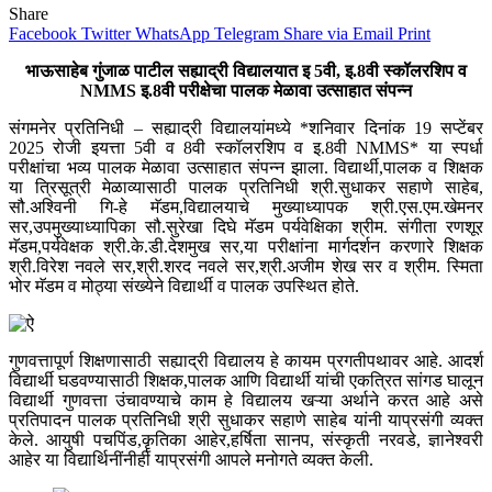
Share
Facebook
Twitter
WhatsApp
Telegram
Share via Email
Print
भाऊसाहेब गुंजाळ पाटील सह्याद्री विद्यालयात इ 5वी, इ.8वी स्कॉलरशिप व
NMMS इ.8वी परीक्षेचा पालक मेळावा उत्साहात संपन्न
संगमनेर प्रतिनिधी – सह्याद्री विद्यालयांमध्ये *शनिवार दिनांक 19 सप्टेंबर
2025 रोजी इयत्ता 5वी व 8वी स्कॉलरशिप व इ.8वी NMMS* या स्पर्धा
परीक्षांचा भव्य पालक मेळावा उत्साहात संपन्न झाला. विद्यार्थी,पालक व शिक्षक
या त्रिसूत्री मेळाव्यासाठी पालक प्रतिनिधी श्री.सुधाकर सहाणे साहेब,
सौ.अश्विनी गि-हे मॅडम,विद्यालयाचे मुख्याध्यापक श्री.एस.एम.खेमनर
सर,उपमुख्याध्यापिका सौ.सुरेखा दिघे मॅडम पर्यवेक्षिका श्रीम. संगीता रणशूर
मॅडम,पर्यवेक्षक श्री.के.डी.देशमुख सर,या परीक्षांना मार्गदर्शन करणारे शिक्षक
श्री.विरेश नवले सर,श्री.शरद नवले सर,श्री.अजीम शेख सर व श्रीम. स्मिता
भोर मॅडम व मोठ्या संख्येने विद्यार्थी व पालक उपस्थित होते.
गुणवत्तापूर्ण शिक्षणासाठी सह्याद्री विद्यालय हे कायम प्रगतीपथावर आहे. आदर्श
विद्यार्थी घडवण्यासाठी शिक्षक,पालक आणि विद्यार्थी यांची एकत्रित सांगड घालून
विद्यार्थी गुणवत्ता उंचावण्याचे काम हे विद्यालय खऱ्या अर्थाने करत आहे असे
प्रतिपादन पालक प्रतिनिधी श्री सुधाकर सहाणे साहेब यांनी याप्रसंगी व्यक्त
केले. आयुषी पचपिंड,कॄतिका आहेर,हर्षिता सानप, संस्कृती नरवडे, ज्ञानेश्वरी
आहेर या विद्यार्थिनींनीही याप्रसंगी आपले मनोगते व्यक्त केली.