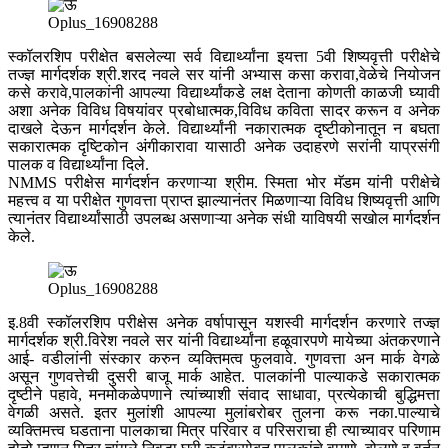
Oplus_16908288
स्कॉलरशिप परीक्षेत बसलेल्या सर्व विद्यार्थ्यांना इयत्ता 5वी शिष्यवृत्ती परीक्षेचे
तज्ज्ञ मार्गदर्शक श्री.शरद नवले सर यांनी अभ्यास कसा करावा,वेळेचे नियोजन
कसे करावे,पालकांनी आपल्या विद्यार्थ्यांकडे लक्ष देताना कोणती काळजी घ्यावी
अशा अनेक विविध विषयांवर प्रबोधात्मक,विविध कविता सादर करून व अनेक
दाखले देऊन मार्गदर्शन केले. विद्यार्थ्यांनी नकारात्मक दृष्टीकोनातून न बघता
सकारात्मक दृष्टिकोन अंगीकारावा यासाठी अनेक उदाहरणे सरांनी याप्रसंगी
पालक व विद्यार्थ्यांना दिले.
NMMS परीक्षेस मार्गदर्शन करणाऱ्या श्रीम. स्मिता भोर मॅडम यांनी परीक्षेचे
महत्त्व व या परीक्षेत गुणवत्ता प्राप्त झाल्यानंतर मिळणाऱ्या विविध शिष्यवृत्ती आणि
त्यानंतर विद्यार्थ्यांसाठी उपलब्ध असणाऱ्या अनेक संधी याविषयी सखोल मार्गदर्शन
केले.
Oplus_16908288
इ.8वी स्कॉलरशिप परीक्षेस अनेक वर्षापासून यशस्वी मार्गदर्शन करणारे तज्ज्ञ
मार्गदर्शक श्री.विरेश नवले सर यांनी विद्यार्थ्यांना हळूवारपणे मायेच्या अंतकरणाने
आई- वडीलांनी संस्कार करुन व्यक्तिमत्व फुलवावे. गुणवत्ता अन मार्क वेगळे
असून गुणवत्तेची दुसरी बाजू मार्क आहेत. पालकांनी पाल्याकडे सकारात्मक
दृष्टीने पहावे, मनमोकळेपणाने त्यांच्याशी संवाद साधावा, प्रत्येकाची बुद्धिमत्ता
वेगळी असते. इतर मुलांशी आपल्या मुलांबरोबर तुलना करू नका.पाल्याचे
व्यक्तिमत्त्व घडताना पालकाचा मित्र परिवार व परिसराचा ही त्याच्यावर परिणाम