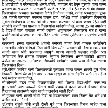
होतो म्हणून मित्र चांगले निवडा.घरी कुटुंबासोबत पालकांचे वागणे, बोलणे व वर्तन
हे आदर्शवादी व प्रेरणादायी असावे.टीव्ही, माेबाइल बंद ठेवून पुस्तके वाचा पाल्य
अभ्यास करत असताना पालकांनी घरातील टीव्ही, मोबाईल शक्यतो बंद ठेवावेत.
विद्यार्थ्यांच्या अभ्यास करण्याच्या वेळेचे नियोजन करावे, त्यांना अभ्यासाला पूरक
असे चांगले वातावरण उपलब्ध करून द्यावे. परीक्षेत बाकी असलेल्या दिवसांची
सुयोग नियोजन व अभ्यासाची योग्य तयारी करण्यासाठी काय करता येईल याही
संदर्भाने सरांनी सर्व पालक व विद्यार्थ्यांना मार्गदर्शन केले. याच्या 25 व्या वर्षानंतर
हे विद्यार्थी काय करतात त्यांनी त्यांच्या आयुष्यामध्ये मिळवलेले यश हे खऱ्या
अर्थाने आमचे आजच्या कामाचे ऑडिट असेल असेही प्रतिपादन याप्रसंगी सरांनी
केले.
याप्रसंगी अनेक पालकांनी आपली मनोगती व्यक्त केली पालक प्रतिनिधी
सन्माननीय अश्विनी गि-हे मॅडम यांनी विद्यार्थ्यांनी अभ्यासाची दिशा व खाण्याच्या
सवयी योग्य अंगी काराव्यात ज्यामुळे आपण आजारी पडणार नाहीत असे
प्रतिपादन केले.अभ्यास करताना सुयोग्य नियोजना असावे,काहीही अडचण
असेल तर आपल्या मार्गदर्शक शिक्षकांचे मार्गदर्शन घ्यावे असा मौलिक सल्ला
विद्यार्थ्यांना दिला.
श्री.योगेश पचपिंड यांनी शिक्षकांप्रती कृतज्ञता व्यक्त करून आमची मुले योग्य
ठिकाणी शिक्षण घेत आहेत याचा पालक म्हणून आम्हाला नेहमीच अभिमान राहील
असे मनोगत व्यक्त केले.
सौ.सोनवणे मॅडम यांनी विद्यालयातील सर्व शिक्षक विद्यार्थ्यांची स्वतःच्या
मुलाप्रमाणे कशी काळजी घेतात याची उदाहरणे देऊन आपले विद्यार्थी योग्य
शिक्षकांच्या हातामध्ये आहेत याची पालकांना ग्वाही दिली.
सौ.गुंजाळ यांनी आमची चौथी पिढी या विद्यालयांमध्ये आता शिक्षण घेत आहे असे
अभिमानाने सांगितले.
डॉ.दर्शन मांडुळे यांनी माझी दोन्ही मुले याच विद्यालयात शिकत आहेत याचा