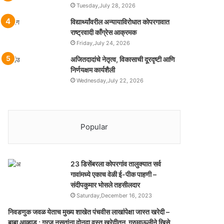
Tuesday,July 28, 2026
विद्यार्थ्यांवरील अन्यायाविरोधात कोपरगावात
राष्ट्रवादी काँग्रेस आक्रमक
Friday,July 24, 2026
अजितदादांचे नेतृत्व, विकासाची दूरदृष्टी आणि
निर्णयक्षम कार्यशैली
Wednesday,July 22, 2026
Popular
23 डिसेंबरला कोपरगांव तालुक्‍यात सर्व
गावांमध्ये एकाच वेळी ई-पीक पाहणी –
संदीपकुमार भोसले तहसीलदार
Saturday,December 16, 2023
निवडणुक जवळ येताच मुख्य शाखेत पंचवीस लाखांपेक्षा जास्त खरेदी –
बाबा आव्हाड ; गरज नसतांना दोनदा वस्तु खरेदीतुन गूरुमाऊलीने खिसे