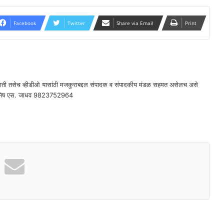
Facebook
Twitter
Share via Email
Print
राती तसेच व्हीडीओ यासांठी मजकुराबद्दल संपादक व संपादकीय मंडळ सहमत असेलच असे
दक - मनिष एस. जाधव 9823752964