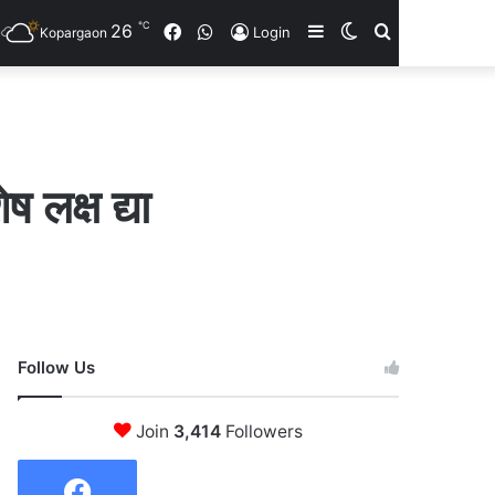
℃
26
Facebook
WhatsApp
Sidebar
Switch
Search
Login
Kopargaon
skin
for
ष लक्ष द्या
Follow Us
Join
3,414
Followers