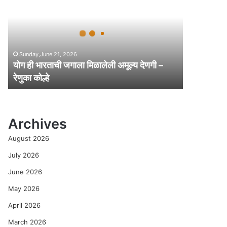
ही
भा
र
ता
ची
Sunday,June 21, 2026
ज
योग ही भारताची जगाला मिळालेली अमूल्य देणगी –
गा
रेणुका कोल्हे
ला
मि
ळा
ले
Archives
ली
अ
August 2026
मू
ल्य
July 2026
दे
June 2026
ण
गी
May 2026
–
April 2026
रे
णु
March 2026