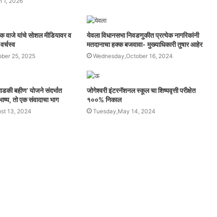
 1, 2026
ीपक वाजे यांचे सोशल मीडियावर व
येवला विधानसभा निवडणुकीत प्रत्येक नागरिकांनी
वर्चस्व
मतदानाचा हक्क बजवावा- मुख्याधिकारी तुषार आहेर
ober 25, 2025
Wednesday,October 16, 2024
लाडकी बहीण’ योजने संदर्भात
जोगेश्वरी इंटरनॅशनल स्कूल चा शिष्यवृत्ती परीक्षेत
 भाष्य, तो एक संवादाचा भाग
१००% निकाल
st 13, 2024
Tuesday,May 14, 2024