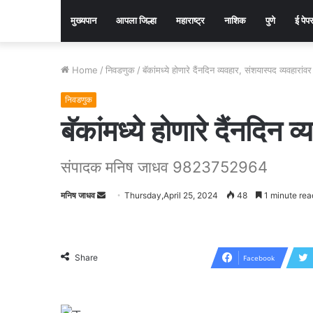
मुख्यपान
आपला जिल्हा
महाराष्ट्र
नाशिक
पुणे
ई पेप
Home
/
निवडणुक
/
बॅकांमध्ये होणारे दैंनदिन व्यवहार, संशयास्पद व्यवहारांवर 
निवडणुक
बॅकांमध्ये होणारे दैंनदिन व
संपादक मनिष जाधव 9823752964
मनिष जाधव
Send
Thursday,April 25, 2024
48
1 minute rea
an
email
Share
Facebook