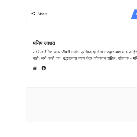
Share
मनिष जाधव
सदरील दैनिक जनसंजीवनी मधील प्रसिध्द झालेला मजकुर बातम्या व जाहि
नाही. जरी काही वाद उद्भवल्यास न्याय क्षेत्र कोपरगाव राहिल. संपा
F
a
W
c
e
e
b
b
s
o
i
o
t
k
e