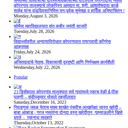
जनतेच्या विश्वासाचा दीपस्तंभविकासाच्या वाटेवरील प्रेरणादायी नेतृत्व
कोपरगाव तालुक्याचे लोकप्रिय आमदार मा. श्री. आशुतोषदादा काळे
साहेब यांना वाढदिवसानिमित्त मनःपूर्वक शुभेच्छा व हार्दिक अभिष्टचिंतन !
Monday,August 3, 2026
सोमैया महाविद्यालयात संत कबीर जयंती साजरी
Tuesday,July 28, 2026
विद्यार्थ्यांवरील अन्यायाविरोधात कोपरगावात राष्ट्रवादी काँग्रेस
आक्रमक
Friday,July 24, 2026
अजितदादांचे नेतृत्व, विकासाची दूरदृष्टी आणि निर्णयक्षम कार्यशैली
Wednesday,July 22, 2026
Popular
23 डिसेंबरला कोपरगांव तालुक्‍यात सर्व गावांमध्ये एकाच वेळी ई-पीक
पाहणी – संदीपकुमार भोसले तहसीलदार
Saturday,December 16, 2023
निवडणुक जवळ येताच मुख्य शाखेत पंचवीस लाखांपेक्षा जास्त खरेदी –
बाबा आव्हाड ; गरज नसतांना दोनदा वस्तु खरेदीतुन गूरुमाऊलीने खिसे
धरले – एकनाथ व्यवहारे
Thursday,October 13, 2022