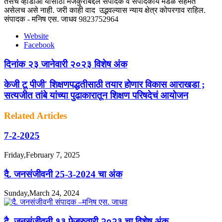
तसेच व्हीडीओ यासांठी मजकुराबद्दल संपादक व संपादकीय मंडळ सहमत
असेलच असे नाही. जरी काही वाद उद्भवल्यास न्याय क्षेत्र कोपरगाव राहिल.
संपादक - मनिष एस. जाधव 9823752964
Website
Facebook
दिनांक २३ जानेवारी २०२३ विशेष अंक
केजी टू पीजी' शिक्षणपद्धतीसाठी तयार होणार विकास आराखडा ;
सत्यजीत तांबे यांच्या पुढाकारातून शिक्षण परिषदेचं आयोजन
Related Articles
7-2-2025
Friday,February 7, 2025
दै. जनसंजीवनी 25-3-2024 चा अंक
Sunday,March 24, 2024
दै. जनसंजीवनी १३ फेब्रुवारी २०२३ चा विशेष अंक