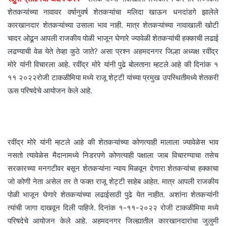
शेतकऱ्यांच्या नावावर वर्षानुवर्ष शेतकऱ्यांचा मलिदा खाऊन धनदांडगे झालेले
कारखानदार शेतकऱ्यांच्या उसाला भाव नाही. मात्र शेतकऱ्यांच्या नावाखाली खोटी
चादर ओढून आपली राजकीय पोळी भाजून घेणारे ज्यावेळी शेतकऱ्यांची हक्काची लढाई
लढण्याची वेळ येते तेव्हा कुठे जाते? असा प्रश्न अहमदनगर जिल्हा अध्यक्ष रवींद्र
मोरे यांनी विचारला आहे. रवींद्र मोरे यांनी पुढे बोलताना म्हटले आहे की दिनांक १
११ २०२२रोजी टाकळीमिया मध्ये राजू शेट्टी यांच्या प्रमुख उपस्थितीमध्ये शेतकरी
ऊस परिषदेचे आयोजन केले आहे.
रवींद्र मोरे यांनी म्हटले आहे की शेतकऱ्यांच्या कोणत्याही मालाला ज्यावेळेस भाव
नसतो त्यावेळेस मैदानामध्ये निडरपणे कोणत्याही पक्षाला जाब विचारण्याचा तसेच
सरकारच्या मनगटीवर बसून शेतकऱ्यांना न्याय मिळवून देणारा शेतकऱ्यांचा हक्काचा
जो कोणी नेता असेल तर ते फक्त राजू शेट्टी साहेब आहेत. मात्र आपली राजकीय
पोळी भाजून घेणारे शेतकऱ्यांच्या लढाईसाठी पुढे येत नाहीत. अशांना शेतकऱ्यांनी
त्यांची जागा दाखवून दिली पाहिजे. दिनांक १-११-२०२२ रोजी टाकळीमिया मध्ये
परिषदेचे आयोजन केले आहे. अहमदनगर जिल्ह्यातील कारखानदारांचा जुलुमी