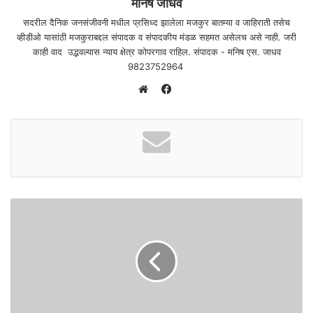
मनिष जाधव
सदरील दैनिक जनसंजीवनी मधील प्रसिध्द झालेला मजकुर बातम्या व जाहिराती तसेच
व्हीडीओ यासांठी मजकुराबद्दल संपादक व संपादकीय मंडळ सहमत असेलच असे नाही. जरी
काही वाद उद्भवल्यास न्याय क्षेत्र कोपरगाव राहिल. संपादक - मनिष एस. जाधव
9823752964
F
a
W
c
e
e
b
b
s
o
i
o
t
k
e