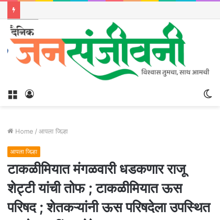
Menu
Log
S
In
sk
Home
/
आपला जिल्हा
आपला जिल्हा
टाकळीमियात मंगळवारी धडकणार राजू
शेट्टी यांची तोफ ; टाकळीमियात ऊस
परिषद ; शेतकऱ्यांनी ऊस परिषदेला उपस्थित