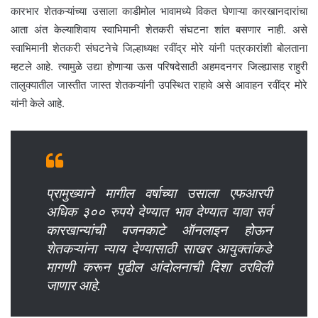
कारभार शेतकऱ्यांच्या उसाला काडीमोल भावामध्ये विकत घेणाऱ्या कारखानदारांचा
आता अंत केल्याशिवाय स्वाभिमानी शेतकरी संघटना शांत बसणार नाही. असे
स्वाभिमानी शेतकरी संघटनेचे जिल्हाध्यक्ष रवींद्र मोरे यांनी पत्रकारांशी बोलताना
म्हटले आहे. त्यामुळे उद्या होणाऱ्या ऊस परिषदेसाठी अहमदनगर जिल्ह्यासह राहुरी
तालुक्यातील जास्तीत जास्त शेतकऱ्यांनी उपस्थित राहावे असे आवाहन रवींद्र मोरे
यांनी केले आहे.
प्रामुख्याने मागील वर्षाच्या उसाला एफआरपी
अधिक ३०० रुपये देण्यात भाव देण्यात यावा सर्व
कारखान्यांची वजनकाटे ऑनलाइन होऊन
शेतकऱ्यांना न्याय देण्यासाठी साखर आयुक्तांकडे
मागणी करून पुढील आंदोलनाची दिशा ठरविली
जाणार आहे.