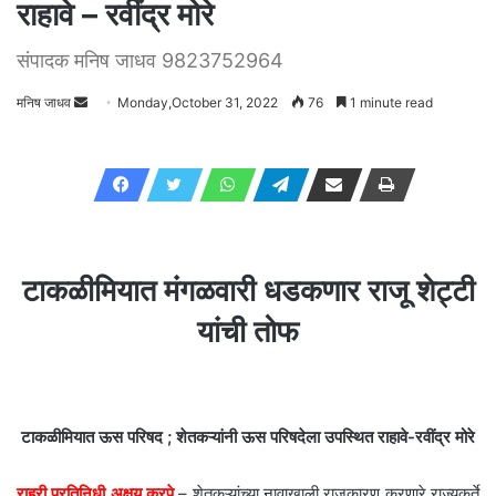
राहावे – रवींद्र मोरे
संपादक मनिष जाधव 9823752964
मनिष जाधव
Send
Monday,October 31, 2022
76
1 minute read
an
email
टाकळीमियात मंगळवारी धडकणार राजू शेट्टी
यांची तोफ
टाकळीमियात ऊस परिषद ; शेतकऱ्यांनी ऊस परिषदेला उपस्थित राहावे-रवींद्र मोरे
राहुरी प्रतिनिधी अक्षय करपे
– शेतकऱ्यांच्या नावाखाली राजकारण करणारे राज्यकर्ते