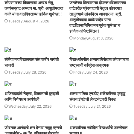
कोपरगावच्या विकासाचा अखंड सेतु,
जनतेच्या विश्वासाचा दीपस्तंभविकासाच्या
कार्यसम्राट आमदार मा. श्री. आशुतोषदादा
वाटेवरील प्रेरणादायी नेतृत्व कोपरगाव
काळे यांना वाढदिवसाच्या हार्दिक शुभेच्छा.!
तालुक्याचे लोकप्रिय आमदार मा. श्री.
आशुतोषदादा काळे साहेब यांना
Tuesday,August 4, 2026
वाढदिवसानिमित्त मनःपूर्वक शुभेच्छा व
हार्दिक अभिष्टचिंतन !
Monday,August 3, 2026
सोमैया महाविद्यालयात संत कबीर जयंती
विद्यार्थ्यांवरील अन्यायाविरोधात कोपरगावात
साजरी
राष्ट्रवादी काँग्रेस आक्रमक
Tuesday,July 28, 2026
Friday,July 24, 2026
अजितदादांचे नेतृत्व, विकासाची दूरदृष्टी
आत्मा मालिक एनडीए अकॅडमीच्या प्रबुद्ध
आणि निर्णयक्षम कार्यशैली
संजय इंगळेची लेफ्टनंटपदी निवड
Wednesday,July 22, 2026
Tuesday,July 21, 2026
जीवनात आनंदाचे क्षण देणारा समुह म्हणजे
अकरावीच्या नवोदित विद्यार्थ्यांचे जल्लोषात
“कराओके”- अॅड. रविकाका बोरावके
स्वागत !!