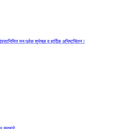
ानिमित्त मनःपूर्वक शुभेच्छा व हार्दिक अभिष्टचिंतन !
 व्यवहारे