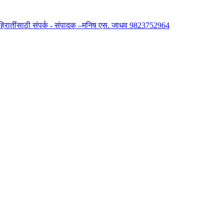
 जाहिरातींसाठी संपर्क - संपादक –मनिष एस. जाधव 9823752964