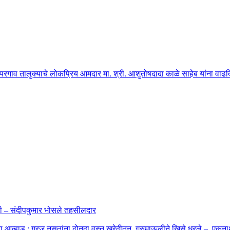
ोपरगाव तालुक्याचे लोकप्रिय आमदार मा. श्री. आशुतोषदादा काळे साहेब यांना वाढदिवस
ाहणी – संदीपकुमार भोसले तहसीलदार
बा आव्हाड ; गरज नसतांना दोनदा वस्तु खरेदीतुन गूरुमाऊलीने खिसे धरले – एकनाथ