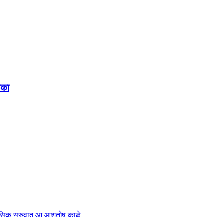
ंका
हासिक सुरुवात आ.आशुतोष काळे