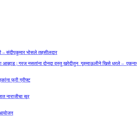
ाहणी – संदीपकुमार भोसले तहसीलदार
बा आव्हाड ; गरज नसतांना दोनदा वस्तु खरेदीतुन गूरुमाऊलीने खिसे धरले – एकनाथ
कांना फ्री ग्रीफ्ट
शनात नाराजीचा सूर
चे आयोजन