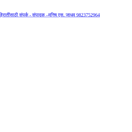
 जाहिरातींसाठी संपर्क - संपादक –मनिष एस. जाधव 9823752964