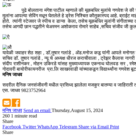
पुढे बोलताना मंगेश पाटील म्हणाले की मूकबधिर मुलांचे गणवेश जे की शारदा इ
मुलांना आपल्या सेविंग मधून घेतलेले हे ड्रेस निश्चित कौतुकास्पद आहे. ब्राईट माई
होते. त्यांनी स्टेजवर जे स्पीच व डान्स केला, तसेच मूकबधिर मुलांनी संगीताच्या
तसेच आगदी छान पद्धतीने चेअरमन अशोकराव रोमारे साहेब ,सचिव संजीव जी कुलकर्ण
यावेळी जवाहर शेठ शहा , डॉ.तुषार गलांडे , ॲड.मनोज कडू यांनी आपले मनोगत व्य
सचिव डॉ. तुषार गलांडे , न्यू चे अध्यक्ष धीरज कराचीवाला , ट्रेझर कैलास नागरी
संदीप राशीनकर , मोहन उकिरडे यांसह मुख्याध्यापक एकनाथ घोलवड सर , रमेश टि
गोदावरी बायोरीफायनरीज प्रा.लि साखरवाडी यांच्याकडून विद्यार्थ्यांना गणवेश 
मनिष जाधव
सदरील दैनिक जनसंजीवनी मधील प्रसिध्द झालेला मजकुर बातम्या व जाहिराती तस
एस. जाधव 9823752964
मनिष जाधव
Send an email
Thursday,August 15, 2024
260
1 minute read
Share
Facebook
Twitter
WhatsApp
Telegram
Share via Email
Print
Share