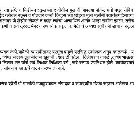
ंग्लिश मिडीयम स्कूलच्या ९ वीतील मुलांनी आपल्या पॉकेट मनी मधून सेविंग करून
ंड ग्लोबल स्कूल व पोतदार जम्बो किड्स च्या छोट्या मुला मुलींनी स्वातंत्र्यदिनाच्या
 तालावर जे लेझीम खेळले ते बघून त्यांचा अत्याधिक आनंद आम्हा सर्वांना झाला. तसेच
ी व सर्व ट्रस्ट मेंबर व स्थानिक स्कूल कमिटी चे अध्यक्ष सुधीरजी डागा व स्कूल 
क्त केले.यावेळी व्यासपीठावर प्रमुख पाहुणे प्रसिद्ध उद्योजक अनुप कातकडे , य
 , ज्येष्ठ सदस्य तुलसीदास खुबानी , आर.टी.पटेल , दिलीपराव वाबळे ,दुशिंग भाऊसा
कल सर यांचं सर्व शिक्षक शिक्षिका वर्ग , सर्व स्टाफ उपस्थित होते. कार्यक्रम
बूट , सॉक्स व खाऊचे वाटप करण्यात आले.
ेच व्हीडीओ यासांठी मजकुराबद्दल संपादक व संपादकीय मंडळ सहमत असेलच असे ना