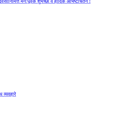
ानिमित्त मनःपूर्वक शुभेच्छा व हार्दिक अभिष्टचिंतन !
 व्यवहारे