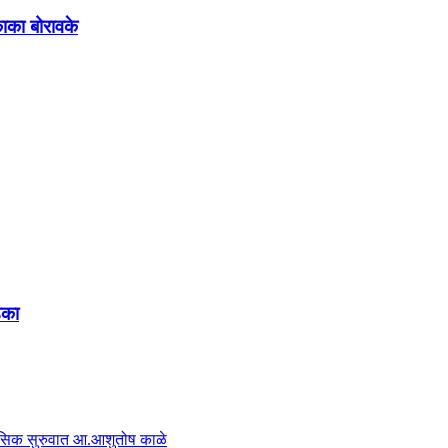
ाका बोरावके
ंका
हासिक सुरुवात आ.आशुतोष काळे