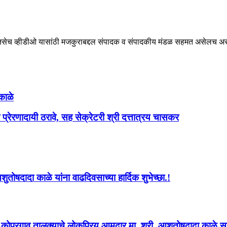
ेच व्हीडीओ यासांठी मजकुराबद्दल संपादक व संपादकीय मंडळ सहमत असेलच असे ना
काळे
 प्रेरणादायी ठरावे, सह सेक्रेटरी श्री दत्तात्रय चासकर
ोषदादा काळे यांना वाढदिवसाच्या हार्दिक शुभेच्छा.!
्व कोपरगाव तालुक्याचे लोकप्रिय आमदार मा. श्री. आशुतोषदादा काळे साहे