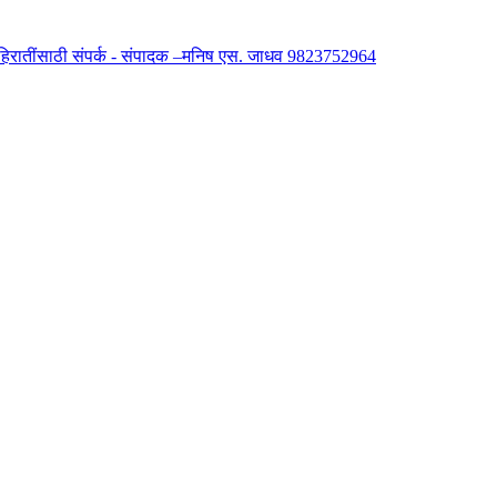
 जाहिरातींसाठी संपर्क - संपादक –मनिष एस. जाधव 9823752964