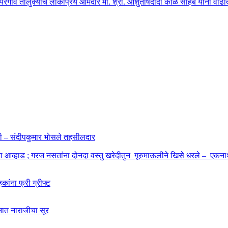
ोपरगाव तालुक्याचे लोकप्रिय आमदार मा. श्री. आशुतोषदादा काळे साहेब यांना वाढदिवस
ाहणी – संदीपकुमार भोसले तहसीलदार
बा आव्हाड ; गरज नसतांना दोनदा वस्तु खरेदीतुन गूरुमाऊलीने खिसे धरले – एकनाथ
कांना फ्री ग्रीफ्ट
शनात नाराजीचा सूर