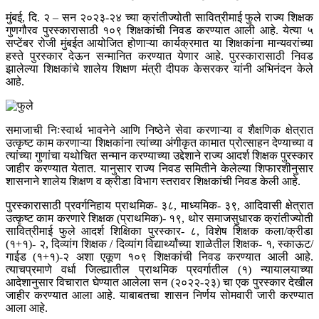
मुंबई, दि. २ – सन २०२३-२४ च्या क्रांतीज्योती सावित्रीमाई फुले राज्य शिक्षक
गुणगौरव पुरस्कारासाठी १०९ शिक्षकांची निवड करण्यात आली आहे. येत्या ५
सप्टेंबर रोजी मुंबईत आयोजित होणाऱ्या कार्यक्रमात या शिक्षकांना मान्यवरांच्या
हस्ते पुरस्कार देऊन सन्मानित करण्यात येणार आहे. पुरस्कारासाठी निवड
झालेल्या शिक्षकांचे शालेय शिक्षण मंत्री दीपक केसरकर यांनी अभिनंदन केले
आहे.
समाजाची निःस्वार्थ भावनेने आणि निष्ठेने सेवा करणाऱ्या व शैक्षणिक क्षेत्रात
उत्कृष्ट काम करणाऱ्या शिक्षकांना त्यांच्या अंगीकृत कामात प्रोत्साहन देण्याच्या व
त्यांच्या गुणांचा यथोचित सन्मान करण्याच्या उद्देशाने राज्य आदर्श शिक्षक पुरस्कार
जाहीर करण्यात येतात. यानुसार राज्य निवड समितीने केलेल्या शिफारशीनुसार
शासनाने शालेय शिक्षण व क्रीडा विभाग स्तरावर शिक्षकांची निवड केली आहे.
पुरस्कारासाठी प्रवर्गनिहाय प्राथमिक- ३८, माध्यमिक- ३९, आदिवासी क्षेत्रात
उत्कृष्ट काम करणारे शिक्षक (प्राथमिक)- १९, थोर समाजसुधारक क्रांतीज्योती
सावित्रीमाई फुले आदर्श शिक्षिका पुरस्कार- ८, विशेष शिक्षक कला/क्रीडा
(१+१)- २, दिव्यांग शिक्षक / दिव्यांग विद्यार्थ्यांच्या शाळेतील शिक्षक- १, स्काऊट/
गाईड (१+१)-२ अशा एकूण १०९ शिक्षकांची निवड करण्यात आली आहे.
त्याचप्रमाणे वर्धा जिल्ह्यातील प्राथमिक प्रवर्गातील (१) न्यायालयाच्या
आदेशानुसार विचारात घेण्यात आलेला सन (२०२२-२३) चा एक पुरस्कार देखील
जाहीर करण्यात आला आहे. याबाबतचा शासन निर्णय सोमवारी जारी करण्यात
आला आहे.