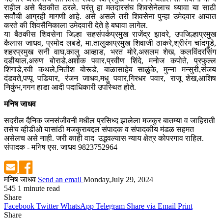
राहील असे बैठकीत ठरले. परंतु हा मतदारसंघ शिवसेनेलाच घ्यावा या साठी
सर्वांची आग्रही मागणी आहे. असे असले तरी शिवसेना पुन्हा उमेदवार आयात
करते की शिवसैनिकाला उमेदवारी देते हे बघावा लागेल.
या बैठकीस शिवसेना जिल्हा सहसंपर्कप्रमुख राजेंद्र झावरे, उपजिल्हाप्रमुख
कैलास जाधव, प्रमोद लबडे, मा.तालुकाप्रमुख शिवाजी ठाकरे,श्रीरंग चांदगुडे,
शहरप्रमुख सनी वाघ,कालु आव्हाड, भरत मोरे,असलम शेख, कलविंदरसिंग
दडीयाल,अरुण बोराडे,अशोक पवार,प्रवीण शिंदे, मनोज कपोते, प्रफुल्ल
शिंगाडे,रवी कथले,नितीश बोरूडे, बाळासाहेब साळुंके, मुन्ना मन्सुरी,संजय
दंडवते,पप्पू पडियार, रंजन जाधव,मधु पवार,गिरधर पवार, राजू शेख,आशिष
निकुंभ,गगन हाडा आदी पदाधिकारी उपस्थित होते.
मनिष जाधव
सदरील दैनिक जनसंजीवनी मधील प्रसिध्द झालेला मजकुर बातम्या व जाहिराती
तसेच व्हीडीओ यासांठी मजकुराबद्दल संपादक व संपादकीय मंडळ सहमत
असेलच असे नाही. जरी काही वाद उद्भवल्यास न्याय क्षेत्र कोपरगाव राहिल.
संपादक - मनिष एस. जाधव 9823752964
मनिष जाधव
Send an email
Monday,July 29, 2024
545
1 minute read
Share
Facebook
Twitter
WhatsApp
Telegram
Share via Email
Print
Share