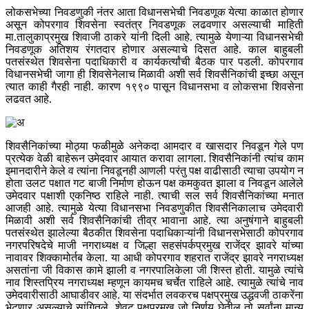
लोकसभेच्या निवडणुकी नंतर आता विधानसभेची निवडणूक येत्या काळात होणार
असून कोपरगाव शिवसेना स्वतंत्र निवडणूक लढवणार असल्याची माहिती
मा.तालुकाप्रमुख शिवाजी ठाकरे यांनी दिली आहे. त्यामुळे येणाऱ्या विधानसभेची
निवडणूक अतिशय रंगतदार होणार असल्याचे दिसत आहे. काल बाहुबली
पतसंस्थेत शिवसेना पदाधिकारी व कार्यकर्त्यांची बैठक पार पडली. कोपरगाव
विधानसभेची जागा ही शिवसेनेलाच मिळावी अशी सर्व शिवसैनिकांची इच्छा असून
त्यात काही गैरही नाही. कारण १९९० पासून विधानसभा व लोकसभा शिवसेना
लढवत आहे.
शिवसैनिकांच्या मोठ्या फळीमुळे अनेकदा आमदार व खासदार निवडून गेले पण
प्रत्येक वेळी बाहेरून उमेदवार आयात करावा लागला. शिवसैनिकांनी त्यांच काम
इमानदारीने केले व त्यांना निवडूनही आणली परंतु पक्ष वाढीसाठी त्याचा उपयोग न
होता उलट पक्षात गट बाजी निर्माण होऊन पक्ष कमकुवत झाला व निवडून आलेले
उमेदवार पक्षाशी एकनिष्ठ राहिले नाही. त्याची सल सर्व शिवसैनिकांच्या मनात
आजही आहे. त्यामुळे येत्या विधानसभा निवडणुकीत शिवसैनिकालाच उमेदवारी
मिळावी अशी सर्व शिवसैनिकांची तीव्र भावाना आहे. त्या अनुषंगाने बाहुबली
पतसंस्थेत झालेल्या बैठकीत शिवसेना पदाधिकाऱ्यांनी विधानसभेसाठी कोपरगाव
नगरपरिषदेचे माजी नगराध्यक्ष व जिल्हा सहसंपर्कप्रमुख राजेंद्र झावरे यांच्या
नावावर शिक्कामोर्तब केला. या आधी कोपरगाव शहरात राजेंद्र झावरे नगराध्यक्ष
असतांना जी विकास कामे झाली व नगरपालिकेला जी शिस्त होती. यामुळे त्यांचे
नाव शिस्तप्रिय नगराध्यक्ष म्हणून कायमच चर्चेत राहिले आहे. त्यामुळे त्यांचे नाव
उमेदवारीसाठी आघाडीवर आहे. या संदर्भात लवकरच पक्षप्रमुख उद्धवजी ठाकरेंना
भेटणार असल्याचे सांगितले. शेवट पक्षप्रमुख जो निर्णय घेतील तो सर्वांना मान्य