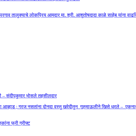
ोपरगाव तालुक्याचे लोकप्रिय आमदार मा. श्री. आशुतोषदादा काळे साहेब यांना वाढदिवस
ाहणी – संदीपकुमार भोसले तहसीलदार
बा आव्हाड ; गरज नसतांना दोनदा वस्तु खरेदीतुन गूरुमाऊलीने खिसे धरले – एकनाथ
कांना फ्री ग्रीफ्ट