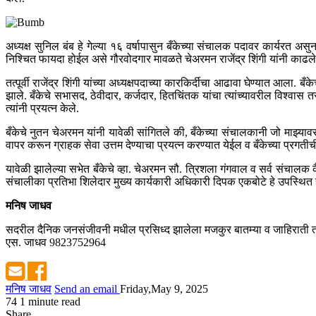
अध्यक्ष सुनिल बंब हे गेल्या १६ वर्षापासुन बँकेच्या संचालक पदावर कार्यरत असुन
निश्चित फायदा होईल असे गौरवोदगार मावळते चेअरमन राजेंद्र शिंगी यांनी काढले
तत्पूर्वी राजेंद्र शिंगी यांच्या अध्यक्षपदाच्या कारकिर्दीचा आढावा घेण्यात आला
झाले. बँकेचे सभासद, ठेवीदार, कर्जदार, हितचिंतक यांचा त्यांच्यावरील विश्वास 
त्यांनी प्रयत्न केले.
बँकेचे नुतन चेअरमन यांनी यावेळी सांगितले की, बँकेच्या संचालकानी जो माझ्य
वापर करून ग्राहक सेवा उत्तम देण्याचा प्रयत्न करण्यात येईल व बँकेच्या प्रगती
यावेळी झालेल्या सभेत बँकेचे व्हा. चेअरमन सौ. त्रिशला गंगवाल व सर्व संचालक क
संचालीका प्रतिभा शिलेदार मुख्य कार्यकारी अधिकारी दिपक एकबोटे हे उपस्थित 
मनिष जाधव
सदरील दैनिक जनसंजीवनी मधील प्रसिध्द झालेला मजकुर बातम्या व जाहिराती तस
एस. जाधव 9823752964
मनिष जाधव
Send an email
Friday,May 9, 2025
74
1 minute read
Share