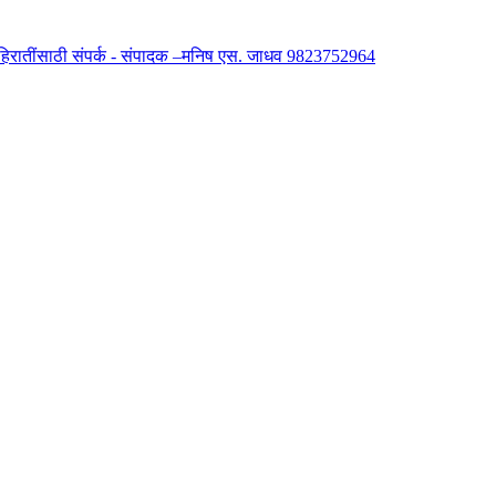
 जाहिरातींसाठी संपर्क - संपादक –मनिष एस. जाधव 9823752964