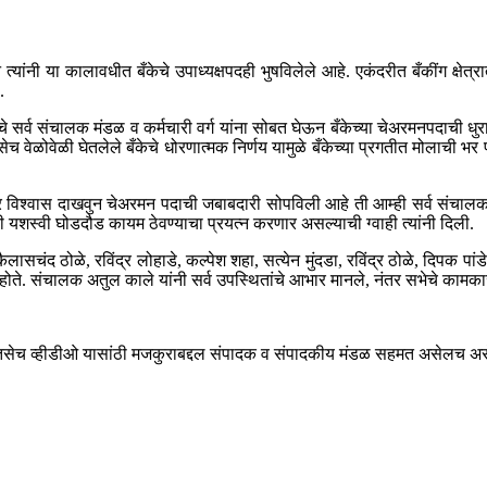
 त्यांनी या कालावधीत बँकेचे उपाध्यक्षपद‌ही भुषविलेले आहे. एकंदरीत बँकींग क्षेत्
.
. बँकेचे सर्व संचालक मंडळ व कर्मचारी वर्ग यांना सोबत घेऊन बँकेच्या चेअरमनपदाची 
तसेच वेळोवेळी घेतलेले बँकेचे धोरणात्मक निर्णय यामुळे बँकेच्या प्रगतीत मोलाची 
ावर विश्वास दाखवुन चेअरमन पदाची जबाबदारी सोपविली आहे ती आम्ही सर्व संचालक
ची यशस्वी घोडदौड कायम ठेवण्याचा प्रयत्न करणार असल्याची ग्वाही त्यांनी दिली.
ैलासचंद ठोळे, रविंद्र लोहाडे, कल्पेश शहा, सत्येन मुंदडा, रविंद्र ठोळे, दिपक प
होते. संचालक अतुल काले यांनी सर्व उपस्थितांचे आभार मानले, नंतर सभेचे कामकाज
ेच व्हीडीओ यासांठी मजकुराबद्दल संपादक व संपादकीय मंडळ सहमत असेलच असे ना