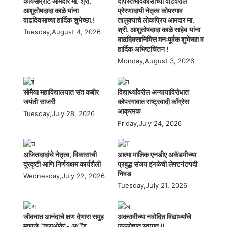
कार्यसम्राट आमदार मा. श्री.
दीपस्तंभविकासाच्या वाटेवरील
आशुतोषदादा काळे यांना
प्रेरणादायी नेतृत्व कोपरगाव
वाढदिवसाच्या हार्दिक शुभेच्छा.!
तालुक्याचे लोकप्रिय आमदार मा.
श्री. आशुतोषदादा काळे साहेब यांना
Tuesday,August 4, 2026
वाढदिवसानिमित्त मनःपूर्वक शुभेच्छा व
हार्दिक अभिष्टचिंतन !
Monday,August 3, 2026
सोमैया महाविद्यालयात संत कबीर
विद्यार्थ्यांवरील अन्यायाविरोधात
जयंती साजरी
कोपरगावात राष्ट्रवादी काँग्रेस
आक्रमक
Tuesday,July 28, 2026
Friday,July 24, 2026
अजितदादांचे नेतृत्व, विकासाची
आत्मा मालिक एनडीए अकॅडमीच्या
दूरदृष्टी आणि निर्णयक्षम कार्यशैली
प्रबुद्ध संजय इंगळेची लेफ्टनंटपदी
निवड
Wednesday,July 22, 2026
Tuesday,July 21, 2026
जीवनात आनंदाचे क्षण देणारा समुह
अकरावीच्या नवोदित विद्यार्थ्यांचे
म्हणजे “कराओके”- अॅड.
जल्लोषात स्वागत !!