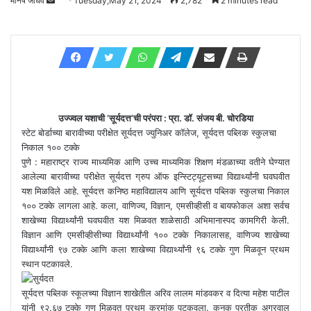
मनिष जाधव
Send
Tuesday,May 21, 2024
2,782
2 minutes read
an
email
उज्ज्वल यशाची ‘सूर्यदत्त’ची परंपरा : प्रा. डॉ. संजय बी. चोरडिया
स्टेट बोर्डाच्या बारावीच्या परीक्षेत सूर्यदत्त ज्युनिअर कॉलेज, सूर्यदत्त पब्लिक स्कुलचा
निकाल १०० टक्के
पुणे : महाराष्ट्र राज्य माध्यमिक आणि उच्च माध्यमिक शिक्षण मंडळाच्या वतीने घेण्यात
आलेल्या बारावीच्या परीक्षेत सूर्यदत्त ग्रुप ऑफ इन्स्टिट्यूट्सच्या विद्यार्थ्यांनी घवघवीत
यश मिळविले आहे. सूर्यदत्त कनिष्ठ महाविद्यालय आणि सूर्यदत्त पब्लिक स्कुलचा निकाल
१०० टक्के लागला आहे. कला, वाणिज्य, विज्ञान, एमसीव्हीसी व बायफोकल अशा सर्वच
शाखेच्या विद्यार्थ्यांनी घवघवीत यश मिळवत शाळेसाठी अभिमानास्पद कामगिरी केली.
विज्ञान आणि एमसीव्हीसीच्या विद्यार्थ्यांनी १०० टक्के निकालासह, वाणिज्य शाखेच्या
विद्यार्थ्यांनी ९७ टक्के आणि कला शाखेच्या विद्यार्थ्यांनी ९६ टक्के गुण मिळवून प्रथम
स्थान पटकावले.
सूर्यदत्त पब्लिक स्कूलच्या विज्ञान शाखेतील अरिव लालम मांडवकर व दित्या महेश पाटील
यांनी ९२.६७ टक्के गुण मिळवत प्रथम क्रमांक पटकवला. कनक प्रतीक अग्रवाल