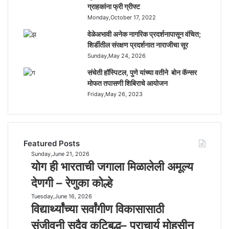
ग्राहकांना फ्री ग्रीफ्ट
Monday,October 17, 2022
वेळेअभावी अनेक नागरिक प्रदर्शनापासून वंचित;
शिर्डीतील संरक्षण प्रदर्शनात नाराजीचा सूर
Sunday,May 24, 2026
संचेती हॉस्पिटल, पुणे यांच्या वतीने बोन कॅन्सर
मोफत तपासणी शिबिराचे आयोजन
Friday,May 26, 2023
Featured Posts
Sunday,June 21, 2026
यो
योग ही भारताची जगाला मिळालेली अमूल्य
ग
ही
देणगी – रेणुका कोल्हे
भा
Tuesday,June 16, 2026
वि
र
विद्यार्थ्यांच्या सर्वांगीण विकासासाठी
द्या
ता
र्थ्यां
ची
संजीवनी सदैव कटिबद्ध– प्राचार्य मोहसीन