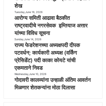
च्या
ज
शेख
स
गा
र्वां
ला
Tuesday,June 16, 2026
आ
गी
मि
आरोग्य समिती आढावा बैठकीत
रो
ण
ळा
ग्य
राष्ट्रवादीचे नगरसेवक इम्तियाज अत्तार
वि
ले
स
का
ली
यांच्या विविध सूचना
मि
सा
अ
ती
Sunday,June 14, 2026
रा
सा
मू
आ
राज्य फेडरेशनच्या अध्यक्षपदी दीपक
ज्य
ठी
ल्य
ढा
फे
सं
दे
पटवर्धन; कार्यकारी अध्यक्ष (वर्किंग
वा
ड
जी
ण
बै
प्रेसिडेंट) पदी काका कोयटे यांची
रे
व
गी
ठ
श
नी
–
एकमताने निवड
की
न
स
रे
त
Wednesday,June 10, 2026
च्या
गो
दै
णु
रा
गोदावरी कालव्यांना उन्हाळी अंतिम आवर्तन
अ
दा
व
का
ष्ट्र
ध्य
व
क
को
मिळणार शेतकऱ्यांना मोठा दिलासा
वा
क्ष
री
टि
ल्हे
दी
प
का
ब
चे
दी
ल
द्ध
न
दी
व्यां
–