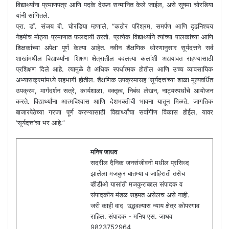
विद्यार्थ्यांना प्रमाणपत्र आणि पदके देऊन सन्मानित केले जाईल, असे सुषमा चोरडिया
यांनी सांगितले.
प्रा. डॉ. संजय बी. चोरडिया म्हणाले, “कठोर परिश्रम, समर्पण आणि दृढनिश्चय
नेहमीच मोठ्या प्रमाणात फलदायी ठरतो. प्रत्येक विद्यार्थ्याने त्यांच्या पालकांच्या आणि
शिक्षकांच्या अपेक्षा पूर्ण केल्या आहेत. नवीन शैक्षणिक धोरणानुसार सूर्यदत्तने सर्व
शाखांमधील विद्यार्थ्यांना शिक्षण क्षेत्रातील बदलत्या कलांशी अद्ययावत राहण्यासाठी
प्रशिक्षण दिले आहे. त्यामुळे ते अधिक स्पर्धात्मक होतील आणि उच्च व्यावसायिक
अभ्यासक्रमांमध्ये सहभागी होतील. शैक्षणिक उपक्रमासह ‘सूर्यदत्त’च्या शाळा मूल्यवर्धित
उपक्रम, मार्गदर्शन सत्रे, कार्यशाळा, वक्तृत्व, निबंध लेखन, नाट्यस्पर्धांचे आयोजन
करते. विद्यार्थ्यांना आत्मविश्वास आणि देशभक्तीची भावना यातून मिळते. जागतिक
बाजारपेठेच्या गरजा पूर्ण करण्यासाठी विद्यार्थ्यांचा सर्वांगीण विकास होईल, यावर
‘सूर्यदत्त’चा भर आहे.”
मनिष जाधव
सदरील दैनिक जनसंजीवनी मधील प्रसिध्द
झालेला मजकुर बातम्या व जाहिराती तसेच
व्हीडीओ यासांठी मजकुराबद्दल संपादक व
संपादकीय मंडळ सहमत असेलच असे नाही.
जरी काही वाद उद्भवल्यास न्याय क्षेत्र कोपरगाव
राहिल. संपादक - मनिष एस. जाधव
9823752964