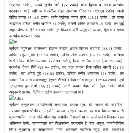
(९२.५० टक्के), अथर्व सुनीत राणे (९२ टक्के) यांनी द्वितीय व तृतीय क्रमांक
पटकावला आहे. वाणिज्य शाखेतील रोहन राजाराम क्षीरसागर (९१.६७ टक्के), अन्वी
रोहित तायल (९०.८३ टक्के) आणि प्रांजल पंकज तुरंग (८९.८३ टक्के), तर कला
शाखेतील इशिका मनीष वार्ष्णेयने ८८ टक्के, सावनी अमित कांतकने ८७ टक्के, तर जुई
अतुल देशपांडे हिने ८५.५० टक्के गुण मिळवत यांनी अनुक्रमे प्रथम, द्वितीय व तृतीय
क्रमांक पटकवला आहे.
सूर्यदत्त ज्युनिअर कॉलेजच्या विज्ञान शाखेत आहान विशाल नांदीमठ (९१.८३ टक्के),
कपिल राहुल मुळ्ये (८८.१७ टक्के), अनिष परेश अवचट (८६.८३ टक्के), वाणिज्य
शाखेत दिया मंगेश राजाध्यक्ष (९४.१७ टक्के), जिया रणजित कदम (८७.१७ टक्के),
प्रथमेश दीपक शिंदे (७८.५० टक्के), तर कला शाखेत रिया अमित चौधरी (८४.८३
टक्के), यश अमित पुंडे (८४.३३ टक्के), इशिका मनीष अग्रवाल (८४ टक्के), तर
व्यावसायिक अभ्यासक्रमातून (एमसीव्हीसी) देविका मंगेश कसुरंग (६७.६७ टक्के), पूर्णा
गुरुप्रसाद कुलकर्णी (६६.३३ टक्के), आणि केदार मंदार जोग (६० टक्के) यांनी
अनुक्रमे प्रथम, द्वितीय व तृतीय क्रमांक पटकवला आहे.
सूर्यदत्त एज्युकेशन फाउंडेशनचे संस्थापक अध्यक्ष प्रा. डॉ. संजय बी. चोरडिया,
उपाध्यक्ष सुषमा चोरडिया, सहयोगी उपाध्यक्ष स्नेहल नवलखा, प्राचार्या किरण राव आणि
मुख्याध्यापिका वंदना पांडे यांच्यासह सर्वांनीच विद्यार्थ्यांच्या या उल्लेखनीय निकालाबद्दल
अभिनंदन केले. प्राचार्यांसह सर्व शिक्षकांच्या प्रयत्नांचे हे फळ असून, कामगिरीतील
स्थिर सुधारणा हा समाधानाची गोष्ट असल्याचे सर्वांनीच नमूद केले. लवकरच