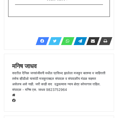
मनिष जाधव
सदरील दैनिक जनसंजीवनी मधील प्रसिध्द झालेला मजकुर बातम्या व जाहिराती
तसेच व्हीडीओ यासांठी मजकुराबद्दल संपादक व संपादकीय मंडळ सहमत
असेलच असे नाही. जरी काही वाद उद्भवल्यास न्याय क्षेत्र कोपरगाव राहिल.
संपादक - मनिष एस. जाधव 9823752964
W
e
F
b
a
s
c
i
e