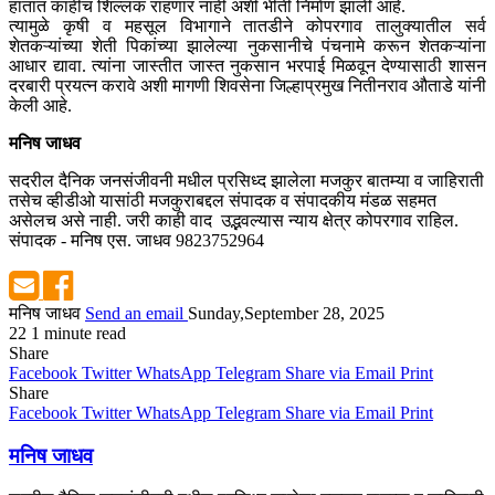
हातात काहीच शिल्लक राहणार नाही अशी भीती निर्माण झाली आहे.
त्यामुळे कृषी व महसूल विभागाने तातडीने कोपरगाव तालुक्यातील सर्व
शेतकऱ्यांच्या शेती पिकांच्या झालेल्या नुकसानीचे पंचनामे करून शेतकऱ्यांना
आधार द्यावा. त्यांना जास्तीत जास्त नुकसान भरपाई मिळवून देण्यासाठी शासन
दरबारी प्रयत्न करावे अशी मागणी शिवसेना जिल्हाप्रमुख नितीनराव औताडे यांनी
केली आहे.
मनिष जाधव
सदरील दैनिक जनसंजीवनी मधील प्रसिध्द झालेला मजकुर बातम्या व जाहिराती
तसेच व्हीडीओ यासांठी मजकुराबद्दल संपादक व संपादकीय मंडळ सहमत
असेलच असे नाही. जरी काही वाद उद्भवल्यास न्याय क्षेत्र कोपरगाव राहिल.
संपादक - मनिष एस. जाधव 9823752964
मनिष जाधव
Send an email
Sunday,September 28, 2025
22
1 minute read
Share
Facebook
Twitter
WhatsApp
Telegram
Share via Email
Print
Share
Facebook
Twitter
WhatsApp
Telegram
Share via Email
Print
मनिष जाधव