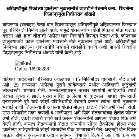
अतिवृष्टीमुळे पिकांच्या झालेल्या नुकसानीचे तातडीने पंचनामे करा.. शिवसेना
जिल्हाप्रमुख नितीनराव औताडे
कोपरगाव (वार्ताहर) गेल्या दोन दिवसापासून अतिवृष्टीमुळे अहिल्यानगर जिल्ह्यात
पूर परिस्थिती निर्माण झाली आहे. यामुळे शेतकऱ्यांच्या शेती पिकांना मोठा फटका
बसला आहे. हाता तोंडाशी आलेला घास निसर्गाने हिरावून घेतला आहे. कोपरगाव
तालुक्यातही काल झालेल्या पावसाने मोठे नुकसान झाले आहे. अतिवृष्टीमुळे
पिकांच्या झालेल्या नुकसानीचे पंचनामे तातडीने करावे अशी मागणी शिवसेना
जिल्हाप्रमुख नितीनराव औताडे यांनी केली आहे.
Oplus_16908288
पोहेगाव चांदेकसारे परिसरात जवळपास 115 मिलिमीटर पावसाची नोंद झाली
आहे. 29 नाल्याला आलेल्या पुराने चांदेकसारे येथील आदिवासी कुटुंबांची
लोकवस्ती पाण्यात गेली. अन्नधान्यापासून संसार उपयोगी साहित्यांचे त्यांचे
प्रचंड नुकसान झाले. पुरात बाधित झालेल्या या कुटुंबाला आधार देण्यासाठी
प्रशासनाने पुढे यावे संपूर्ण परिस्थितीचे पंचनामे करून त्यांना मोठी नुकसान
भरपाई द्यावी. शेतकऱ्यांनी आपल्या शेतात मोठ्या कष्टाने पिके उभी केली होती.
ऊस सोयाबीन मका कपाशी व भाजीपाला अदी पिके शेतकऱ्यांच्या शेतात जोमात
उभी होती. एकरी हजारो रुपये खर्च करून शेतकऱ्यांनी आपल्या शेतात पिके उभी
केली होती. बऱ्याच शेतकऱ्यांनी शेतात सोयाबीन सोंगुन ठेवलेल्या होत्या काल
झालेल्या अतिवृष्टीमळे संपूर्ण सोयाबीन पीक पाण्याखाली गेले. अजूनही दोन दिवस
पाऊस होणार असल्याचा अंदाज हवामान विभागाने दिल्याने आता शेतकऱ्यांच्या