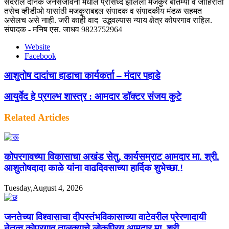
सदरील दैनिक जनसंजीवनी मधील प्रसिध्द झालेला मजकुर बातम्या व जाहिराती
तसेच व्हीडीओ यासांठी मजकुराबद्दल संपादक व संपादकीय मंडळ सहमत
असेलच असे नाही. जरी काही वाद उद्भवल्यास न्याय क्षेत्र कोपरगाव राहिल.
संपादक - मनिष एस. जाधव 9823752964
Website
Facebook
आशुतोष दादांचा हाडाचा कार्यकर्ता – मंदार पहाडे
आयुर्वेद हे प्रगल्भ शास्त्र : आमदार डॉक्टर संजय कुटे
Related Articles
कोपरगावच्या विकासाचा अखंड सेतु, कार्यसम्राट आमदार मा. श्री.
आशुतोषदादा काळे यांना वाढदिवसाच्या हार्दिक शुभेच्छा.!
Tuesday,August 4, 2026
जनतेच्या विश्वासाचा दीपस्तंभविकासाच्या वाटेवरील प्रेरणादायी
नेतृत्व कोपरगाव तालुक्याचे लोकप्रिय आमदार मा. श्री.