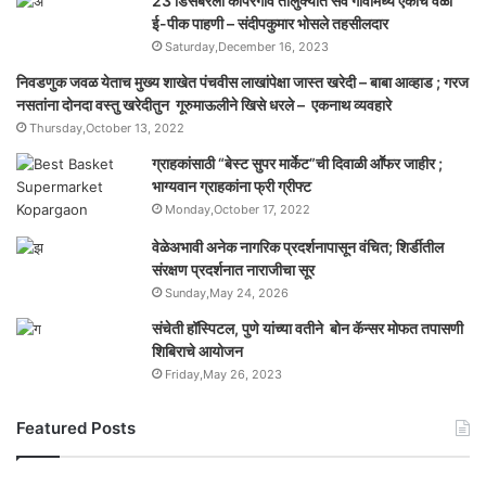
23 डिसेंबरला कोपरगांव तालुक्‍यात सर्व गावांमध्ये एकाच वेळी
ई-पीक पाहणी – संदीपकुमार भोसले तहसीलदार
Saturday,December 16, 2023
निवडणुक जवळ येताच मुख्य शाखेत पंचवीस लाखांपेक्षा जास्त खरेदी – बाबा आव्हाड ; गरज
नसतांना दोनदा वस्तु खरेदीतुन गूरुमाऊलीने खिसे धरले – एकनाथ व्यवहारे
Thursday,October 13, 2022
ग्राहकांसाठी “बेस्ट सुपर मार्केट”ची दिवाळी आॕफर जाहीर ;
भाग्यवान ग्राहकांना फ्री ग्रीफ्ट
Monday,October 17, 2022
वेळेअभावी अनेक नागरिक प्रदर्शनापासून वंचित; शिर्डीतील
संरक्षण प्रदर्शनात नाराजीचा सूर
Sunday,May 24, 2026
संचेती हॉस्पिटल, पुणे यांच्या वतीने बोन कॅन्सर मोफत तपासणी
शिबिराचे आयोजन
Friday,May 26, 2023
Featured Posts