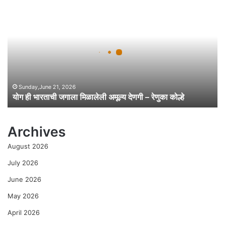
यो
ग
ही
भा
र
ता
ची
ज
गा
Sunday,June 21, 2026
योग ही भारताची जगाला मिळालेली अमूल्य देणगी – रेणुका कोल्हे
ला
मि
ळा
Archives
ले
ली
August 2026
अ
मू
July 2026
ल्य
June 2026
दे
ण
May 2026
गी
April 2026
–
रे