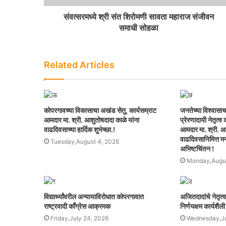
संवत्सरमध्ये श्री संत शिरोमणी सावता महाराज संजीवन
समाधी सोहळा
Related Articles
कोपरगावच्या विकासाचा अखंड सेतु, कार्यसम्राट
जनतेच्या विश्वासाच
आमदार मा. श्री. आशुतोषदादा काळे यांना
प्रेरणादायी नेतृत्
वाढदिवसाच्या हार्दिक शुभेच्छा.!
आमदार मा. श्री. आ
वाढदिवसानिमित्त मनः
Tuesday,August 4, 2026
अभिष्टचिंतन !
Monday,Augus
विद्यार्थ्यांवरील अन्यायाविरोधात कोपरगावात
अजितदादांचे नेतृत्
राष्ट्रवादी काँग्रेस आक्रमक
निर्णयक्षम कार्यशैली
Friday,July 24, 2026
Wednesday,Ju