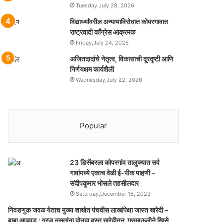
Tuesday,July 28, 2026
विद्यार्थ्यांवरील अन्यायाविरोधात कोपरगावात
राष्ट्रवादी काँग्रेस आक्रमक
Friday,July 24, 2026
अजितदादांचे नेतृत्व, विकासाची दूरदृष्टी आणि
निर्णयक्षम कार्यशैली
Wednesday,July 22, 2026
Popular
23 डिसेंबरला कोपरगांव तालुक्‍यात सर्व
गावांमध्ये एकाच वेळी ई-पीक पाहणी –
संदीपकुमार भोसले तहसीलदार
Saturday,December 16, 2023
निवडणुक जवळ येताच मुख्य शाखेत पंचवीस लाखांपेक्षा जास्त खरेदी –
बाबा आव्हाड ; गरज नसतांना दोनदा वस्तु खरेदीतुन गूरुमाऊलीने खिसे