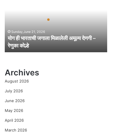
ही
भा
र
ता
ची
Sunday,June 21, 2026
ज
योग ही भारताची जगाला मिळालेली अमूल्य देणगी –
गा
रेणुका कोल्हे
ला
मि
ळा
ले
Archives
ली
अ
August 2026
मू
ल्य
July 2026
दे
June 2026
ण
गी
May 2026
–
April 2026
रे
णु
March 2026