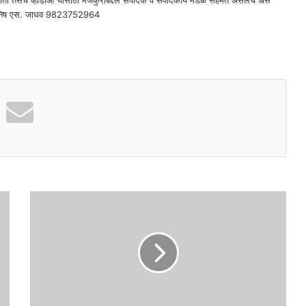
राती तसेच व्हीडीओ यासांठी मजकुराबद्दल संपादक व संपादकीय मंडळ सहमत असेलच असे
दक - मनिष एस. जाधव 9823752964