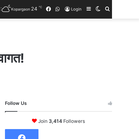
℃
24
Facebook
WhatsApp
Sidebar
Switch
Search
Login
Kopargaon
skin
for
्वागत!
Follow Us
Join
3,414
Followers