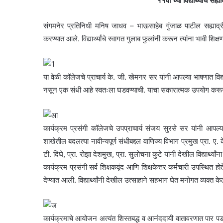
११वी च्या विद्यार्थ्यांचे स
संगमनेर प्रतिनिधी मनिष जाधव – भाऊसाहेब गुंजाळ पाटील सह्याद्री ज्यु
करण्यात आले. विद्यार्थ्यांचे स्वागत गुलाब फुलांनी करून त्यांना भावी शिक्
या वेळी कॉलेजचे प्राचार्य के. जी. खेमनर सर यांनी आपल्या भाषणात विद्य
नसून एक संधी आहे स्वतःला घडवण्याची. याचा सकारात्मक उपयोग करून विद्
कार्यक्रम प्रसंगी कॉलेजचे उपप्राचार्य संजय सुरसे सर यांनी आपल्या
शाखेतील बदलत्या नावीन्यपूर्ण संधीबद्दल वाणिज्य विभाग प्रमुख प्रा. ए. क
टी. दिघे, प्रा. रोझा देशमुख, प्रा. सुलोचना कुटे यांनी देखील विद्यार्थ्यांना
कार्यक्रम प्रसंगी सर्व शिक्षकवृंद आणि शिक्षकेत्तर कर्मचारी उपस्थित ह
देण्यात आली. विद्यार्थ्यांनी देखील उत्साहाने सहभाग घेत मनोगत व्यक्त केल
कार्यक्रमाचे आयोजन अत्यंत शिस्तबद्ध व आनंददायी वातावरणात पार पडले. कॉ