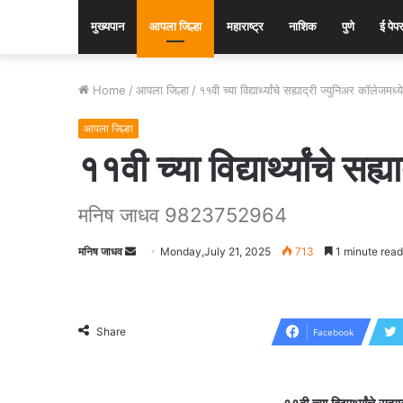
मुख्यपान
आपला जिल्हा
महाराष्ट्र
नाशिक
पुणे
ई पेप
Home
/
आपला जिल्हा
/
११वी च्या विद्यार्थ्यांचे सह्याद्री ज्युनिअर कॉलेजमध्
आपला जिल्हा
११वी च्या विद्यार्थ्यांचे स
मनिष जाधव 9823752964
मनिष जाधव
Send
Monday,July 21, 2025
713
1 minute read
an
email
Share
Facebook