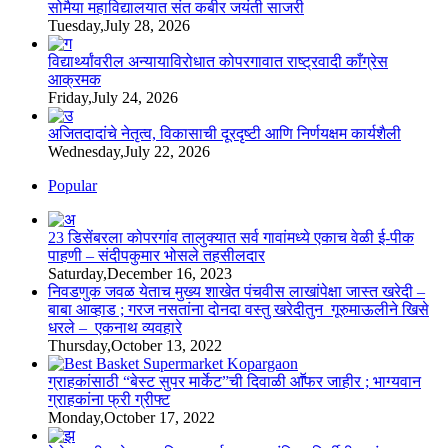
सोमैया महाविद्यालयात संत कबीर जयंती साजरी
Tuesday,July 28, 2026
विद्यार्थ्यांवरील अन्यायाविरोधात कोपरगावात राष्ट्रवादी काँग्रेस
आक्रमक
Friday,July 24, 2026
अजितदादांचे नेतृत्व, विकासाची दूरदृष्टी आणि निर्णयक्षम कार्यशैली
Wednesday,July 22, 2026
Popular
23 डिसेंबरला कोपरगांव तालुक्‍यात सर्व गावांमध्ये एकाच वेळी ई-पीक
पाहणी – संदीपकुमार भोसले तहसीलदार
Saturday,December 16, 2023
निवडणुक जवळ येताच मुख्य शाखेत पंचवीस लाखांपेक्षा जास्त खरेदी –
बाबा आव्हाड ; गरज नसतांना दोनदा वस्तु खरेदीतुन गूरुमाऊलीने खिसे
धरले – एकनाथ व्यवहारे
Thursday,October 13, 2022
ग्राहकांसाठी “बेस्ट सुपर मार्केट”ची दिवाळी आॕफर जाहीर ; भाग्यवान
ग्राहकांना फ्री ग्रीफ्ट
Monday,October 17, 2022